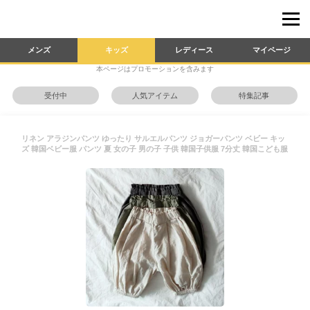
メンズ
キッズ
レディース
マイページ
本ページはプロモーションを含みます
受付中
人気アイテム
特集記事
リネン アラジンパンツ ゆったり サルエルパンツ ジョガーパンツ ベビー キッ
ズ 韓国ベビー服 パンツ 夏 女の子 男の子 子供 韓国子供服 7分丈 韓国こども服