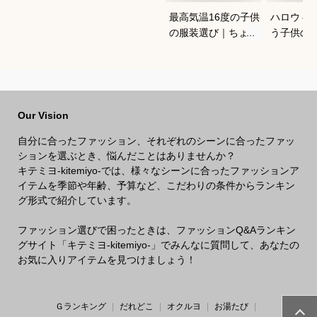
最高気温16度の子供
ハロウィ
の服装選び｜ちょう
う子供の
どいい重ね着コーデ
コスプレ
を教えてください
は？
Our Vision
自分に合ったファッション、それぞれのシーンに合ったファッ
ションを選ぶとき、悩んだことはありませんか？
キテミヨ-kitemiyo-では、様々なシーンに合ったファッションア
イテムを季節や年齢、予算など、こだわりの条件からランキン
グ形式で紹介しています。
ファッション選びで困ったときは、ファッションQ&Aランキン
グサイト「キテミヨ-kitemiyo-」でみんなに質問して、あなたの
お気に入りアイテムを見つけましょう！
Ｇランキング
だれどこ
オクルヨ
お湯たび