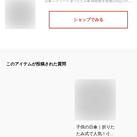
日傘 レディース 折りたたみ傘 晴雨兼用 軽量(195g) UVカット率100% 紫外線遮断 耐風撥水 収納簡単 かわいい 携帯便利 雨に濡れると桜柄が浮き出る傘 収納ポーチ付き ガールズ ブルー (ブルー)
ショップでみる
このアイテムが投稿された質問
子供の日傘｜折りた
たみ式で人気！小学