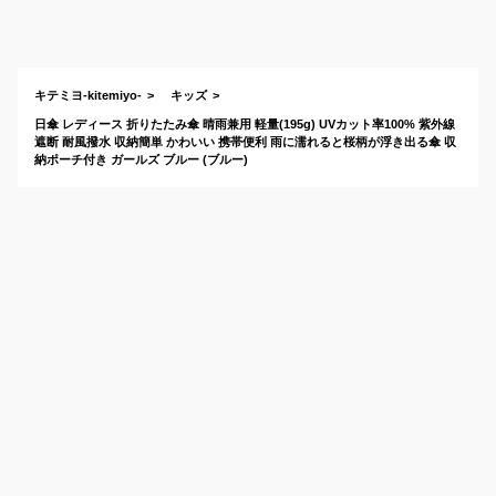
生女の子用の軽量で
おしゃれな傘のおす
すめは？
キテミヨ-kitemiyo-
キッズ
日傘 レディース 折りたたみ傘 晴雨兼用 軽量(195g) UVカット率100% 紫外線
遮断 耐風撥水 収納簡単 かわいい 携帯便利 雨に濡れると桜柄が浮き出る傘 収
納ポーチ付き ガールズ ブルー (ブルー)