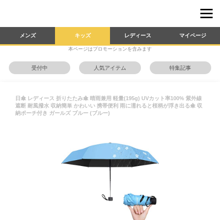
メンズ
キッズ
レディース
マイページ
本ページはプロモーションを含みます
受付中
人気アイテム
特集記事
日傘 レディース 折りたたみ傘 晴雨兼用 軽量(195g) UVカット率100% 紫外線
遮断 耐風撥水 収納簡単 かわいい 携帯便利 雨に濡れると桜柄が浮き出る傘 収
納ポーチ付き ガールズ ブルー (ブルー)