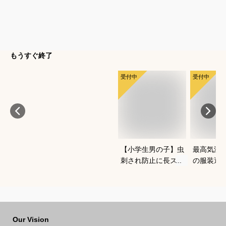
もうすぐ終了
受付中
受付中
【小学生男の子】虫
最高気温1
刺され防止に長ズボ
の服装選
ンで対策！ベーシッ
どいい重
クなチノパンは？
を教えて
Our Vision