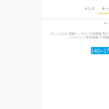
メンズ
キッ
本ペ
【レンタル】喪服レンタル 子供喪服 男の子 ス
ジャケット男児喪服 子供服