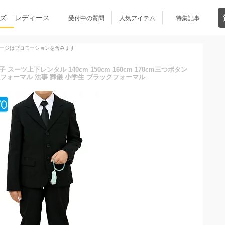
ズ
レディース
受付中の質問
人気アイテム
特集記事
ージはプロモーションを含みます
ーツ上下レンタル 140cm 150cm 160cm 170cm三つボタン
フォーマル 法事 葬儀 小学生 ブラックフォーマル