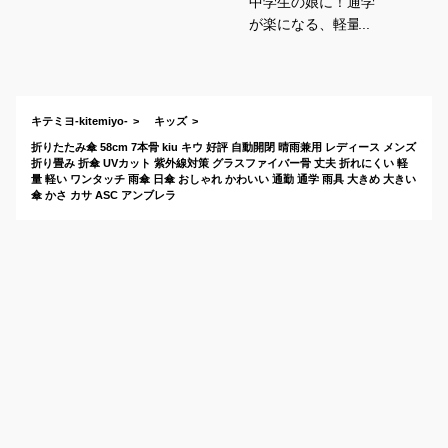
中学生の娘に！通学
が楽になる、軽量コ
ンパクトな折り畳み
傘のおすすめは？
キテミヨ-kitemiyo-
キッズ
折りたたみ傘 58cm 7本骨 kiu キウ 好評 自動開閉 晴雨兼用 レディース メンズ
折り畳み 折傘 UVカット 紫外線対策 グラスファイバー骨 丈夫 折れにくい 軽
量 軽い ワンタッチ 雨傘 日傘 おしゃれ かわいい 通勤 通学 雨具 大きめ 大きい
傘 かさ カサ ASC アンブレラ