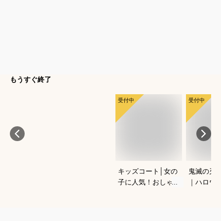
もうすぐ終了
受付中
受付中
キッズコート│女の
鬼滅の刃
子に人気！おしゃれ
｜ハロウ
なあったかウールコ
ッズのな
ートでおすすめは？
衣装のお