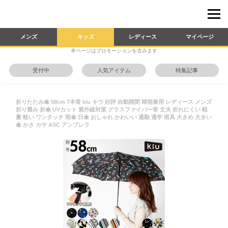
メンズ
キッズ
レディース
マイページ
本ページはプロモーションを含みます
受付中
人気アイテム
特集記事
折りたたみ傘 58cm 7本骨 kiu キウ 好評 自動開閉 晴雨兼用 レディース メンズ
折り畳み 折傘 UVカット 紫外線対策 グラスファイバー骨 丈夫 折れにくい 軽
量 軽い ワンタッチ 雨傘 日傘 おしゃれ かわいい 通勤 通学 雨具 大きめ 大きい
傘 かさ カサ ASC アンブレラ