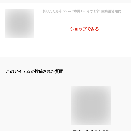
折りたたみ傘 58cm 7本骨 kiu キウ 好評 自動開閉 晴雨兼用 レディース メンズ 折り畳み 折傘 UVカット 紫外線対策 グラスファイバー骨 丈夫 折れにくい 軽量 軽い ワンタッチ 雨傘 日傘 おしゃれ かわいい 通勤 通学 雨具 大きめ 大きい 傘 かさ カサ ASC アンブレラ
ショップでみる
このアイテムが投稿された質問