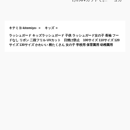
パーカー(フードな
幼稚園の
し)を教えてくださ
焼け対策
い。
すめは？
キテミヨ-kitemiyo-
キッズ
ラッシュガード キッズラッシュガード 子供 ラッシュガード女の子 長袖 フー
ドなし リボン 二段フリル UVカット 日焼け防止 100サイズ 110サイズ 120
サイズ 130サイズ かわいい 柄たくさん 女の子 学校用 保育園用 幼稚園用