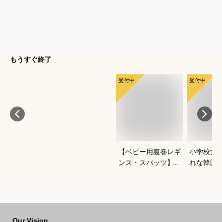
もうすぐ終了
受付中
受付中
【ベビー用腹巻レギ
小学校女
ンス・スパッツ】よ
れな韓国
ちよち歩きに便利な
冬セット
おすすめは？
すすめは
Our Vision