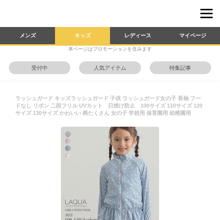
メンズ
キッズ
レディース
マイページ
本ページはプロモーションを含みます
受付中
人気アイテム
特集記事
ラッシュガード キッズラッシュガード 子供 ラッシュガード女の子 長袖 フー
ドなし リボン 二段フリル UVカット 日焼け防止 100サイズ 110サイズ 120
サイズ 130サイズ かわいい 柄たくさん 女の子 学校用 保育園用 幼稚園用