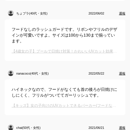
ちょプラ(40代・女性)
2022/06/02
通報
フードなしのラッシュガードです。リボンやフリルのデザ
インが可愛いですよ。サイズは100から130まで揃ってい
ます。
【4歳女の子】プールで日焼け対策！かわいいUVカット効果のあるラッシュガードは？
nanacoco(40代・女性)
2022/05/22
通報
ハイネックなので、フードがなくても首の後ろが日焼けに
しにくく、フリルがついててガーリッシュです。
【キッズ】女の子向けのUVカットできるパーカー(フードなし)を教えてください。
chai(50代・女性)
2021/06/21
通報