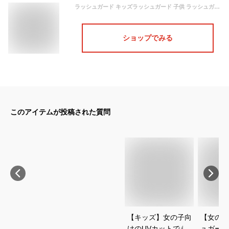
ラッシュガード キッズラッシュガード 子供 ラッシュガード女の子 長袖 フードなし リボン 二段フリル UVカット 日焼け防止 100サイズ 110サイズ 120サイズ 130サイズ かわいい 柄たくさん 女の子 学校用 保育園用 幼稚園用
ショップでみる
このアイテムが投稿された質問
【キッズ】女の子向
【女の子
けのUVカットできる
ュガード