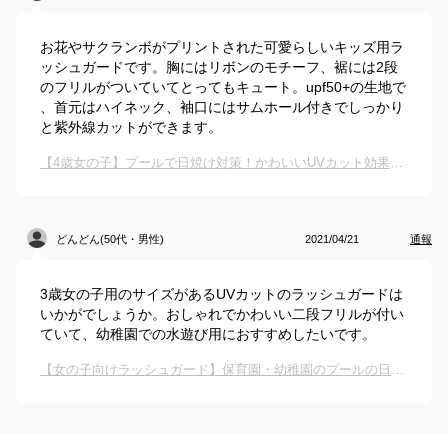
お花やサクランボがプリントされた可愛らしいキッズ用ラ
ッシュガードです。胸にはリボンのモチーフ、裾には2段
のフリルがついていてとってもキュート。upf50+の生地で
、首元はハイネック、袖口にはサムホール付きでしっかり
と紫外線カットができます。
【4歳女の子】プールで日焼け対策！かわいいUVカット効果のあるラッシュガードは？
どんどん(50代・男性)
2021/04/21
通報
3歳女の子用のサイズがあるUVカットのラッシュガードは
いかがでしょうか。おしゃれでかわいい二段フリルが付い
ていて、幼稚園での水遊び用におすすめしたいです。
【女の子向けラッシュガード】保育園・幼稚園のプールの日焼け対策に着るおすすめは？