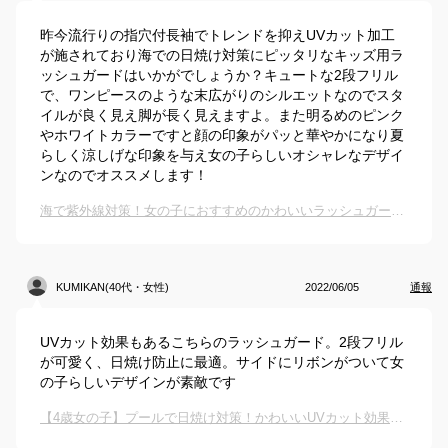
昨今流行りの指穴付長袖でトレンドを抑えUVカット加工
が施されており海での日焼け対策にピッタリなキッズ用ラ
ッシュガードはいかがでしょうか？キュートな2段フリル
で、ワンピースのような末広がりのシルエットなのでスタ
イルが良く見え脚が長く見えますよ。また明るめのピンク
やホワイトカラーですと顔の印象がパッと華やかになり夏
らしく涼しげな印象を与え女の子らしいオシャレなデザイ
ンなのでオススメします！
海で紫外線対策！女の子におすすめのかわいいラッシュガードは？
KUMIKAN(40代・女性)
2022/06/05
通報
UVカット効果もあるこちらのラッシュガード。2段フリル
が可愛く、日焼け防止に最適。サイドにリボンがついて女
の子らしいデザインが素敵です
【4歳女の子】プールで日焼け対策！かわいいUVカット効果のあるラッシュガードは？