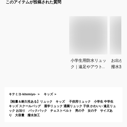
このアイテムが投稿された質問
小学生用防水リュッ
お出かけ
ク｜遠足やアウトド
撥水加工
アに！軽いおしゃれ
すめの子
なキッズリュックの
クは？
おすすめは？
キテミヨ-kitemiyo-
キッズ
【軽量＆耐久性ある】リュック キッズ 子供用リュック 小学生 中学生
キッズ スクールバッグ 通学リュック 通園リュック 子供 かわいい 遠足リュ
ック お泊り バックパック チェストベルト 男の子 女の子 サイズあ
り 大容量 撥水加工