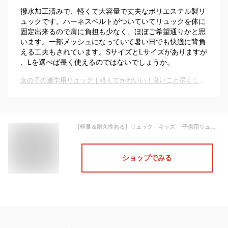
撥水加工済みで、軽くて大容量で丈夫なポリエステル製リ
ュックです。ハーネスベルトがついていてリュックを体に
固定出来るので肩に負担も少なく、ほぼご希望通りかと思
います。一部メッシュになっていて暑い日でも快適に背負
える工夫もされています。SサイズとLサイズがありますが
、Lを選べば長く使えるのではないでしょうか。
女の子の通学用リュック｜軽くてかわいい！良いこと尽くしのキッズリュックのおすすめは？
【軽量＆耐久性ある】リュック キッズ 子供用リュック 小学生 中学生 キッズ スクールバッグ 通学リュック 通園リュック 子供 かわいい 遠足リュック お泊り バックパック チェストベルト 男の子 女の子 サイズあり 大容量 撥水加工
ショップでみる