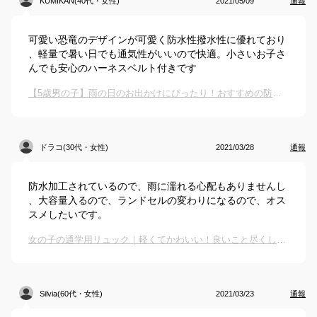
KUMIKAN(40代・女性)
2021/05/09
通報
可愛い恐竜のデザインが可愛く防水性撥水性に優れており
、軽量で暑い日でも通気性がいいので快適。小さいお子さ
んでも安心のハーネスベルト付きです
【5歳男の子】雨の日のお出かけにぴったり！おすすめの防水素材のリュックは？
ドラコ(30代・女性)
2021/03/28
通報
防水加工されているので、雨に濡れる心配もありませんし
、大容量入るので、ランドセルの変わりになるので、オス
スメしたいです。
女の子の通学用リュック｜軽くてかわいい！良いこと尽くしのキッズリュックのおすすめは？
Silvia(60代・女性)
2021/03/23
通報