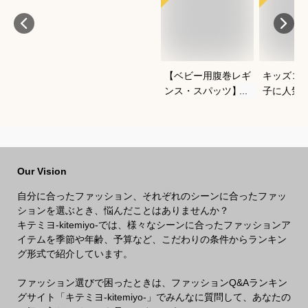
【ベビー用腹巻レギ
キッズコ
ンス・スパッツ】よ
子に人気
ちよち歩きに便利な
なあった
おすすめは？
ートでお
Our Vision
自分に合ったファッション、それぞれのシーンに合ったファッ
ションを選ぶとき、悩んだことはありませんか？
キテミヨ-kitemiyo-では、様々なシーンに合ったファッションア
イテムを季節や年齢、予算など、こだわりの条件からランキン
グ形式で紹介しています。
ファッション選びで困ったときは、ファッションQ&Aランキン
グサイト「キテミヨ-kitemiyo-」でみんなに質問して、あなたの