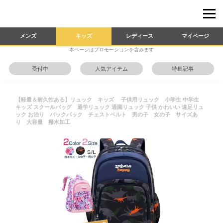
メンズ
キッズ
レディース
マイページ
本ページはプロモーションを含みます
受付中
人気アイテム
特集記事
【軽量＆耐久性ある】リュック キッズ 子供用リュック 小学生 中学生
キッズ スクールバッグ 通学リュック 通園リュック 子供 かわいい 遠足リュ
ック お泊り バックパック チェストベルト 男の子 女の子 サイズあ
り 大容量 撥水加工