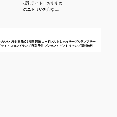
授乳ライト｜おすすめ
のニトリや無印など人
気のものは？
いい USB 充電式 3段階 調光 コードレス おしゃれ テーブルランプ テー
ッドサイド スタンドランプ 寝室 子供 プレゼント ギフト キャンプ 送料無料