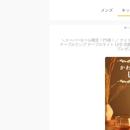
メンズ
キッ
本ペ
＼スーパーセール限定！P5倍！／ ナイトラ
テーブルランプ テーブルライト LED 北
プレゼ