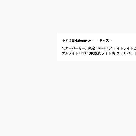
キテミヨ-kitemiyo-
キッズ
＼スーパーセール限定！P5倍！／ ナイトライト かわ
ブルライト LED 北欧 授乳ライト 鳥 タッチ ベ