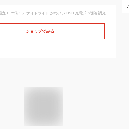
＼スーパーセール限定！P5倍！／ ナイトライト かわいい USB 充電式 3段階 調光 コードレス おしゃれ テーブルランプ テーブルライト LED 北欧 授乳ライト 鳥 タッチ ベッドサイド スタンドランプ 寝室 子供 プレゼント ギフト キャンプ 送料無料
ショップでみる