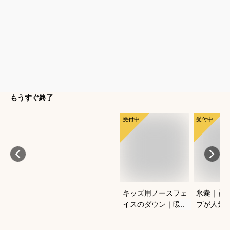
もうすぐ終了
受付中
受付中
キッズ用ノースフェ
氷嚢｜首
イスのダウン｜暖か
プが人気
い！おしゃれな高級
策グッズ
冬アウターのおすす
は？