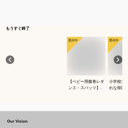
もうすぐ終了
受付中
受付中
【ベビー用腹巻レギ
小学校女
ンス・スパッツ】よ
れな韓国
ちよち歩きに便利な
冬セット
おすすめは？
すすめは
Our Vision