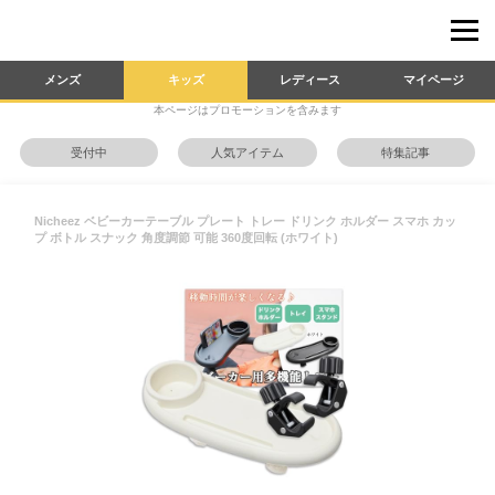
メンズ
キッズ
レディース
マイページ
本ページはプロモーションを含みます
受付中
人気アイテム
特集記事
Nicheez ベビーカーテーブル プレート トレー ドリンク ホルダー スマホ カッ
プ ボトル スナック 角度調節 可能 360度回転 (ホワイト)