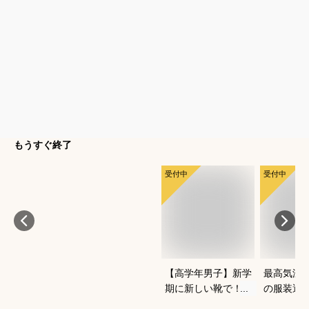
もうすぐ終了
受付中
受付中
【高学年男子】新学
最高気温1
期に新しい靴で！か
の服装選
っこよくておしゃれ
どいい重