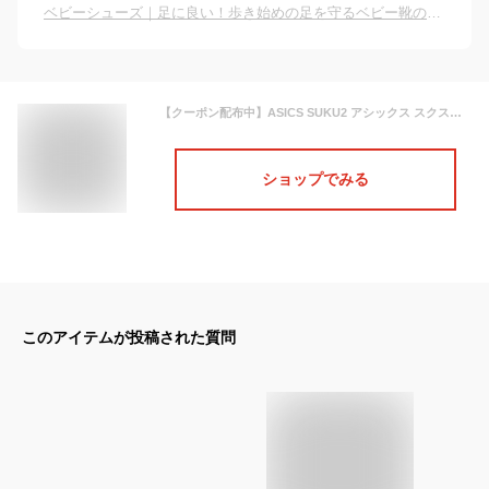
ベビーシューズ｜足に良い！歩き始めの足を守るベビー靴のおすすめは？
【クーポン配布中】ASICS SUKU2 アシックス スクスク IDAHO BABY 4 ベビーシューズ ストラップ アイダホベビー4 1144A235 200 ベージュ/ネイビー キッズ シューズ 靴 スニーカー ベビー ブランド ASBee
ショップでみる
このアイテムが投稿された質問