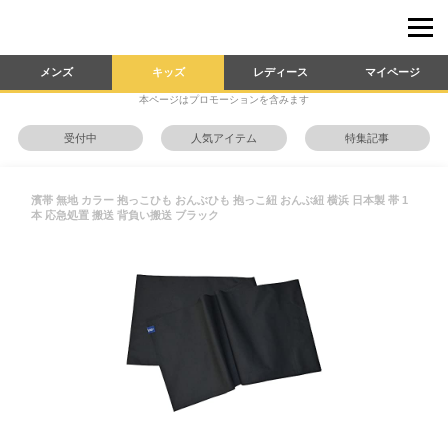
メンズ
キッズ
レディース
マイページ
本ページはプロモーションを含みます
受付中
人気アイテム
特集記事
濱帯 無地 カラー 抱っこひも おんぶひも 抱っこ紐 おんぶ紐 横浜 日本製 帯 1
本 応急処置 搬送 背負い搬送 ブラック