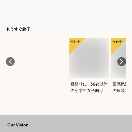
もうすぐ終了
受付中
受付中
夏祭りに！浴衣以外
最高気温1
の小学生女子向け服
の服装選
装のおすすめは？
どいい重
を教えて
Our Vision