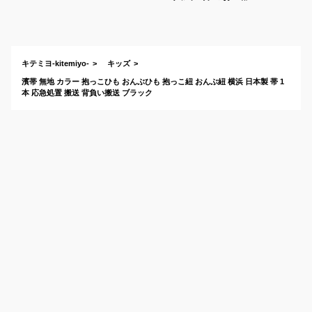
使える昔ながらのお
んぶ紐のおすすめ
は？
キテミヨ-kitemiyo-
キッズ
濱帯 無地 カラー 抱っこひも おんぶひも 抱っこ紐 おんぶ紐 横浜 日本製 帯 1
本 応急処置 搬送 背負い搬送 ブラック