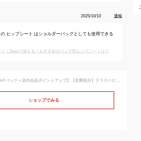
2025/10/10
通報
の ヒップシート はショルダーバッグとしても使用できる
ト｜2wayで使える！おすすめのバッグ型ヒップシートは？
【10/20 最大100％Pバック＋店内全品ポイントアップ】【在庫処分】テラスベビー ヒップシート DaG3 ショルダーバッグ＋ヒップシートキャリー 抱っこができるバッグ たためるヒップシートキャリー ウェストポーチ おでかけ 抱っこチェア TeLasbaby【送料無料
ショップでみる