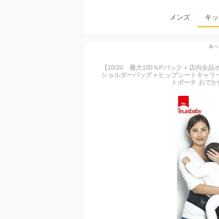
メンズ
キッ
本ペ
【10/20 最大100％Pバック＋店内全
ショルダーバッグ＋ヒップシートキャリー
トポーチ おでかけ