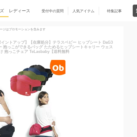
ズ
レディース
受付中の質問
人気アイテム
特集記事
ージはプロモーションを含みます
品ポイントアップ】【在庫処分】テラスベビー ヒップシート DaG3
 抱っこができるバッグ たためるヒップシートキャリー ウェス
 抱っこチェア TeLasbaby【送料無料