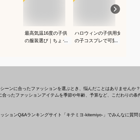
最高気温16度の子供
ハロウィンの子供用女
子供の
の服装選び｜ちょうど
の子コスプレで可愛く
うヘア
いい重ね着コーデを教
仮装できるおすすめ
て使え
えてください
は？
のシーンに合ったファッションを選ぶとき、悩んだことはありませんか
なシーンに合ったファッションアイテムを季節や年齢、予算など、こだわりの
ションQ&Aランキングサイト「キテミヨ-kitemiyo-」でみんなに