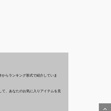
パーマヘアに合
子供に安心なフッ素な
子供に合うホルターネ
子
オイル｜安心し
し歯磨き粉でおすすめ
ックビキニの選び方と
グ
るおすすめは？
は？
おすすめを教えてくだ
く
さい
デ
？
条件からランキング形式で紹介していま
質問して、あなたのお気に入りアイテムを見