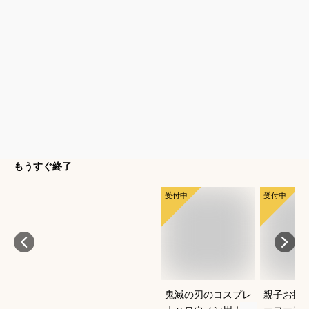
もうすぐ終了
受付中
受付中
鬼滅の刃のコスプレ
親子お揃