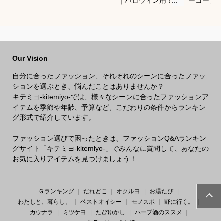
｜ハロウィン用！キ
ーコーデ
ッズのなりきり人気
しゃれな
衣装のおすすめは？
ションの
は？
Our Vision
自分に合ったファッション、それぞれのシーンに合ったファッ
ションを選ぶとき、悩んだことはありませんか？
キテミヨ-kitemiyo-では、様々なシーンに合ったファッションア
イテムを季節や年齢、予算など、こだわりの条件からランキン
グ形式で紹介しています。
ファッション選びで困ったときは、ファッションQ&Aランキン
グサイト「キテミヨ-kitemiyo-」でみんなに質問して、あなたの
お気に入りアイテムを見つけましょう！
Ｇランキング
だれどこ
オクルヨ
お湯たび
わたしと、暮らし。
ベストオイシー
モノスポ
野に行く。
カウナラ
ミツケヨ
たびゆかし
ハーブ酒のススメ