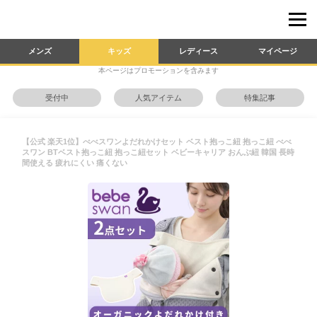
メンズ
キッズ
レディース
マイページ
本ページはプロモーションを含みます
受付中
人気アイテム
特集記事
【公式 楽天1位】べべスワンよだれかけセット ベスト抱っこ紐 抱っこ紐 べべ
スワン BTベスト抱っこ紐 抱っこ紐セット ベビーキャリア おんぶ紐 韓国 長時
間使える 疲れにくい 痛くない