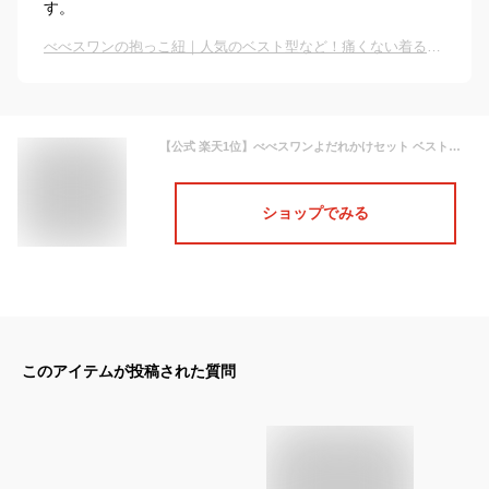
す。
べべスワンの抱っこ紐｜人気のベスト型など！痛くない着るタイプの抱っこ紐のおすすめは？
【公式 楽天1位】べべスワンよだれかけセット ベスト抱っこ紐 抱っこ紐 べべスワン BTベスト抱っこ紐 抱っこ紐セット ベビーキャリア おんぶ紐 韓国 長時間使える 疲れにくい 痛くない
ショップでみる
このアイテムが投稿された質問