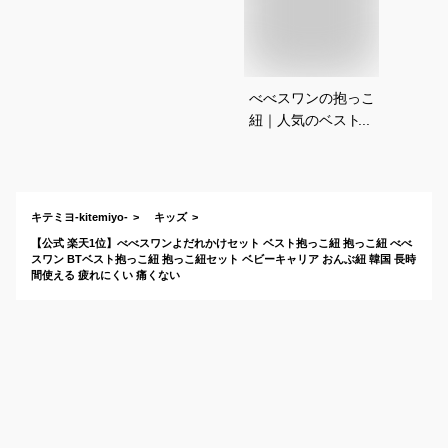
べべスワンの抱っこ
紐｜人気のベスト型
など！痛くない着る
タイプの抱っこ紐の
おすすめは？
キテミヨ-kitemiyo-
キッズ
【公式 楽天1位】べべスワンよだれかけセット ベスト抱っこ紐 抱っこ紐 べべ
スワン BTベスト抱っこ紐 抱っこ紐セット ベビーキャリア おんぶ紐 韓国 長時
間使える 疲れにくい 痛くない