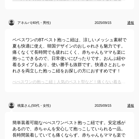
アネルバ(40代・男性)
2025/09/15
通報
ベベスワンのBTベスト抱っこ紐は、涼しいメッシュ素材で
夏も快適に使え、韓国デザインのおしゃれさも魅力です。
痛くなくて長時間でも疲れにくく、赤ちゃんもママも楽に
抱っこできるので、日常使いにぴったりです。おんぶ紐や
着るタイプもあり、使い勝手も抜群です。快適さとおしゃ
れさを両立した抱っこ紐をお探しの方におすすめです！
べべスワンの抱っこ紐｜人気のベスト型など！痛くない着るタイプの抱っこ紐のおすすめは？
桃葉さん(50代・女性)
2025/09/15
通報
簡単装着可能なべべスワンベスト抱っこ紐です。安定感が
あるので、赤ちゃんを安心して抱っこしていられる一品。
長時間装着していても痛くならず、赤ちゃんもママも楽で