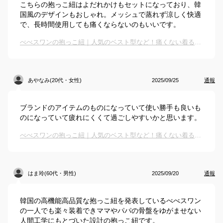
こちらの抱っこ紐はよだれかけもセットになっており、韓
国風のデザインもおしゃれ。メッシュで蒸れず涼しく快適
で、長時間使用しても痛くならないのもいいです。
べべスワンの抱っこ紐｜人気のベスト型など！痛くない着るタイプの抱っこ紐のおすすめは？
あやなみ(20代・女性)
2025/09/25
通報
ブランドのアイテムのものになっていて使い勝手も良いも
のになっていて疲れにくくて過ごしやすいかと思います。
べべスワンの抱っこ紐｜人気のベスト型など！痛くない着るタイプの抱っこ紐のおすすめは？
はま玲(60代・男性)
2025/09/20
通報
韓国の高機能高品質な抱っこ紐を発表しているべべスワン
の一人でも楽々装着できママやパパの骨盤をゆがませない
人間工学にもとづいた設計の抱っこ紐です。