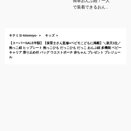
簡単おんぶ紐！一人
で装着できるおんぶ
しやすい抱っこ紐の
おすすめは？
キテミヨ-kitemiyo-
キッズ
【スーパーSALE半額】【保育士さん監修×ベビモこどもに掲載】＼楽天1位／
抱っこ紐 ヒップシート 抱っこひも だっこひも だっこ おんぶ紐 多機能 ベビー
キャリア 滑り止め付 バッグ ウエストポーチ 赤ちゃん プレゼント プレジュー
ル