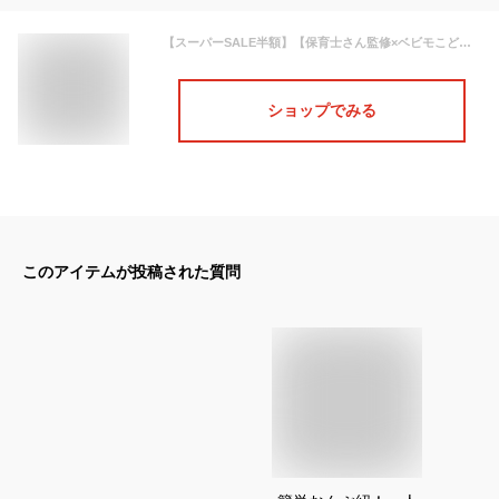
【スーパーSALE半額】【保育士さん監修×ベビモこどもに掲載】＼楽天1位／ 抱っこ紐 ヒップシート 抱っこひも だっこひも だっこ おんぶ紐 多機能 ベビーキャリア 滑り止め付 バッグ ウエストポーチ 赤ちゃん プレゼント プレジュール
ショップでみる
このアイテムが投稿された質問