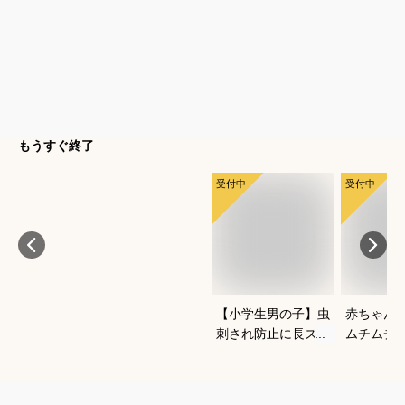
もうすぐ終了
受付中
受付中
【小学生男の子】虫
赤ちゃん
刺され防止に長ズボ
ムチムチ
ンで対策！ベーシッ
い！おし
クなチノパンは？
いいベビ
すすめは