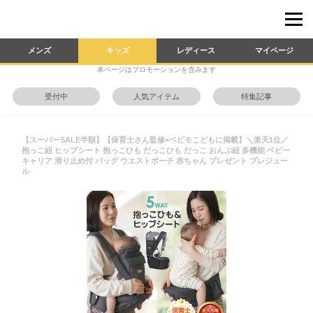
メンズ
キッズ
レディース
マイページ
本ページはプロモーションを含みます
受付中
人気アイテム
特集記事
【スーパーSALE半額】【保育士さん監修×ベビモこどもに掲載】＼楽天1位／
抱っこ紐 ヒップシート 抱っこひも だっこひも だっこ おんぶ紐 多機能 ベビー
キャリア 滑り止め付 バッグ ウエストポーチ 赤ちゃん プレゼント プレジュー
ル