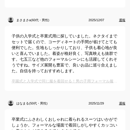
まさまさa(60代・男性)
2025/12/07
通報
子供の入学式と卒業式用に探していました。ネクタイまで
セットで届くので、コーディネートの手間が省けてとても
便利でした。生地もしっかりしており、子供も着心地が良
いと喜んでいました。着姿が格好良く、写真映えも抜群で
す。七五三など他のフォーマルシーンにも活躍してくれそ
うですね。サイズ展開も豊富で、良いお品に巡り合えまし
た。自信を持っておすすめします。
卒園式と入学式で同じ服を着回せる！男の子用フォーマル服のおすすめは？
はなまる(50代・男性)
2025/11/29
通報
卒業式にふさわしくおしゃれに着られるスーツはいかがで
しょうか。フォーマルな場面で着回しがしやすくカッコい