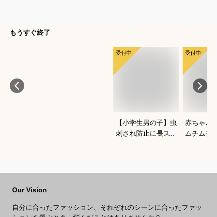
もうすぐ終了
受付中
受付中
【小学生男の子】虫
赤ちゃん
刺され防止に長ズボ
ムチムチ
ンで対策！ベーシッ
い！おし
クなチノパンは？
いいベビ
すすめは
Our Vision
自分に合ったファッション、それぞれのシーンに合ったファッ