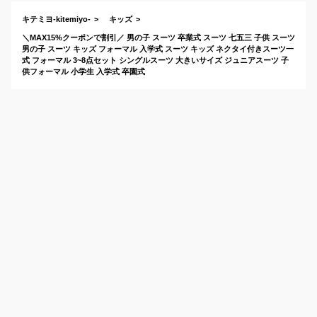
キテミヨ-kitemiyo-
キッズ
＼MAX15%クーポンで割引／ 男の子 スーツ 卒業式 スーツ 七五三 子供 スーツ
男の子 スーツ キッズ フォーマル 入学式 スーツ キッズ ネクタイ付きスーツ一
式 フォーマル 3~8点セット シングルスーツ 大きいサイズ ジュニアスーツ 子
供フォーマル 小学生 入学式 卒園式