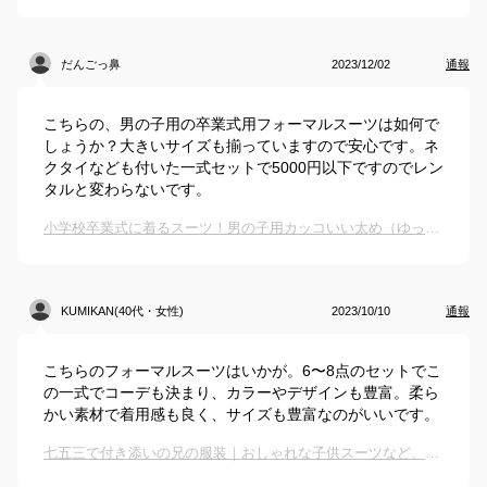
だんごっ鼻
2023/12/02
通報
こちらの、男の子用の卒業式用フォーマルスーツは如何で
しょうか？大きいサイズも揃っていますので安心です。ネ
クタイなども付いた一式セットで5000円以下ですのでレン
タルと変わらないです。
小学校卒業式に着るスーツ！男の子用カッコいい太め（ゆったりサイズ）は？
KUMIKAN(40代・女性)
2023/10/10
通報
こちらのフォーマルスーツはいかが。6〜8点のセットでこ
の一式でコーデも決まり、カラーやデザインも豊富。柔ら
かい素材で着用感も良く、サイズも豊富なのがいいです。
七五三で付き添いの兄の服装｜おしゃれな子供スーツなど、キッズフォーマルのおすすめは？