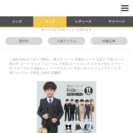
メンズ
キッズ
レディース
マイページ
本ページはプロモーションを含みます
受付中
人気アイテム
特集記事
＼MAX15%クーポンで割引／ 男の子 スーツ 卒業式 スーツ 七五三 子供 スーツ
男の子 スーツ キッズ フォーマル 入学式 スーツ キッズ ネクタイ付きスーツ一
式 フォーマル 3~8点セット シングルスーツ 大きいサイズ ジュニアスーツ 子
供フォーマル 小学生 入学式 卒園式