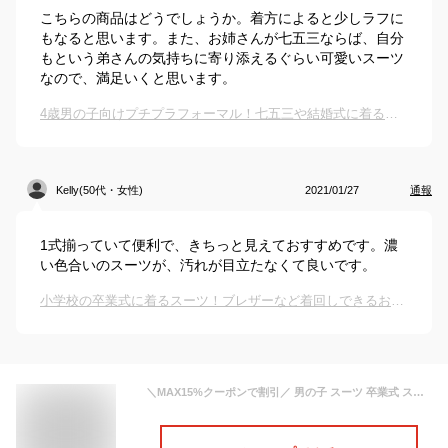
こちらの商品はどうでしょうか。着方によると少しラフに
もなると思います。また、お姉さんが七五三ならば、自分
もという弟さんの気持ちに寄り添えるぐらい可愛いスーツ
なので、満足いくと思います。
4歳男の子向けプチプラフォーマル！七五三や結婚式に着るセットアップのおすすめは？
Kelly(50代・女性)
2021/01/27
通報
1式揃っていて便利で、きちっと見えておすすめです。濃
い色合いのスーツが、汚れが目立たなくて良いです。
小学校の卒業式に着るスーツ！ブレザーなど着回しできるおすすめは？
＼MAX15%クーポンで割引／ 男の子 スーツ 卒業式 スーツ 七五三 子供 スーツ 男の子 スーツ キッズ フォーマル 入学式 スーツ キッズ ネクタイ付きスーツ一式 フォーマル 3~8点セット シングルスーツ 大きいサイズ ジュニアスーツ 子供フォーマル 小学生 入学式 卒園式