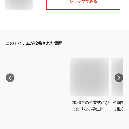
ショップでみる
このアイテムが投稿された質問
2026年の卒業式にぴ
卒園式と
ったりな小学生用ス
じ服を着
ーツを教えて！
の子用フ
のおすす