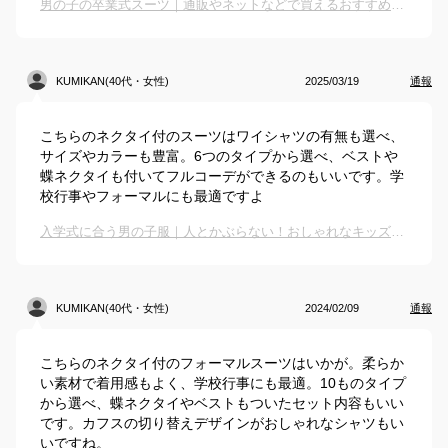
男の子の卒業式スーツ｜通販やネットなどで買えるおすすめを教えて！
KUMIKAN(40代・女性)
2025/03/19
通報
こちらのネクタイ付のスーツはワイシャツの有無も選べ、
サイズやカラーも豊富。6つのタイプから選べ、ベストや
蝶ネクタイも付いてフルコーデができるのもいいです。学
校行事やフォーマルにも最適ですよ
入学式に合う男の子服｜人とかぶらない！おしゃれなキッズフォーマル服のおすすめは？
KUMIKAN(40代・女性)
2024/02/09
通報
こちらのネクタイ付のフォーマルスーツはいかが。柔らか
い素材で着用感もよく、学校行事にも最適。10ものタイプ
から選べ、蝶ネクタイやベストもついたセット内容もいい
です。カフスの切り替えデザインがおしゃれなシャツもい
いですね。