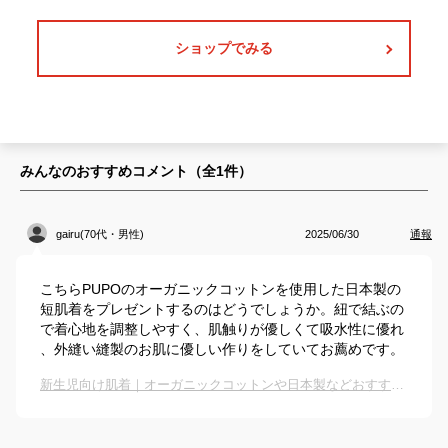
ショップでみる
みんなのおすすめコメント（全
1
件）
gairu(70代・男性)
2025/06/30
通報
こちらPUPOのオーガニックコットンを使用した日本製の
短肌着をプレゼントするのはどうでしょうか。紐で結ぶの
で着心地を調整しやすく、肌触りが優しくて吸水性に優れ
、外縫い縫製のお肌に優しい作りをしていてお薦めです。
新生児向け肌着｜オーガニックコットンや日本製などおすすめのベビー用肌着は？