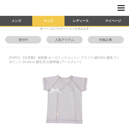
メンズ
キッズ
レディース
マイページ
本ページはプロモーションを含みます
受付中
人気アイテム
特集記事
[PUPO] 【日本製】 短肌着 オーガニックコットン フライス 綿100% 無地 ワン
ポイント 50-60cm 新生児 出産準備 (アースグレー)