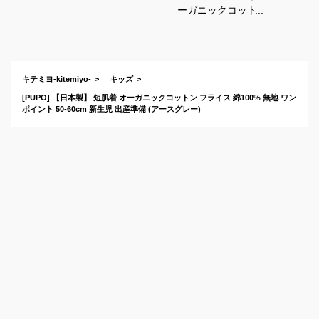
ーガニックコットン
や日本製などおすす
めのベビー用肌着
は？
キテミヨ-kitemiyo-
キッズ
[PUPO] 【日本製】 短肌着 オーガニックコットン フライス 綿100% 無地 ワン
ポイント 50-60cm 新生児 出産準備 (アースグレー)