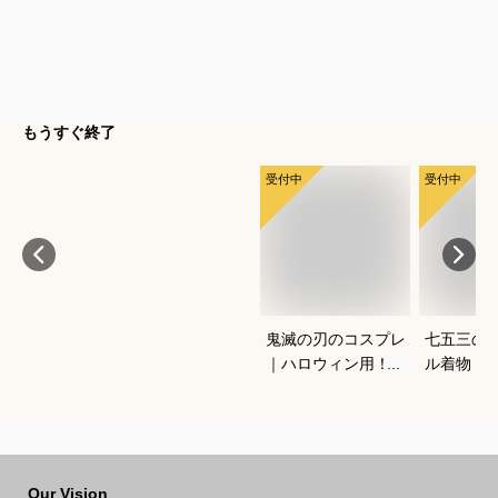
もうすぐ終了
受付中
受付中
鬼滅の刃のコスプレ
七五三の
｜ハロウィン用！キ
ル着物（
ッズのなりきり人気
ワンタッ
衣装のおすすめは？
宅で簡単
きるおす
Our Vision