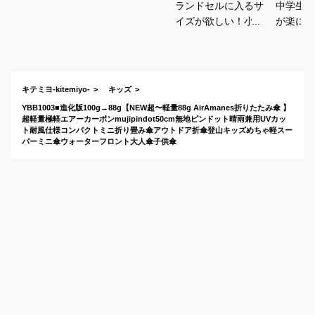
ランドセルに入るサ
中学生の
イズが欲しい！小学
が楽にな
生にぴったりの子供
ンパクト
用折りたたみ傘のお
傘のおす
すすめは？
キテミヨ-kitemiyo-
キッズ
YBB1003■進化版100g→88g【NEW超〜軽量88g AirAmanes折りたたみ傘 】
超軽量極軽エアーカーボンmujipindot50cm無地ピンドット晴雨兼用UVカッ
ト耐風仕様コンパクトミニ折り畳み傘アウトドア折傘登山キッズめちゃ軽スー
パーミニ傘ウォーターフロント大人傘子供傘