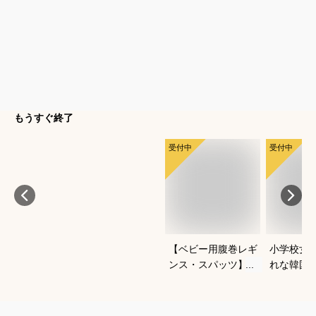
もうすぐ終了
受付中
受付中
【ベビー用腹巻レギ
小学校女
ンス・スパッツ】よ
れな韓国
ちよち歩きに便利な
冬セット
おすすめは？
すすめは