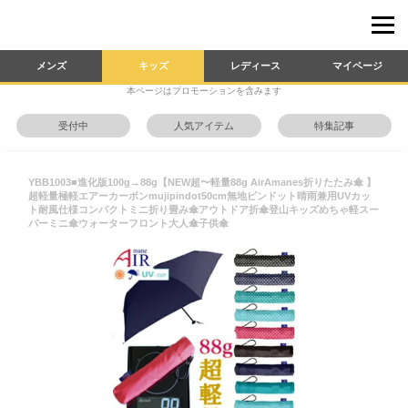
メンズ
キッズ
レディース
マイページ
本ページはプロモーションを含みます
受付中
人気アイテム
特集記事
YBB1003■進化版100g→88g【NEW超〜軽量88g AirAmanes折りたたみ傘 】
超軽量極軽エアーカーボンmujipindot50cm無地ピンドット晴雨兼用UVカッ
ト耐風仕様コンパクトミニ折り畳み傘アウトドア折傘登山キッズめちゃ軽スー
パーミニ傘ウォーターフロント大人傘子供傘