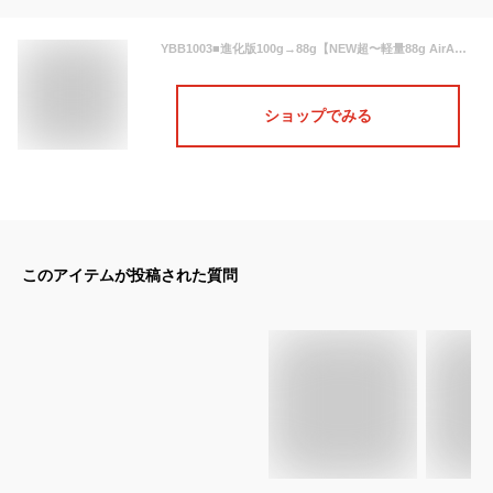
YBB1003■進化版100g→88g【NEW超〜軽量88g AirAmanes折りたたみ傘 】超軽量極軽エアーカーボンmujipindot50cm無地ピンドット晴雨兼用UVカット耐風仕様コンパクトミニ折り畳み傘アウトドア折傘登山キッズめちゃ軽スーパーミニ傘ウォーターフロント大人傘子供傘
ショップでみる
このアイテムが投稿された質問