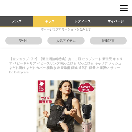
メンズ
キッズ
レディース
マイページ
本ページはプロモーションを含みます
受付中
人気アイテム
特集記事
【全ショップ5倍P】【新生活無料特典】抱っこ紐 ヒップシート 新生児 キャリ
ア ベビーキャリア ベビースリング 抱っこひも だっこひも キャリア メッシュ
よだれ掛け よだれカバー 横抱き 出産準備 軽減 通気性 軽量 出産祝い サマー
Bc Babycare