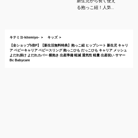
新生児から長く使え
る抱っこ紐！人気ブ
ランドのものなどお
すすめは？
キテミヨ-kitemiyo-
キッズ
【全ショップ5倍P】【新生活無料特典】抱っこ紐 ヒップシート 新生児 キャリ
ア ベビーキャリア ベビースリング 抱っこひも だっこひも キャリア メッシュ
よだれ掛け よだれカバー 横抱き 出産準備 軽減 通気性 軽量 出産祝い サマー
Bc Babycare