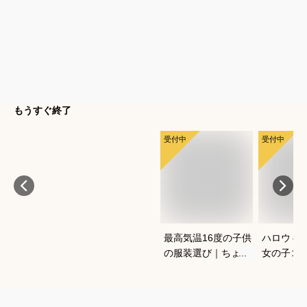
もうすぐ終了
受付中
受付中
最高気温16度の子供
ハロウィ
の服装選び｜ちょう
女の子コ
どいい重ね着コーデ
愛く仮装
を教えてください
すめは？