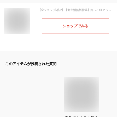
【全ショップ5倍P】【新生活無料特典】抱っこ紐 ヒップシート 新生児 キャリア ベビーキャリア ベビースリング 抱っこひも だっこひも キャリア メッシュ よだれ掛け よだれカバー 横抱き 出産準備 軽減 通気性 軽量 出産祝い サマー Bc Babycare
ショップでみる
このアイテムが投稿された質問