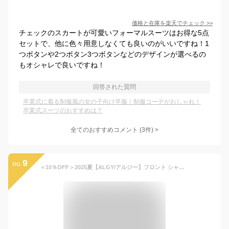
価格と在庫を
楽天
でチェック
>>
チェックのスカートが可愛いフォーマルスーツはお得な5点
セットで、他に色々用意しなくても良いのがいいですね！1
つボタンや2つボタン3つボタンなどのデザインが選べるの
もオシャレで良いですね！
回答された質問
卒業式に着る制服風の女の子向け卒服｜制服コーデがおしゃれ！
卒業式スーツのおすすめは？
全てのおすすめコメント
(
3
件)
>
9
no.
＜10％OFF＞2025夏【ALGY/アルジー】フロント シャーリング Tシャツ≪130cm 140cm 150cm 160cm≫子供服 キッズ 女の子 女児 子ども ジュニア 通学 Tシャツ 半袖 小学生 中学生 ブラウス トップス 新作