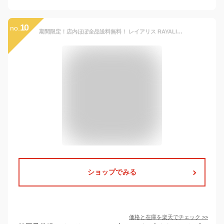
10
no.
期間限定！店内ほぼ全品送料無料！ レイアリス RAYALICE でか ロゴ 半袖 Tシャツ キッズ ジュニア 女の子 子供 小学生 韓国 子供服 おしゃれ 可愛い かっこいい 流行 春 夏 お揃い 双子コーデ ペア 姉妹 蛍光 ネオン バックプリント 110 120 130 140 150 160 ダンス
ショップでみる
価格と在庫を
楽天
でチェック
>>