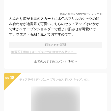
価格と在庫を
Amazon
でチェック
>>
ふんわり広がる黒のスカートに水色のフリルのシャツの組
み合わせが地雷系で可愛いこちらのセットアップはいかが
ですか？オープンショルダーで程よい肌みせが可愛いで
す。ウエストも細く見えておすすめです。
回答された質問
地雷系子供服｜キッズ向けのおすすめを教えて！
全てのおすすめコメント
(
1
件)
>
18
no.
ティアラ付！ディズニー プリンセス ドレス キッズ ハロウィン 衣装 子供 洋服 プレゼント 子供服 コスチューム コスプレ ベビー 女の子 アナ雪 エルサ ワンピース アナと雪の女王 長袖 ラプンツェル アリエル 90cm 95cm 100cm 110cm 120cm 130cm クリスマス プレゼント