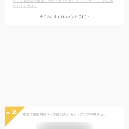
ピアノ発表会の服装｜男の子向けのカジュアルでかっこいい人気
のおすすめは？
全てのおすすめコメント
(
1
件)
>
16
no.
韓国 子供服 韓国キッズ服 女の子 セットアップGIRLS セットアップお出かけ セットアップ可愛い セットアップ 春服 春コーデ 春夏 ギャル ギャル子供服 秋冬 秋服 セットアップ y2コーデ y2kファッション