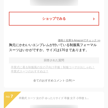
ショップでみる
価格と在庫を
Amazon
でチェック
>>
胸元にかわいいエンブレムが付いている制服風フォーマル
スーツはいかがですか。サイズは170まであります。
回答された質問
卒業式に着る制服風の女の子向け卒服｜制服コーデがおしゃれ！
卒業式スーツのおすすめは？
全てのおすすめコメント
(
1
件)
>
7
no.
卒業式 スーツ 女の子 ゆったりサイズ 卒服 女子 小学校 150 160 卒業式 小学校女子 入学式 スーツ 女の子 大きいサイズ なんちゃって制服 セット 卒服 ブラウン 韓国 制服 ブレザー ネクタイ シャツ ベスト チェック プリーツスカート ピアノ発表会 子供スーツ S M L XL