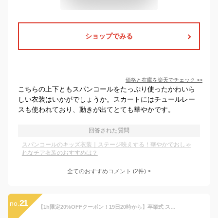
ショップでみる
価格と在庫を
楽天
でチェック
>>
こちらの上下ともスパンコールをたっぷり使ったかわいら
しい衣装はいかがでしょうか。スカートにはチュールレー
スも使われており、動きが出てとても華やかです。
回答された質問
スパンコールのキッズ衣装｜ステージ映えする！華やかでおしゃ
れなチア衣装のおすすめは？
全てのおすすめコメント
(
2
件)
>
21
no.
【1h限定20%OFFクーポン！19日20時から】卒業式 スーツ 女の子 小学校女子 小学生 150 160 165 4点セット(ジャケット、ブラウス、リボンタイ、ジャンパースカート) 子供服 卒服 小学校卒業式スーツ 子供スーツ ジュニアスーツ フォーマルスーツ カトリーナ 服 かっこいい