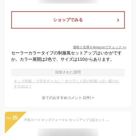
ショップでみる
価格と在庫を
Amazon
でチェック
>>
セーラーカラータイプの制服風セットアップはいかがです
か。カラー展開は2色で、サイズは110からあります。
回答された質問
キッズ制服｜小学生ギャルに！女の子に人気の制服っぽい服のお
すすめは？
全てのおすすめコメント
(
1
件)
>
15
no.
子供スーツ キッズフォーマル セットアップ 2点セット 男の子 フォーマル スーツ 子供 キッズスーツ 韓国風 春 秋 紳士服 発表会 入学式 入園式 七五三 結婚式 卒業式 卒園式 ピアノ演奏会 カジュアル おしゃれ 黒 ブラック 大きいサイズ