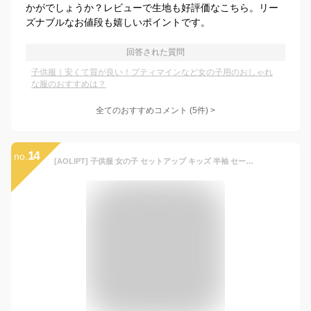
かがでしょうか？レビューで生地も好評価なこちら。リー
ズナブルなお値段も嬉しいポイントです。
回答された質問
子供服｜安くて質が良い！プティマインなど女の子用のおしゃれ
な服のおすすめは？
全てのおすすめコメント
(
5
件)
>
14
no.
[AOLIPT] 子供服 女の子 セットアップ キッズ 半袖 セーラー服 プリーツスカート ミニ チェック柄 かわいい ガールズ 制服 スクール JK コスプレ(140ブルー)