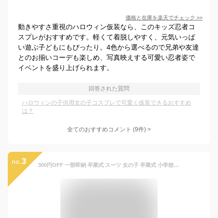
価格と在庫を
楽天
でチェック
>>
動きやすさ重視のハロウィン仮装なら、このキッズ忍者コ
スプレがおすすめです。軽くて着脱しやすく、元気いっぱ
い遊ぶ子どもにもぴったり。4色から選べるので兄弟や友達
とのお揃いコーデも楽しめ、写真映えする可愛い忍者姿で
イベントを盛り上げられます。
回答された質問
ハロウィンの子供用女の子コスプレで可愛く仮装できるおすすめ
は？
全てのおすすめコメント
(
9
件)
>
3
no.
300円OFF 一部即納 卒業式 スーツ 女の子 卒業式 小学校女子 なんちゃって制服 セット 卒服 女の子 小学生 韓国 制服 スカートスーツ 制服 中学生 ブレザー 150 JK 灰 黒 入学式 スーツ 卒服 ジャケット 白シャツ 長袖 スカート ピアノ発表会 子供 フォーマルスーツ 小学校