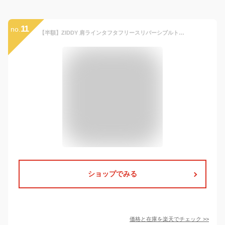
11
no.
【半額】ZIDDY 肩ラインタフタフリースリバーシブルトラック風 ブルゾン (130~160cm) 子供服 子ども服 女の子 キッズ ギフト ブランド プレゼント 9才 10才 11才 12才 秋 冬 小学生 高学年 女子 服 大人っぽい ティーンズ ジュニアサイズ かっこいい セール SALE
ショップでみる
価格と在庫を
楽天
でチェック
>>