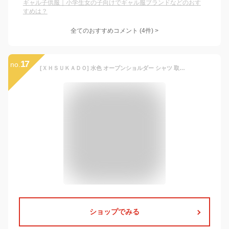
ギャル子供服｜小学生女の子向けでギャル服ブランドなどのおす
すめは？
全てのおすすめコメント
(
4
件)
>
17
no.
[ＸＨＳＵＫＡＤＯ] 水色 オープンショルダー シャツ 取り外し可能 リボン付き フリル ブラウス レディース 地雷系 長袖 肩出し トップス かわいい ファッション ロリータ系 量産型 服 フレンチガーリー ゆめかわ お洒落 春 夏 秋 冬 (水色（半袖）, S)
ショップでみる