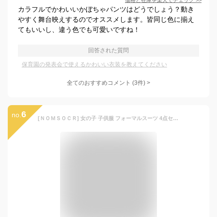
価格と在庫を
楽天
でチェック
>>
カラフルでかわいいかぼちゃパンツはどうでしょう？動き
やすく舞台映えするのでオススメします。皆同じ色に揃え
てもいいし、違う色でも可愛いですね！
回答された質問
保育園の発表会で使えるかわいい衣装を教えてください
全てのおすすめコメント
(
3
件)
>
6
no.
[ＮＯＭＳＯＣＲ] 女の子 子供服 フォーマルスーツ 4点セット 卒業式 スーツ 子供スーツ ジャケット ブラウス スカート ネクタイ jk制服 卒園式 入学式 発表会 (JP, 身長, 160, ブラック)