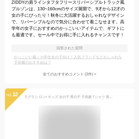
ZIDDYの肩ラインタフタフリースリバーシブルトラック風
ブルゾンは、130~160cmのサイズ展開で、9才から12才の
女の子にぴったり！秋冬に大活躍するおしゃれなデザイン
で、リバーシブルなので気分に合わせて着こなせます。高
学年の女子におすすめのかっこいいアイテムで、ギフトに
も最適です。セール中でお得に手に入れるチャンスです！
回答された質問
かっこいい服｜小学生女の子向け！人気ブランドなどおしゃれな
子供服のおすすめは？
全てのおすすめコメント
(
3
件)
>
12
no.
ラグラン ロンt キッズ 女の子 男の子 子供服 Tシャツ 長袖 ワンピース チュニック ジュニア 110cm 120cm 130cm 140cm 150cm 160cm 小学生 中学生 幼稚園 子供 服 おしゃれ かわいい かっこいい 流行 プチプラ 韓国 ファッション 子ども服 春 夏 秋 冬 キッズ服