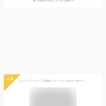
全てのおすすめコメント
(
5
件)
>
4
no.
ジュニア ワンピース 発表会 フォーマル 130cm 140cm 150cm 160cm 165cm ジュニアドレス 子供 ドレス ピアノ発表会 女の子 [ 中学生 ドレス シンプル 結婚式 コンクール 上品 ネイビー ブルー ボルドー 赤 サバンナ ]