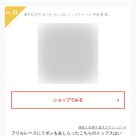
13
no.
薄手SZ天竺 女の子 おしゃれ トップス レース 半袖 夏 夏服 綿100% リボン 子供服 カットソー キッズ 子供 こども 子ども ロングT 可愛い チュニック トレーナー ピンク ラベンダー 黄色 サックス ベージュ 90cm 100cm 110cm 120cm 130cm
ショップでみる
価格と在庫を
楽天
でチェック
>>
フリルレースにリボンをあしらったこちらのトップスはい