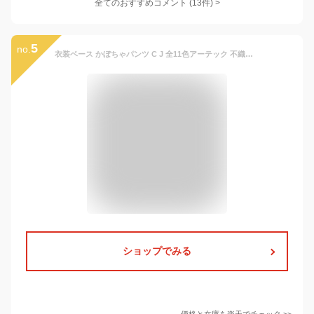
全てのおすすめコメント
(
13
件)
>
5
no.
衣装ベース かぼちゃパンツ C J 全11色アーテック 不織布 発表会 学芸会 幼稚園 保育園 子供 手作り ズボン 子ども 小学生 ハロウィン 衣装 (ネコポス可能数 C Jサイズ1まで)
ショップでみる