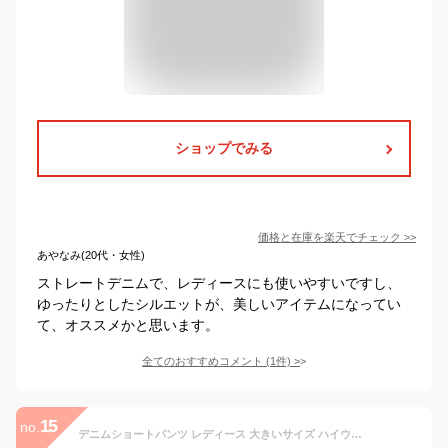
ショップでみる
価格と在庫を
楽天
でチェック
>>
あやなみ(20代・女性)
ストレートデニムで、レディースにも使いやすいですし、
ゆったりとしたシルエットが、美しいアイテムになってい
て、オススメかと思います。
全てのおすすめコメント
(
1
件)
>
15
no.
デニムショートパンツ レディース 大きいサイズ ハイウエスト ジーンズ 夏 美脚 短パン カジュアル 脚長 ハーフパンツ 美尻 着回し ストレッチ 半ズボン 韓国 無地 ストリート系 通勤 通学 着痩せ ゆったり シンプル ウォッシュ(ライトブルー,M)