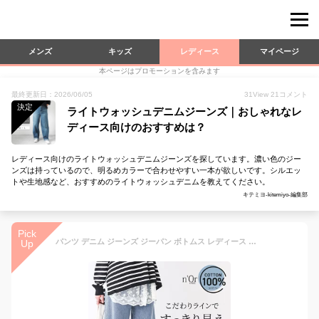
メンズ
キッズ
レディース
マイページ
本ページはプロモーションを含みます
最終更新日：2026/06/05
31
View
21
コメント
決定
ライトウォッシュデニムジーンズ｜おしゃれなレ
ディース向けのおすすめは？
レディース向けのライトウォッシュデニムジーンズを探しています。濃い色のジー
ンズは持っているので、明るめカラーで合わせやすい一本が欲しいです。シルエッ
トや生地感など、おすすめのライトウォッシュデニムを教えてください。
キテミヨ-kitemiyo-編集部
Pick
パンツ デニム ジーンズ ジーパン ボトムス レディース ワイドパンツ カーブシルエット バレルレッグパンツ バレルパンツ 春 夏 秋 冬 ワイド ロング丈 ダーツ コットン100％ 綿100％ 体型カバー 着回し【メール便不可】【20】
Up