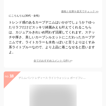
価格と在庫を
楽天
でチェック
>>
にこりんりん(30代・女性)
トレンド感のあるカーブデニムはいかがでしょうか？ゆっ
たりラフだけどスッキリ綺麗みえも叶えてくれるこちら
は、カジュアルきれいめ問わず活躍してくれます。ステッ
チや厚さ、美しいカーブシルエットにこだわったカーブデ
ニムです。ライトカラーも水色っぽいと言うよりはくすみ
系ライトブルーなので、より上品に着こなせると思います
よ。
全てのおすすめコメント
(
1
件)
>
18
no.
デニムパンツ レディース ライトウォッシュ ボーイフレンドデニム ジーンズ ジーパン クラッシュ ロールアップ レディース ボトムス カジュアル ポケット付き 春夏秋 通学 通勤 超人気 秋服 20代 30代 40代 50代 送料無料