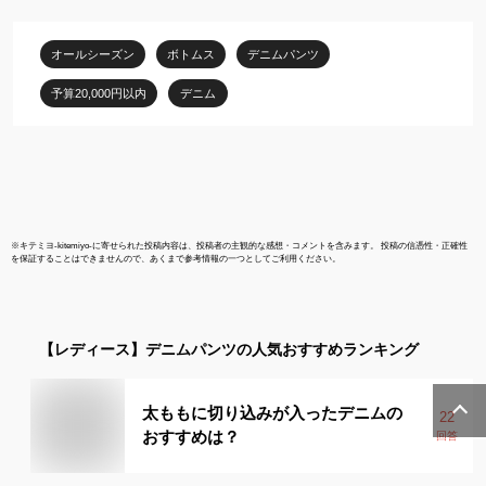
ゆったり 紺 定番 シンプ
ローライズ 
ル おしゃれ 可愛い オー
ーパン レト
オールシーズン
ボトムス
デニムパンツ
ルシーズン 日本製 国産
XS SS S M L
予算20,000円以内
デニム
※
キテミヨ-kitemiyo-
に寄せられた投稿内容は、投稿者の主観的な感想・コメントを含みます。 投稿の信憑性・正確性
を保証することはできませんので、あくまで参考情報の一つとしてご利用ください。
【レディース】
デニムパンツ
の人気おすすめランキング
太ももに切り込みが入ったデニムの
22
おすすめは？
回答