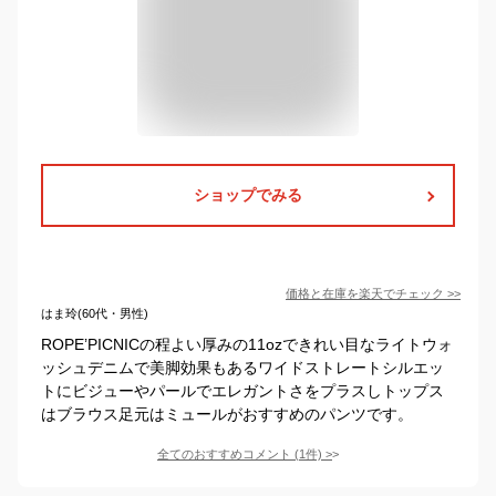
ショップでみる
価格と在庫を
楽天
でチェック
>>
はま玲(60代・男性)
ROPE’PICNICの程よい厚みの11ozできれい目なライトウォ
ッシュデニムで美脚効果もあるワイドストレートシルエッ
トにビジューやパールでエレガントさをプラスしトップス
はブラウス足元はミュールがおすすめのパンツです。
全てのおすすめコメント
(
1
件)
>