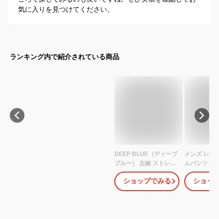
気に入りを見つけてください。
ランキング内で紹介されている商品
DEEP BLUE（ディープ
メンズ レデ
ブルー） 左綾 ストレー
ムパンツリ
トデニムパンツ ミディ
LEVI'S1250
ショップでみる
ショッ
アムブルー レディース
ORIGINAL 
[72986-2] 岡山 倉敷 児
ルジーンズLI
島 ジーンズ パンツ ジー
ライトウォッ
パン ズボン ボトムス G
ディゴストレ
パン ライトウォッシュ
ージ ジェン