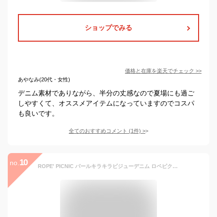
ショップでみる
価格と在庫を
楽天
でチェック
>>
あやなみ(20代・女性)
デニム素材でありながら、半分の丈感なので夏場にも過ご
しやすくて、オススメアイテムになっていますのでコスパ
も良いです。
全てのおすすめコメント
(
1
件)
>
10
no.
ROPE' PICNIC パールキラキラビジューデニム ロペピクニック パンツ ジーンズ・デニムパンツ ブルー ネイビー ブラック【送料無料】