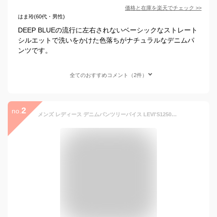
価格と在庫を
楽天
でチェック
>>
はま玲(60代・男性)
DEEP BLUEの流行に左右されないベーシックなストレート
シルエットで洗いをかけた色落ちがナチュラルなデニムパ
ンツです。
全てのおすすめコメント（2件）
2
no.
メンズ レディース デニムパンツリーバイス LEVI'S125010493 501 ORIGINAL 501 オリジナルジーンズLIGHTWASH ライトウォッシュ インディゴストレート ダメージ ジェンダーフリー ローライズ ジーンズ ジーパン レトロ