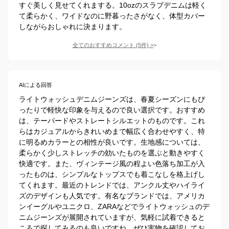
すぐ美しく見せてくれまする。10ozのスラブデニムは軽く
て柔らかく、ワイドなのに野暮ったさがなく、体型カバー
しながらおしゃれに決まります。
全てのおすすめコメント
(
5
件)
>
AIによる回答
ライトウォッシュデニムジーンズは、春夏シーズンにもぴ
ったりで軽快な印象を与えるので良い選択です。おすすめ
は、テーパードやストレートシルエットのものです。これ
らはカジュアルからきれいめまで幅広く合わせやすく、特
に明るめカラーとの相性が良いです。生地感については、
柔らかく少しストレッチの効いたものを選ぶと動きやすく
快適です。また、ヴィンテージ風の程よい色落ち加工が入
ったものは、シンプルなトップスでも着こなしを格上げし
てくれます。最近のトレンドでは、アンクル丈やハイライ
ズのデザインも人気です。有名なブランドでは、アメリカ
ンイーグルやユニクロ、ZARAなどでライトウォッシュのデ
ニムジーンズが展開されていますが、気軽に試着できると
ころで探してみるのも良いですね。ぜひ実物を確認してお