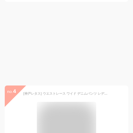
4
no.
[神戸レタス] ウエストレース ワイド デニムパンツ レディース 春 夏 春服 夏服 レース デニム ジーンズ フレア 流行 カジュアル 可愛い レースドッキング シンプル おしゃれ 20代 30代 40代 [M4409] L ライトブルー