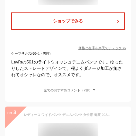
ショップでみる
価格と在庫を
楽天
でチェック
>>
ケーマサカズ(60代・男性)
Levi'sの501のライトウォッシュデニムパンツです。ゆった
りしたストレートデザインで、程よくダメージ加工が施さ
れてオシャレなので、オススメです。
全てのおすすめコメント（2件）
3
no.
レディース ワイドパンツ デニムパンツ 女性用 春夏 2025年春 ハイウエスト 復古 ゆったり ストレートパンツ 長ズボン 薄手 綿素材 ジッパー 直筒 プリンセス風 清新 かわいい スタイル ライトウォッシュ ブルー ミルク コーヒー グレー 九分丈