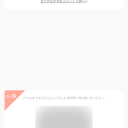
全てのおすすめコメント
(
1
件)
>
11
no.
パールキラキラビジューデニム ROPE' PICNIC ロペピクニック パンツ ジーンズ・デニムパンツ ブラック ブルー ネイビー【先行予約】*【送料無料】[Rakuten Fashion]