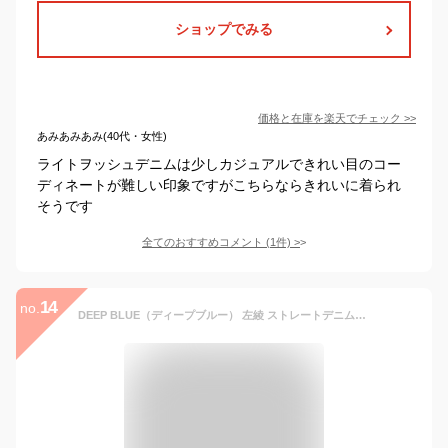
ショップでみる
価格と在庫を
楽天
でチェック
>>
あみあみあみ(40代・女性)
ライトヲッシュデニムは少しカジュアルできれい目のコー
ディネートが難しい印象ですがこちらならきれいに着られ
そうです
全てのおすすめコメント
(
1
件)
>
14
no.
DEEP BLUE（ディープブルー） 左綾 ストレートデニムパンツ インディゴ レディース [72986-1] 岡山 倉敷 児島 ジーンズ パンツ ジーパン ズボン ボトムス Gパン ライトウォッシュ ゆったり 紺 定番 シンプル おしゃれ 可愛い オールシーズン 日本製 国産 XS SS S M L