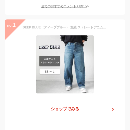
全てのおすすめコメント
(
1
件)
>
1
no.
DEEP BLUE（ディープブルー） 左綾 ストレートデニムパンツ ミディアムブルー レディース [72986-2] 岡山 倉敷 児島 ジーンズ パンツ ジーパン ズボン ボトムス Gパン ライトウォッシュ ゆったり 紺 定番 シンプル おしゃれ 可愛い オールシーズン 日本製 国産 XS SS S M L
ショップでみる