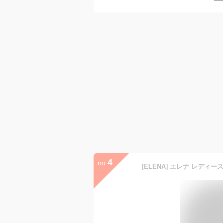
4
no.