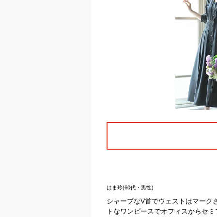
はま玲(60代・男性)
シャープなV首でウェストはマーク
トなワンピースでオフィスからセミ