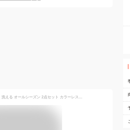
[ELENA] エレナ レディース 洗える オールシーズン 2点セット カラーレスジャケット ロングフレアワンピーススーツ 切り替えパネル ビジネスカジュアル 日本生地 通勤 喪服 礼服 (210522) 13号(AR)