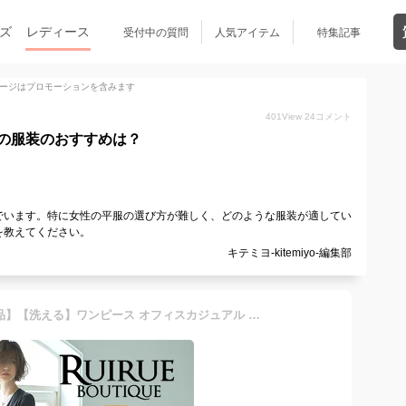
ズ
レディース
受付中の質問
人気アイテム
特集記事
ージはプロモーションを含みます
401
View
24
コメント
の服装のおすすめは？
でいます。特に女性の平服の選び方が難しく、どのような服装が適してい
を教えてください。
キテミヨ-kitemiyo-編集部
【20%OFFクーポン対象商品】【洗える】ワンピース オフィスカジュアル シャツワンピ 上品 きれいめ 通勤 レディース ミセス 50代 40代 30代 ママコーデ 大きいサイズ 半袖 七分袖 フレアスカート ロング マキシワンピ シンプル 体型カバー おしゃれ 春 秋 冬 黒 紺 即日発送