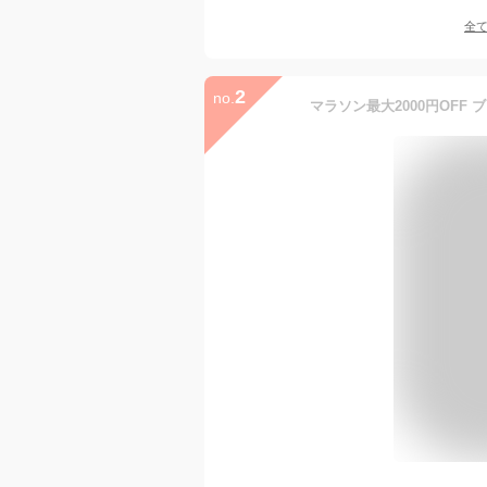
全
2
no.