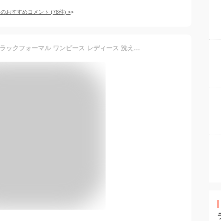
てのおすすめコメント
(
78
件)
>
マラソン最大2000円OFF ブラックフォーマル ワンピース レディース 洗える 喪服 礼服 ブラックフォーマル レースジャケット一体型 冠婚葬祭 法要 法事 3回忌 7回忌 卒業式 結婚式 授乳 前ファスナー 脱ぎ着しやすい 母親 ミセス 祖母 服装 30代 40代 50代 60代 70代