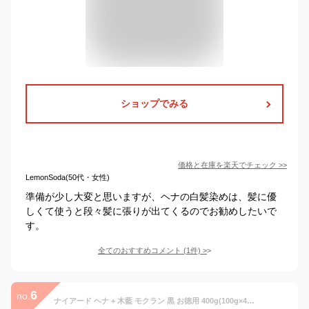
ショップでみる
価格と在庫を
楽天
でチェック
>>
LemonSoda(50代・女性)
準備が少し大変と思いますが、ヘナの白髪染めは、髪に優
しくて使うと段々髪に張りが出てくるのでお勧めしたいで
す。
全てのおすすめコメント
(
1
件)
>
6
no.
ナイアード ヘナ + 木藍 モクラン 黒 お徳用 400g(100g×4) + 洗うハイドロキノン石鹸 プラスソープHQミニ付き [ Naiad ヘアカラー hena ヘナカラー 白髪染め 市販 ペースト オーガニック ヘナパウダー カラートリートメント ]