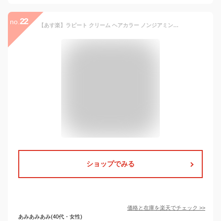
22
no.
【あす楽】ラピート クリーム ヘアカラー ノンジアミンタイプ 全4色 3ペアパック 1剤・2剤 各60g×3本 ｜セルフカラー レディース 全体染め 白髪 部分染め 頭皮 おしゃれ染め 女性用 専売 プロ用 医薬部外品 イリヤ 染毛料 白髪染め 市販 専門店 メンズ 暗め ヘアーカラー
ショップでみる
価格と在庫を
楽天
でチェック
>>
あみあみあみ(40代・女性)