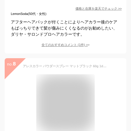
価格と在庫を
楽天
でチェック
>>
LemonSoda(50代・女性)
アフターヘアパックが付くことによりヘアカラー後のケア
もばっちりできて髪が傷みにくくなるのがお勧めしたい、
ダリヤ・サロンドプロヘアカラーです。
全てのおすすめコメント
(
1
件)
>
8
no.
アレスカラー パウダースプレー マットブラック 60g 1dayスプレー 1day ヘアカラー カラースプレー ハロウィン コスプレ 学園祭 文化祭 パーティー 結婚式 余興 忘年会 祭り ライブ LIVE 市販 手軽 撮影 卒業式 就活