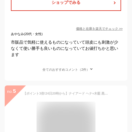
ショップでみる
価格と在庫を
楽天
でチェック
>>
あやなみ(20代・女性)
市販品で気軽に使えるものになっていて頭皮にも刺激が少
なくて使い勝手も良いものになっていてお値打ちかと思い
ます
全てのおすすめコメント（2件）
5
no.
【ポイント3倍!24日20時から】ナイアード ヘナ+木藍 黒茶系 400g / 【送料無料】 モクラン お徳用 美容室 サロン専売品 白髪染め 女性用 男性用 トリートメント ヘアカラー ヘアーカラー naiad ヘナカラー ヘナパウダー リニューアル ハリ コシ