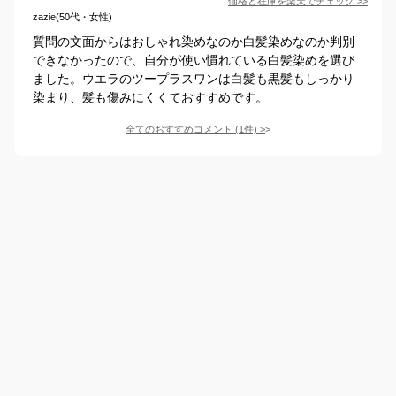
価格と在庫を
楽天
でチェック
>>
zazie(50代・女性)
質問の文面からはおしゃれ染めなのか白髪染めなのか判別
できなかったので、自分が使い慣れている白髪染めを選び
ました。ウエラのツープラスワンは白髪も黒髪もしっかり
染まり、髪も傷みにくくておすすめです。
全てのおすすめコメント
(
1
件)
>