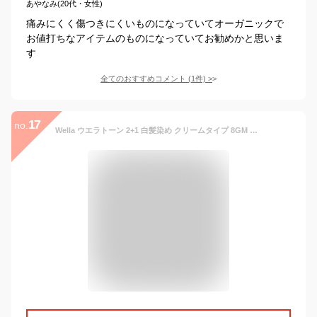
あやなみ(20代・女性)
痛みにくく傷つきにくいものになっていてオーガニックで
お値打ちなアイテムのものになっていてお勧めかと思いま
す
全てのおすすめコメント
(
1
件)
>
17
no.
Wella ウエラトーン 2+1 白髪染め クリームタイプ 8GM より明るいマットブラウン 鮮やかな髪色6週間続く 医薬部外品