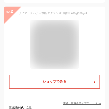
2
no.
ナイアード ヘナ + 木藍 モクラン 茶 お徳用 400g(100g×4) + 洗うハイドロキノン石鹸 プラスソープHQミニ付き [ Naiad ヘアカラー hena ヘナカラー 白髪染め 市販 ペースト オーガニック ヘナパウダー カラートリートメント ]
ショップでみる
価格と在庫を
楽天
でチェック
>>
五線譜(60代・女性)