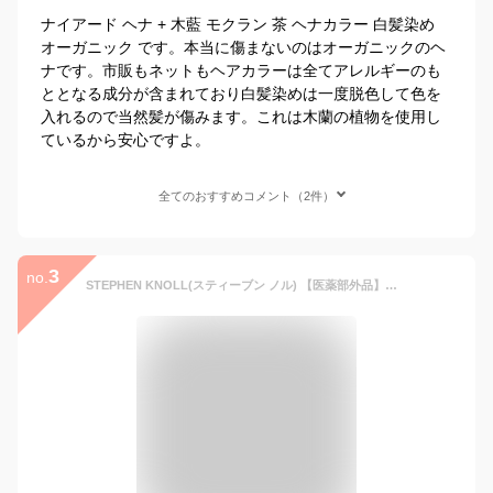
ナイアード ヘナ + 木藍 モクラン 茶 ヘナカラー 白髪染め
オーガニック です。本当に傷まないのはオーガニックのヘ
ナです。市販もネットもヘアカラーは全てアレルギーのも
ととなる成分が含まれており白髪染めは一度脱色して色を
入れるので当然髪が傷みます。これは木蘭の植物を使用し
ているから安心ですよ。
全てのおすすめコメント（2件）
3
no.
STEPHEN KNOLL(スティーブン ノル) 【医薬部外品】カラークチュール クリームヘアカラー 白髪染め 8BE ピュアベージュブラウン 1個 (x 1)