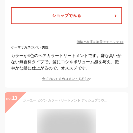
ショップでみる
価格と在庫を
楽天
でチェック
>>
ケーマサカズ(60代・男性)
カラーが4色のヘアカラートリートメントです。嫌な臭いが
ない無香料タイプで、髪にコシやボリューム感を与え、艷
やかな髪に仕上がるので、オススメです。
全てのおすすめコメント
(
1
件)
>
13
no.
ホーユー ビゲン カラートリートメント アッシュブラウン 180g | | ヘアカラー セルフカラー ホーユー ビゲン カラートリートメント 白髪染め カラーリング 市販 ホームカラーリング