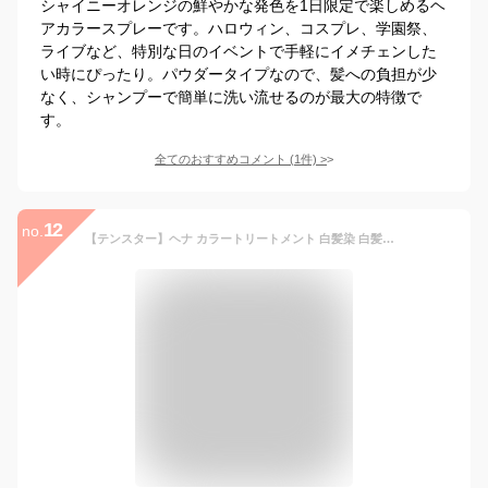
シャイニーオレンジの鮮やかな発色を1日限定で楽しめるヘ
アカラースプレーです。ハロウィン、コスプレ、学園祭、
ライブなど、特別な日のイベントで手軽にイメチェンした
い時にぴったり。パウダータイプなので、髪への負担が少
なく、シャンプーで簡単に洗い流せるのが最大の特徴で
す。
全てのおすすめコメント
(
1
件)
>
12
no.
【テンスター】ヘナ カラートリートメント 白髪染 白髪染め トリートメント ヘアカラー 市販 ノンジアミン 無香料 ブラウン ダークブラウン ソフト ブラック 白髪 カラートリートメント ヘアケア ハリ コシ 250g hena