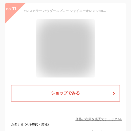
11
no.
アレスカラー パウダースプレー シャイニーオレンジ 60g ヘアカラー 1dayスプレー ヘアカラー カラースプレー ハロウィン コスプレ 学園祭 文化祭 パーティー 結婚式 忘年会 祭り ライブ LIVE パウダータイプ 市販 1日限定
ショップでみる
価格と在庫を
楽天
でチェック
>>
カタナまつり(40代・男性)