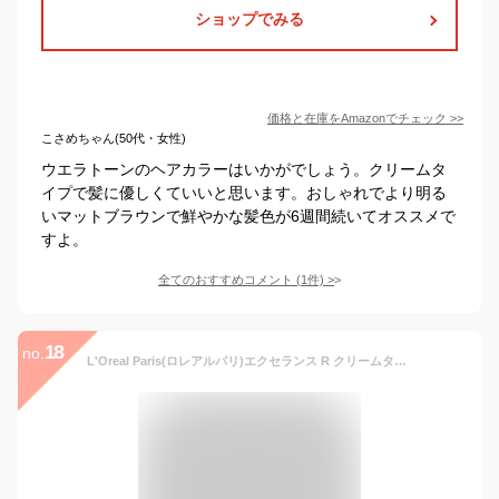
ショップでみる
価格と在庫を
Amazon
でチェック
>>
こさめちゃん(50代・女性)
ウエラトーンのヘアカラーはいかがでしょう。クリームタ
イプで髪に優しくていいと思います。おしゃれでより明る
いマットブラウンで鮮やかな髪色が6週間続いてオススメで
すよ。
全てのおすすめコメント
(
1
件)
>
18
no.
L'Oreal Paris(ロレアルパリ)エクセランス R クリームタイプ 白髪染め ヘアカラー 8NB より明るい自然な栗色 ナチュラルブラウン【医薬部外品】