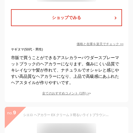
ショップでみる
価格と在庫を
楽天
でチェック
>>
ヤギヌマ(50代・男性)
市販で買うことができるアスレカラーパウダースプレーマ
ットブラックのヘアカラーになります。傷みにくい品質で
キレイなツヤ髪が作れて、ナチュラルでオシャレと感じや
すい高品質なヘアカラーになり、上品で高級感にあふれた
ヘアスタイルが作りやすいです。
全てのおすすめコメント
(
1
件)
>
9
no.
シエロ ヘアカラー EX クリーム 3 明るいライトブラウン(2箱セット)【シエロ(CIELO)】[白髪染め]