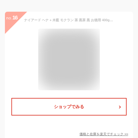
16
no.
ナイアード ヘナ + 木藍 モクラン 茶 黒茶 黒 お徳用 400g(100g×4) 2個セット [ Naiad ヘアカラー hena ヘナカラー 白髪染め 市販 ペースト オーガニック ヘナパウダー カラートリートメント ]
ショップでみる
価格と在庫を
楽天
でチェック
>>