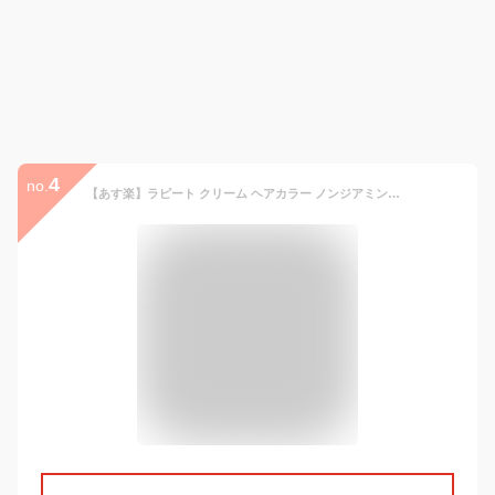
4
no.
【あす楽】ラピート クリーム ヘアカラー ノンジアミンタイプ 全4色 3ペアパック 1剤・2剤 各60g×3本 ｜セルフカラー レディース 全体染め 白髪 部分染め 頭皮 おしゃれ染め 女性用 専売 プロ用 医薬部外品 イリヤ 染毛料 白髪染め 市販 専門店 ヘアーカラー 送料無料