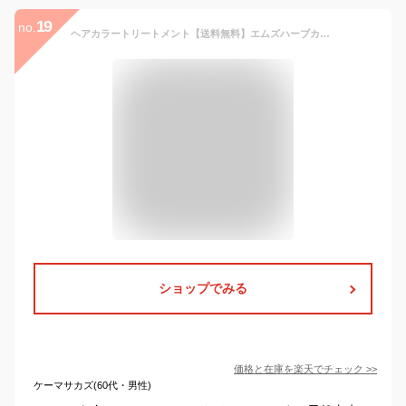
19
no.
ヘアカラートリートメント【送料無料】エムズハーブカラートリートメント彩-sai-500g×1本 白髪 生え際 黒く リタッチ 白髪染 髪染め 若白髪 髪染める 染める 毛染め 白髪かくし 市販 メンズ 低刺激 夏ヘアカラー レディース 男性 女性
ショップでみる
価格と在庫を
楽天
でチェック
>>
ケーマサカズ(60代・男性)