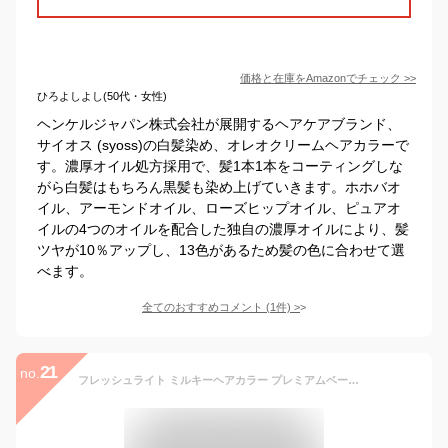
価格と在庫を
Amazon
でチェック
>>
ひろよしよし(50代・女性)
ヘンケルジャパン株式会社が展開するヘアケアブランド、
サイオス (syoss)の白髪染め、オレオクリームヘアカラーで
す。濃厚オイル処方採用で、髪1本1本をコーティングしな
がら白髪はもちろん黒髪も染め上げていきます。ホホバオ
イル、アーモンドオイル、ローズヒップオイル、ピュアオ
イルの4つのオイルを配合した独自の濃厚オイルにより、髪
ツヤが10％アップし、13色があるため髪の色に合わせて選
べます。
全てのおすすめコメント
(
1
件)
>
21
no.
フレッシュライト ミルキーヘアカラー プレミアムベージュ [医薬部外品] 1個 (x 1)