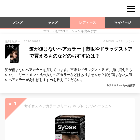
メンズ
キッズ
レディース
マイページ
本ページはプロモーションを含みます
最終更新日：2026/06/17
9242
View
27
コメント
決定
髪が傷まないヘアカラー｜市販やドラッグストア
で買えるものなどのおすすめは？
髪が傷まないヘアカラーを探しています。市販やドラッグストアで手頃に買えるも
のや、トリートメント成分入りヘアカラーなどはありませんか？髪が傷まない人気
のヘアカラーがあればおすすめを教えてください。
キテミヨ-kitemiyo-編集部
1
no.
サイオス ヘアカラー クリーム 3N プレミアムベージュ 50g+50g [医薬部外品] (おうちで手に入るサロン品質) 1個 (x 1)