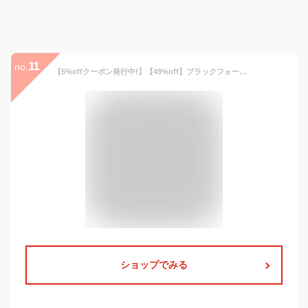
11
no.
【5%offクーポン発行中!】【49%off】ブラックフォーマル レディース 喪服 礼服 オールシーズン 前開き アンサンブル ロング丈 ブラック 7号〜25号 礼服 スーツ レディース 喪服 ロングサイズ ブラックフォーマル 洗える 大きいサイズ あす楽 【新商品】 m454-471
ショップでみる