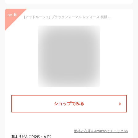
6
no.
[アッドルージュ] ブラックフォーマル レディース 喪服 前開き ワンピース ボウタイ 春 夏 秋 30代 40代 50代 60代 洗える 大きいサイズ 【m5380】 ロング丈 13号ABR
ショップでみる
価格と在庫を
Amazon
でチェック
>>
花よりだんご(40代・女性)