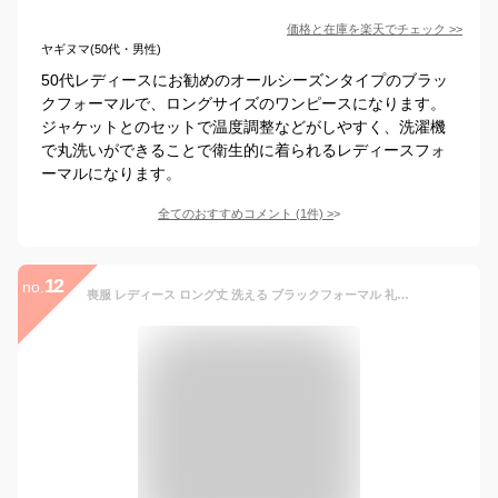
価格と在庫を
楽天
でチェック
>>
ヤギヌマ(50代・男性)
50代レディースにお勧めのオールシーズンタイプのブラッ
クフォーマルで、ロングサイズのワンピースになります。
ジャケットとのセットで温度調整などがしやすく、洗濯機
で丸洗いができることで衛生的に着られるレディースフォ
ーマルになります。
全てのおすすめコメント
(
1
件)
>
12
no.
喪服 レディース ロング丈 洗える ブラックフォーマル 礼服 前開き トールサイズ 大きいサイズ 喪主 親族 お葬式 通夜 法事 冠婚葬祭 初七日 四十九日 卒業式 小学校 中学校 高校 おしゃれ 30代/40代/50代/60代 即日発送