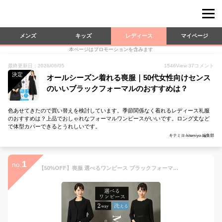
メンズ
キッズ
レディース
マイページ
本ページはプロモーションを含みます
最終更新日：2026/08/05
1546
View
37
コメント
決定
オールシーズン着れる喪服｜50代女性向けセンス
のいいブラックフォーマルのおすすめは？
色あせてきたので買い替えを検討しています。季節関係なく着れるレディース礼服
のおすすめは？上品でおしゃれなフォーマルワンピースがいいです。ロング丈など
で体型カバーできるとうれしいです。
キテミヨ-kitemiyo-編集部
1
no.
【50%OFF】喪服 選べるワンピース ブラックフォーマル 礼服 洗える レディース 通夜 お葬式 黒 スーツ 20代 30代 40代 50代 60代 サイズ豊富 葬儀 冠婚葬祭 家族葬 オールシーズン フォーマルスーツ 送料無料 3着試着チケット対象 MK-0108