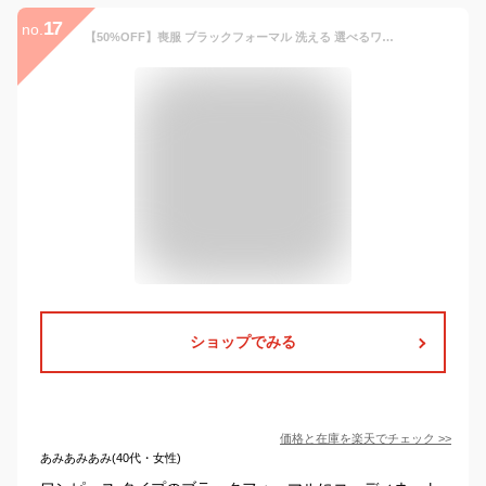
17
no.
【50%OFF】喪服 ブラックフォーマル 洗える 選べるワンピース ゆったり 礼服 レディース 法事 通夜 お葬式 黒 スーツ 20代 30代 40代 50代 60代 サイズ豊富 葬儀 女性 冠婚葬祭 家族葬 オールシーズン フォーマルスーツ 送料無料 3着試着チケット対象 MK-0108
ショップでみる
価格と在庫を
楽天
でチェック
>>
あみあみあみ(40代・女性)