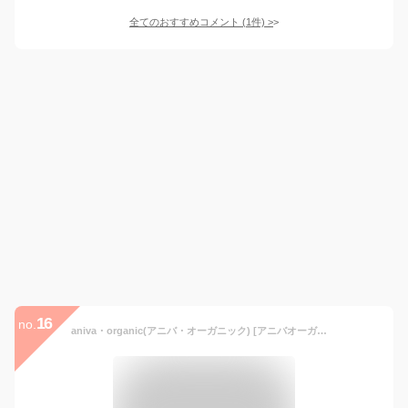
全てのおすすめコメント
(
1
件)
>
16
no.
aniva・organic(アニバ・オーガニック) [アニバオーガニック] [洗える喪服] [フォーマルスペシャリスト監修] 喪服 レディース 大きいサイズ 礼服 ブラックフォーマル 前開き 夏 オールシーズン 30代 40代 50代 ワンピース 13号 ALB014