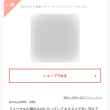
20
no.
【53%OFF】喪服 レディース ブラックフォーマル 大きいサイズ ロング丈 オールシーズン ワンピース単品 洗える 七五三 ママ スーツ 授乳服 フォーマルスーツ 冠婚葬祭 礼服 試着チケット対象
ショップでみる
価格と在庫を
楽天
でチェック
>>
あやなみ(20代・女性)
フォーマルな場のものになっていてオススメですし洗えて