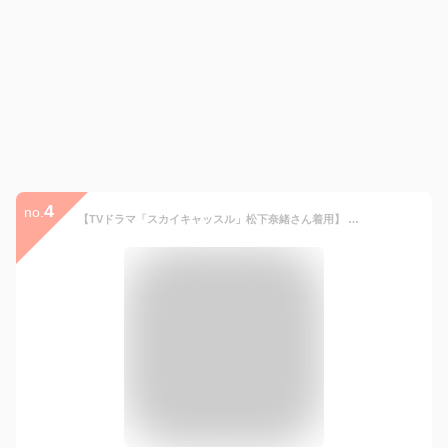
4
no.
【TVドラマ「スカイキャッスル」松下奈緒さん着用】 喪服 レディース ブラックフォーマル 正喪服 礼服 ロング丈 大きいサイズ 前開き 黒 スーツ フォーマル ブラウス スカート 入園式 卒園式 卒業式 30代 40代 50代 9号 11号 13号 15号 17号 19号 21号 NGR-2128 送料無料