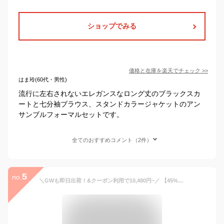
ショップでみる
価格と在庫を
楽天
でチェック
>>
はま玲(60代・男性)
流行に左右されないエレガンスなロング丈のブラックスカ
ートと七分袖ブラウス、スタンドカラージャケットのアン
サンブルフォーマルセットです。
全てのおすすめコメント（2件）
5
no.
＼GWも即日出荷！&クーポン利用で10,480円~／ 【45%OFF】 喪服 レディース セット 洗える ロング スーツ 2点セット ワンピーススーツ 冠婚葬祭 法事 礼服 通夜 お盆 20代 30代 40代 50代 ブラックフォーマル 大きいサイズ 小さいサイズ 試着チケット対象