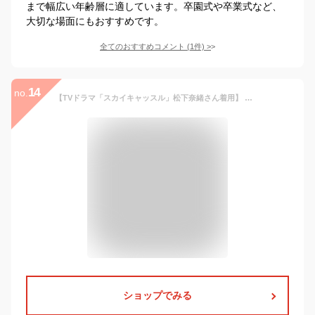
まで幅広い年齢層に適しています。卒園式や卒業式など、
大切な場面にもおすすめです。
全てのおすすめコメント
(
1
件)
>
14
no.
【TVドラマ「スカイキャッスル」松下奈緒さん着用】 喪服 レディース ブラックフォーマル 正喪服 礼服 ロング丈 大きいサイズ 前開き 黒 スーツ フォーマル ブラウス スカート 入園式 卒園式 卒業式 30代 40代 50代 9号 11号 13号 15号 17号 19号 21号 NGR-2128 送料無料
ショップでみる