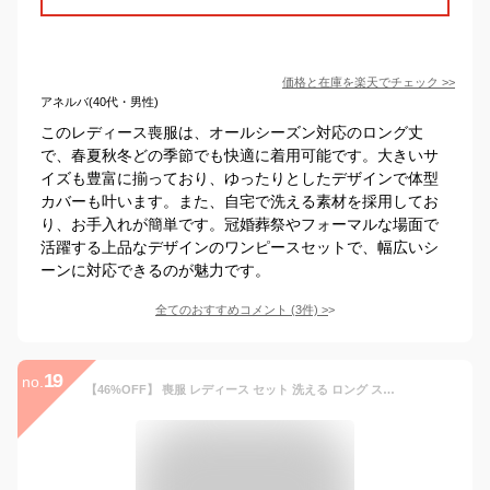
価格と在庫を
楽天
でチェック
>>
アネルバ(40代・男性)
このレディース喪服は、オールシーズン対応のロング丈
で、春夏秋冬どの季節でも快適に着用可能です。大きいサ
イズも豊富に揃っており、ゆったりとしたデザインで体型
カバーも叶います。また、自宅で洗える素材を採用してお
り、お手入れが簡単です。冠婚葬祭やフォーマルな場面で
活躍する上品なデザインのワンピースセットで、幅広いシ
ーンに対応できるのが魅力です。
全てのおすすめコメント
(
3
件)
>
19
no.
【46%OFF】 喪服 レディース セット 洗える ロング スーツ 2点セット ワンピーススーツ 冠婚葬祭 法事 礼服 ブラックフォーマル 葬式 大きいサイズ 小さいサイズ 20代 30代 40代 50代 春 夏 秋 冬 お盆 試着チケット対象 [i]