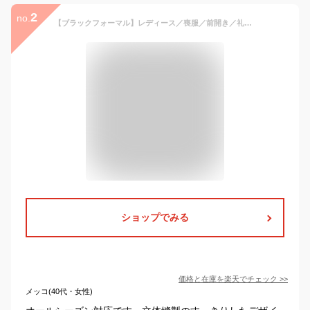
2
no.
【ブラックフォーマル】レディース／喪服／前開き／礼服／大きいサイズ（メアリーココ）／マダムココ（MADAMECOCO）
ショップでみる
価格と在庫を
楽天
でチェック
>>
メッコ(40代・女性)