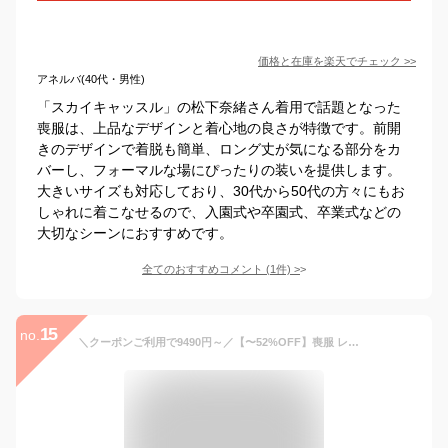
価格と在庫を
楽天
でチェック
>>
アネルバ(40代・男性)
「スカイキャッスル」の松下奈緒さん着用で話題となった
喪服は、上品なデザインと着心地の良さが特徴です。前開
きのデザインで着脱も簡単、ロング丈が気になる部分をカ
バーし、フォーマルな場にぴったりの装いを提供します。
大きいサイズも対応しており、30代から50代の方々にもお
しゃれに着こなせるので、入園式や卒園式、卒業式などの
大切なシーンにおすすめです。
全てのおすすめコメント
(
1
件)
>
15
no.
＼クーポンご利用で9490円～／【〜52%OFF】喪服 レディース ブラックフォーマル 大きいサイズ ロング丈 春 夏 秋 冬 オールシーズン セット 選べる 洗える フォーマルスーツ 冠婚葬祭 ワンピース ゆったり 体型カバー 礼服 試着チケット対象