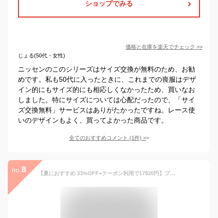
ショップでみる
価格と在庫を
楽天
でチェック
>>
じょる(50代・女性)
ニッセンのこのシリーズはサイズ交換が無料のため、お勧
めです。私も50代に入ったときに、これまでの喪服はデザ
イン的にもサイズ的にも相応しくなかったため、買いなお
しました。特にサイズについては心配だったので、「サイ
ズ交換無料」サービスはありがたかったですね。レース使
いのデザインもよく、買ってよかった商品です。
全てのおすすめコメント
(
1
件)
>
8
no.
【夏におすすめ 33%OFF+クーポン利用で17820円】ブラックフォーマル 喪服 レディース 50代 夏用 ワンピーススーツ 前開き 洗える ロング丈 2点セット オシャレ 冠婚葬祭 法事 礼服 葬式 お葬式 親族 初七日 卒業式 小学校 おしゃれ 30代 40代 60代 授乳 膝下 ひざ下