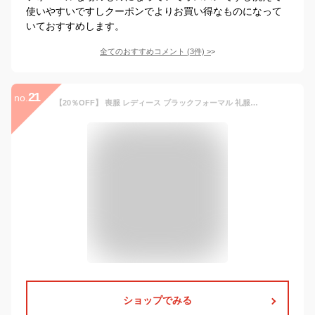
使いやすいですしクーポンでよりお買い得なものになって
いておすすめします。
全てのおすすめコメント
(
3
件)
>
21
no.
【20％OFF】 喪服 レディース ブラックフォーマル 礼服 50代 大きいサイズ ゆったり ロング丈 夏用 ワンピース スーツ オールシーズン 洗える 前開き 法事 アンサンブル 葬式 20代 30代 40代 60代 冠婚葬祭 入学式 卒業式 入園式 卒園式 おしゃれ 上品 清涼生地
ショップでみる