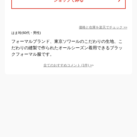
価格と在庫を
楽天
でチェック
>>
はま玲(60代・男性)
フォーマルブランド、東京ソワールのこだわりの生地、こ
だわりの縫製で作られたオールシーズン着用できるブラッ
クフォーマル服です。
全てのおすすめコメント
(
1
件)
>