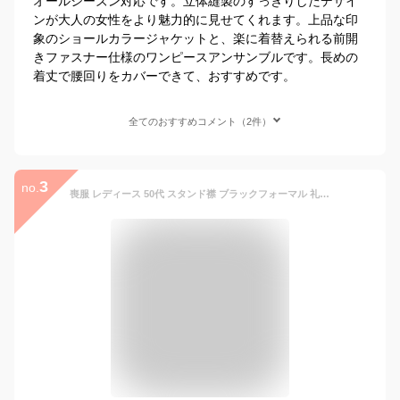
オールシーズン対応です。立体縫製のすっきりしたデザイ
ンが大人の女性をより魅力的に見せてくれます。上品な印
象のショールカラージャケットと、楽に着替えられる前開
きファスナー仕様のワンピースアンサンブルです。長めの
着丈で腰回りをカバーできて、おすすめです。
全てのおすすめコメント（2件）
3
no.
喪服 レディース 50代 スタンド襟 ブラックフォーマル 礼服 ワンピース 前開きファスナー 40代 60代 大きいサイズ オールシーズン グログラン ジャケット フリルスタンド 制菌 法要 冠婚葬祭 通夜 弔辞 葬式 2点セット 7号 9号 11号 13号 15号 17号