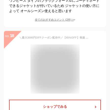
ワンピース タイプのブラックフォーマルにコーディネート
できるジャケットが付いているため ジャケットの使い方に
よって オールシーズン使えると思います
全てのおすすめコメント
(
2
件)
>
18
no.
＼最大3000円OFFクーポン配布中／【45%OFF】喪服 レディース ブラックフォーマル 大きいサイズ ロング丈 春 夏 秋 冬 オールシーズン セット 選べる 洗える フォーマル 冠婚葬祭 ワンピース ゆったり 体型カバー 礼服 試着チケット対象
ショップでみる