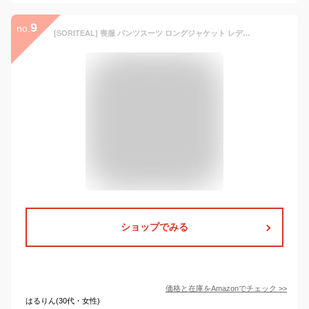
9
no.
[SORITEAL] 喪服 パンツスーツ ロングジャケット レディース ブラックフォーマル 冠婚葬祭 礼服 葬式 法事 30代 40代 50代 2点セット セットアップ ブラック 9号 110723507
ショップでみる
価格と在庫を
Amazon
でチェック
>>
はるりん(30代・女性)