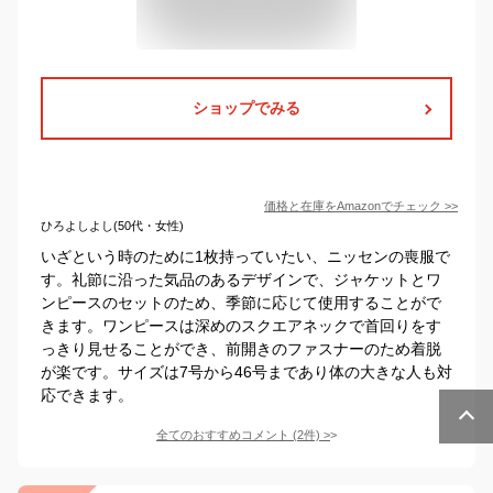
ショップでみる
価格と在庫を
Amazon
でチェック
>>
ひろよしよし(50代・女性)
いざという時のために1枚持っていたい、ニッセンの喪服で
す。礼節に沿った気品のあるデザインで、ジャケットとワ
ンピースのセットのため、季節に応じて使用することがで
きます。ワンピースは深めのスクエアネックで首回りをす
っきり見せることができ、前開きのファスナーのため着脱
が楽です。サイズは7号から46号まであり体の大きな人も対
応できます。
全てのおすすめコメント
(
2
件)
>