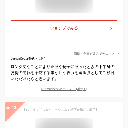
ショップでみる
価格と在庫を
楽天
でチェック
>>
LemonSoda(50代・女性)
ロング丈なことにより正座や椅子に座ったときの下半身の
姿勢の崩れを予防する事が叶う喪服を選択肢としてご検討
いただけたらと思います。
全てのおすすめコメント
(
3
件)
>
13
no.
【TVドラマ「スカイキャッスル」松下奈緒さん着用】 喪服 レディース ブラックフォーマル 正喪服 礼服 ロング丈 大きいサイズ 前開き 黒 スーツ フォーマル ブラウス スカート 入園式 卒園式 卒業式 30代 40代 50代 9号 11号 13号 15号 17号 19号 21号 NGR-2128 送料無料