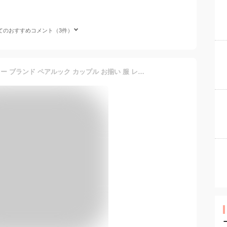
てのおすすめコメント（3件）
ペアルック パーカー アウター ブランド ペアルック カップル お揃い 服 レディース おしゃれ 春 カップル ペアルックトレーナー 大きいサイズ リンクコーデ ペアルック 冬 カップル カップル お揃い プレゼント コーデ メンズ ブランド かわいい 秋 カップル ペアルック