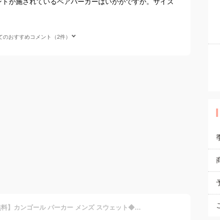
ントが施されているペアパーカーはいかがですか。サイズ
てのおすすめコメント（2件）
【在庫一掃SALE】【送料無料】カンゴール パーカー メンズ スウェット◆KANGOL ワンポイント 刺繍 プルオーバーパーカー◆ブランド フーディ おしゃれ プルパーカー トレーナー フード オーバーサイズ ビッグシルエット ゆったり トップス 服 春服 黒 白 20代 30代 40代