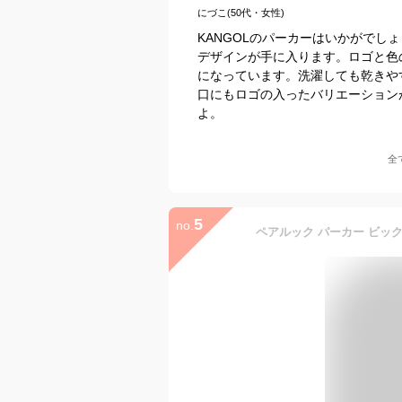
にづこ(50代・女性)
KANGOLのパーカーはいかがで
デザインが手に入ります。ロゴと色の
になっています。洗濯しても乾きや
口にもロゴの入ったバリエーション
よ。
全
5
no.