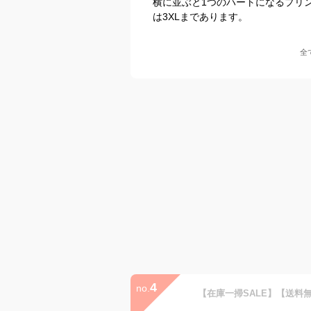
横に並ぶと1つのハートになるプリ
は3XLまであります。
全
4
no.