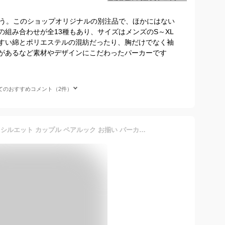
しょう。このショップオリジナルの別注品で、ほかにはない
組み合わせが全13種もあり、サイズはメンズのS～XL
すい綿とポリエステルの混紡だったり、胸だけでなく袖
があるなど素材やデザインにこだわったパーカーです
てのおすすめコメント（2件）
ペアルック パーカー ビックシルエット カップル ペアルック お揃い パーカー メンズ クリスマス プレゼント ペア カップル ペアルック ブランド パーカー コーデ ブランド オーバーサイズ パーカー ロンt トレーナー クリスマス プレゼント 裏起毛有り 裏起毛無し