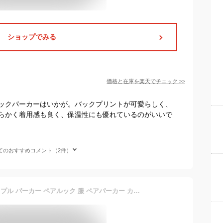
ショップでみる
価格と在庫を
楽天
でチェック
>>
ックパーカーはいかが。バックプリントが可愛らしく、
らかく着用感も良く、保温性にも優れているのがいいで
てのおすすめコメント（2件）
ジュタオピン おそろい カップル パーカー ペアルック 服 ペアパーカー カップル 1着冬 ペアルックトレーナー カップル トレーナー かわいい カップル服 ペアルック お揃い 冬服 メンズ パーカー ペアルックパーカー レディース 冬コーデ 服お揃い 春 カップルお揃いパーカー スウェット お揃い パーカー 可愛い 韓国 ペアルックカップル mka1965-BK-JR-G-S