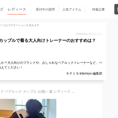
ズ
レディース
受付中の質問
人気アイテム
特集記事
ージはプロモーションを含みます
2590
View
31
コメント
カップルで着る大人向けトレーナーのおすすめは？
んか？大人向けのブランドや、おしゃれなペアルックトレーナーなど、ペ
教えてください！
キテミヨ-kitemiyo-編集部
ペアルック パーカー ブランド ペアルック カップル お揃い 服 レディース おしゃれ 春 トレーナー 韓国 大きいサイズ リンクコーデ ペアルック 冬 カップル カップル お揃い プレゼント コーデ メンズ ブランド かわいい 秋 カップル ペアルック 裏起毛なし 人気 裏起毛あり