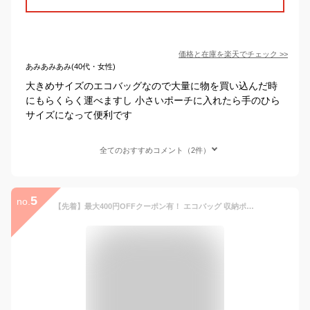
価格と在庫を
楽天
でチェック
>>
あみあみあみ(40代・女性)
大きめサイズのエコバッグなので大量に物を買い込んだ時
にもらくらく運べますし 小さいポーチに入れたら手のひら
サイズになって便利です
全てのおすすめコメント（2件）
5
no.
【先着】最大400円OFFクーポン有！ エコバッグ 収納ポーチ付き 折り畳み式 ハローキティ （ レジバッグ ショッピングバッグ エコバック 折りたたみ コンパクト ECOバッグ 買い物バッグ マイバッグ 買い物かばん 買い物袋 キティちゃん キャラクター サンリオ ）