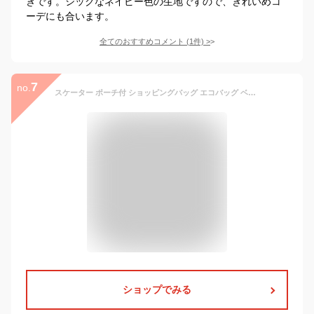
きです。シックなネイビー色の生地ですので、きれいめコ
ーデにも合います。
全てのおすすめコメント
(
1
件)
>
7
no.
スケーター ポーチ付 ショッピングバッグ エコバッグ ベーカリー クロワッサン 横420×縦320×マチ180mm KBS42P
ショップでみる