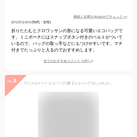
価格と在庫を
Amazon
でチェック
>>
のりのりのり(50代・女性)
折りたたむとクロワッサンの形になる可愛いエコバッグで
す。ミニポーチにはスナップボタン付きのベルトがついて
いるので、バッグの取っ手などにもつけやすいです。マチ
付きでたっぷりと入るのでおすすめします。
全てのおすすめコメント
(
1
件)
>
8
no.
アニマルメリー エコバッグ1個【エコバッグ おしゃれ かわいい エコバッグ 折りたたみ コンパクト ミニ サイズ ポーチ付き エコバッグ コンビニサイズ エコバッグ 粗品 景品 ノベルティ 販促品 記念品 プレゼント エコロジー エコグッズ プチギフト 500円】【あす楽対応】