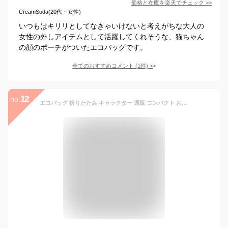
価格と在庫を
楽天
でチェック
>>
CreamSoda(20代・女性)
いつもはキリリとしてなきゃいけないと考えがちな大人の
女性の外しアイテムとして活躍してくれそうな、猫ちゃん
の顔のポーチがついたエコバッグです。
全てのおすすめコメント
(
1
件)
>
12
no.
エコバッグ 折りたたみ キャラクター 通販 コンパクト おしゃれ かわいい ダイカットポーチ付き ディズニー トイストーリー アナと雪の女王 ミッキーマウス くまのプーさん チップ＆デール トートバッグ 保育園 幼