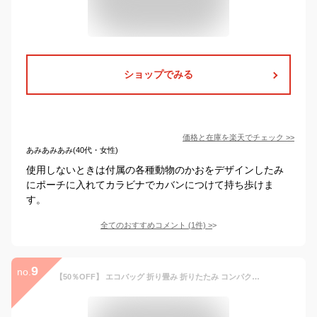
ショップでみる
価格と在庫を
楽天
でチェック
>>
あみあみあみ(40代・女性)
使用しないときは付属の各種動物のかおをデザインしたみ
にポーチに入れてカラビナでカバンにつけて持ち歩けま
す。
全てのおすすめコメント
(
1
件)
>
9
no.
【50％OFF】 エコバッグ 折り畳み 折りたたみ コンパクト 肩掛け 肩かけ ネコ 猫 ねこ 買い物バッグ 軽量 シンプル ポーチ付き かわいい にゃふにゃふ エコバック 誕生日 プレゼント ギフト対応 ラッピング あす楽 プチギフト ss sale セール スーパーセール価格 半額