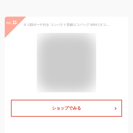
11
no.
ネコ顔ポーチ付き コンパクト収納エコバッグ 6804 [ネコ人間 nekoningen ねこにんげん] 軽量 ポリエステル 撥水 マルシェバッグ [変更キャンセル不可]
ショップでみる