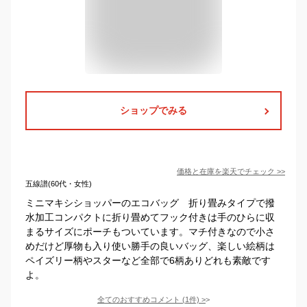
ショップでみる
価格と在庫を
楽天
でチェック
>>
五線譜(60代・女性)
ミニマキシショッパーのエコバッグ 折り畳みタイプで撥
水加工コンパクトに折り畳めてフック付きは手のひらに収
まるサイズにポーチもついています。マチ付きなので小さ
めだけど厚物も入り使い勝手の良いバッグ、楽しい絵柄は
ペイズリー柄やスターなど全部で6柄ありどれも素敵です
よ。
全てのおすすめコメント
(
1
件)
>