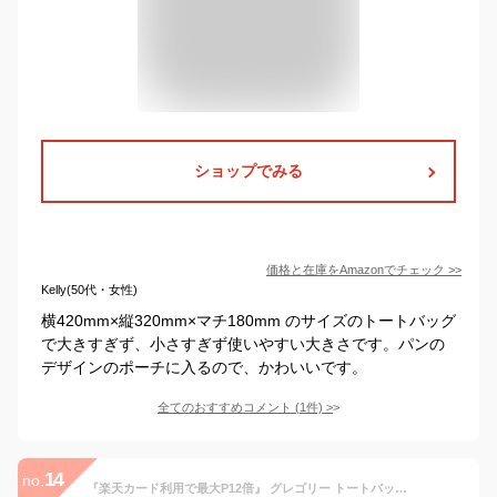
ショップでみる
価格と在庫を
Amazon
でチェック
>>
Kelly(50代・女性)
横420mm×縦320mm×マチ180mm のサイズのトートバッグ
で大きすぎず、小さすぎず使いやすい大きさです。パンの
デザインのポーチに入るので、かわいいです。
全てのおすすめコメント
(
1
件)
>
14
no.
『楽天カード利用で最大P12倍』 グレゴリー トートバッグ ハンドバッグ エコバッグ GREGORY アクセサリーズ ACCESSORIES 買い物袋 ポーチ付き マイバッグ イージーショッパー ネコポス不可 メンズ レディース キッズ あす楽 プレゼント ギフト ラッピング無料 『oz』