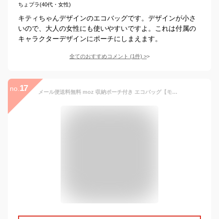
ちょプラ(40代・女性)
キティちゃんデザインのエコバッグです。デザインが小さ
いので、大人の女性にも使いやすいですよ。これは付属の
キャラクターデザインにポーチにしまえます。
全てのおすすめコメント
(
1
件)
>
17
no.
メール便送料無料 moz 収納ポーチ付き エコバッグ【モズ エルク ダイカット カラビナ リフレクター 反射 エコバック 折りたたみ レジカゴ ナイロン トートバッグ サブバッグ かわいい 鞄 カバン おしゃれ プレゼント 北欧 北欧雑貨 FARG＆FORM】クリスマス