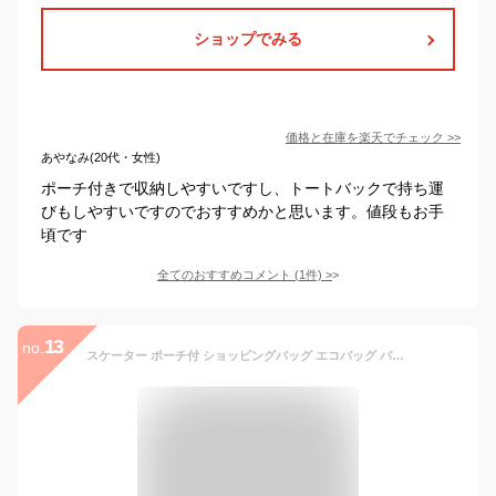
ショップでみる
価格と在庫を
楽天
でチェック
>>
あやなみ(20代・女性)
ポーチ付きで収納しやすいですし、トートバックで持ち運
びもしやすいですのでおすすめかと思います。値段もお手
頃です
全てのおすすめコメント
(
1
件)
>
13
no.
スケーター ポーチ付 ショッピングバッグ エコバッグ バタール 横420×縦320×マチ180mm KBS42P