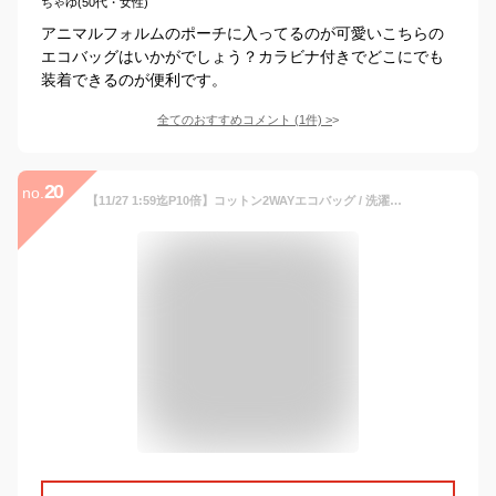
ちゃゆ(50代・女性)
アニマルフォルムのポーチに入ってるのが可愛いこちらの
エコバッグはいかがでしょう？カラビナ付きでどこにでも
装着できるのが便利です。
全てのおすすめコメント
(
1
件)
>
20
no.
【11/27 1:59迄P10倍】コットン2WAYエコバッグ / 洗濯できる綿生地の大きめトートバッグ リュックサックにも 320D7671 やわらか 軽量 ポーチ付き レディース ナチュラル 大人カジュアル 秋 冬 初秋 ◆ Diu デュウ ディウ pt-o