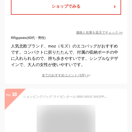
ショップでみる
価格と在庫を
楽天
でチェック
>>
RRgypsies(60代・男性)
人気北欧ブランド、moz（モズ）のエコバッグがおすすめ
です。コンパクトに折りたたんで、付属の収納ポーチの中
に入れられるので、持ち歩きやすいです。シンプルなデザ
インで、大人の女性が使いやすいです。
全てのおすすめコメント
(
1
件)
>
18
no.
ショッピングバッグ ライゼンタール MINI MAXI SHOPPER （ reisenthel エコバッグ ミニマキシショッパー マイバッグ 折りたたみ マチ付き 撥水加工 お買い物バッグ コンパクト 収納ポーチ付き フック付き 折り畳み ）