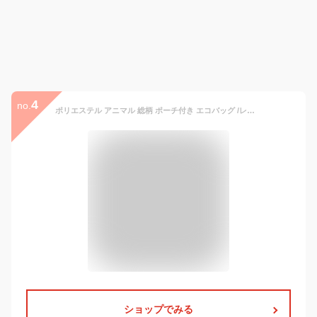
4
no.
ポリエステル アニマル 総柄 ポーチ付き エコバッグ /レディース 女性 トートバッグ 折りたたみ 折り畳み パッカブル ポケッタブル コンパクト ショッピングバッグ 買い物バッグ マイバッグ 大容量 A4 かわいい 可愛い おしゃれ オシャレ 軽量 軽い 洗える 洗濯 ナイロン p
ショップでみる