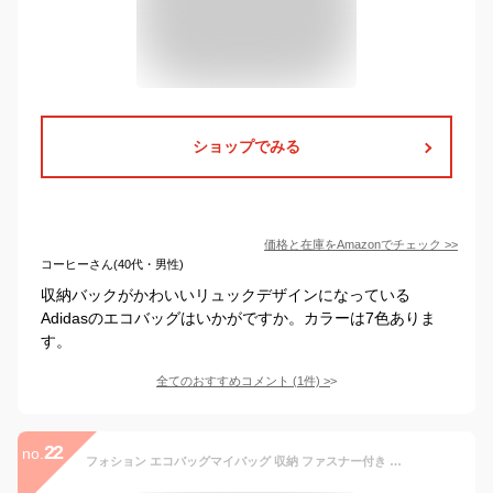
ショップでみる
価格と在庫を
Amazon
でチェック
>>
コーヒーさん(40代・男性)
収納バックがかわいいリュックデザインになっている
Adidasのエコバッグはいかがですか。カラーは7色ありま
す。
全てのおすすめコメント
(
1
件)
>
22
no.
フォション エコバッグマイバッグ 収納 ファスナー付き 折りたたみ可能ワイン ブラック ブラウンネイビー バイオレット