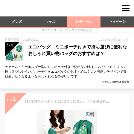
メンズ
キッズ
レディース
マイページ
本ページはプロモーションを含みます
最終更新日：2025/03/11
1021
View
34
コメント
決定
エコバッグ｜ミニポーチ付きで持ち運びに便利な
おしゃれ買い物バッグのおすすめは？
チャーム・キーホルダー型のミニポーチ付きで使わない時はコンパクトにしまって
持ち運びしやすい、ポーチ付きエコバッグのおすすめは？大人可愛いデザインで毎
日使いたくなるようなおしゃれなものがいいです！
キテミヨ-kitemiyo-編集部
1
no.
【10％OFFクーポン!2点20％/3点30％も】メール便送料無料 アヴェンチュラ エコバッグ 折りたたみ コンパクト レディース 女子 ポーチ付き ファスナー 大きめ サイズ 収納セット カラビナ付き キーホルダー コンパクト薄手 軽量 コンビニ用 レジ袋 コンビニサイズ 可愛い