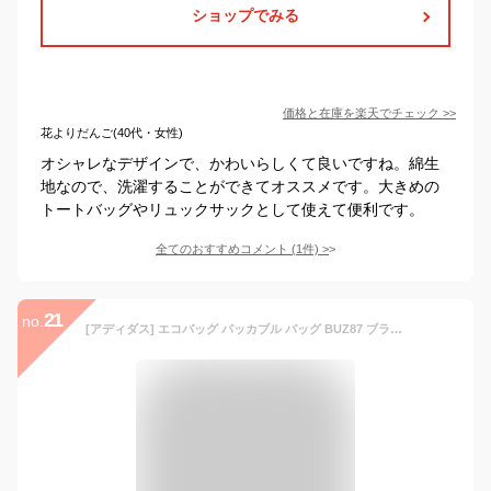
ショップでみる
価格と在庫を
楽天
でチェック
>>
花よりだんご(40代・女性)
オシャレなデザインで、かわいらしくて良いですね。綿生
地なので、洗濯することができてオススメです。大きめの
トートバッグやリュックサックとして使えて便利です。
全てのおすすめコメント
(
1
件)
>
21
no.
[アディダス] エコバッグ パッカブル バッグ BUZ87 ブラック/ブラック(IB0294)