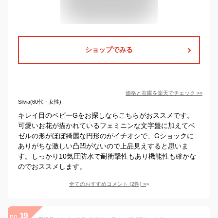
ショップでみる
価格と在庫を
楽天
でチェック
>>
Silvia(60代・女性)
キレイ目のベビーGをお探しならこちらがおススメです。
可愛いお花が描かれているフェミニンな文字盤に加えてベ
ゼルの形がほぼ綺麗な円形のがイチオシで、Gショックに
ありがちな激しい凸凹がないので上品見えすると思いま
す。しっかり10気圧防水で耐衝撃性もあり機能性も確かな
のでおススメします。
全てのおすすめコメント
(
2
件)
>
19
no.