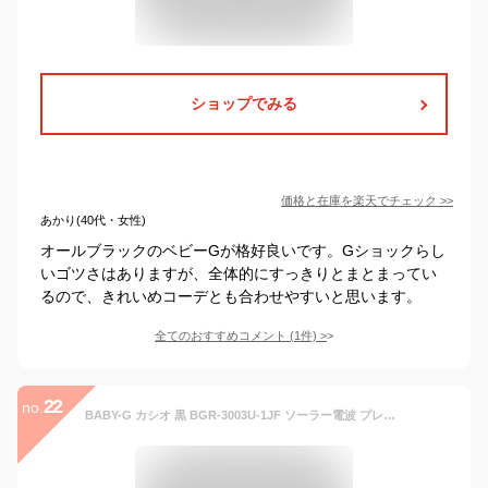
ショップでみる
価格と在庫を
楽天
でチェック
>>
あかり(40代・女性)
オールブラックのベビーGが格好良いです。Gショックらし
いゴツさはありますが、全体的にすっきりとまとまってい
るので、きれいめコーデとも合わせやすいと思います。
全てのおすすめコメント
(
1
件)
>
22
no.
BABY-G カシオ 黒 BGR-3003U-1JF ソーラー電波 プレゼント 腕時計 ギフト ラッピング無料 baby-g メッセージカード手書きします あす楽対応