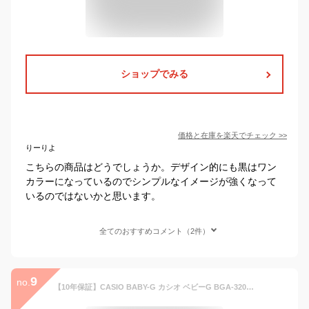
ショップでみる
価格と在庫を
楽天
でチェック
>>
りーりよ
こちらの商品はどうでしょうか。デザイン的にも黒はワン
カラーになっているのでシンプルなイメージが強くなって
いるのではないかと思います。
全てのおすすめコメント（2件）
9
no.
【10年保証】CASIO BABY-G カシオ ベビーG BGA-320-1A 腕時計 時計 ブランド レディース キッズ 子供 女の子 アナデジ 日付 カレンダー 防水 ブラック 黒 ピンクゴールド かわいい 送料無料