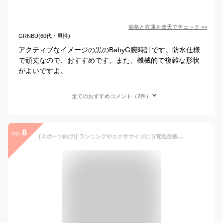
価格と在庫を
楽天
でチェック
>>
GRNBU(60代・男性)
アクティブなイメージの黒のBabyG腕時計です。防水仕様
で頑丈なので、おすすめです。また、機械的で複雑な形状
がよいですよ。
全てのおすすめコメント（2件）
8
no.
[スポーツ向け][ ランニングやエクササイズに ](電池交換不要) CASIO 腕時計 カシオ 時計 ジーミズ BABYG GMS レディース おしゃれ 防水 女性 向け MSG-W200G [ 夏 頑丈ベビーG ピンクゴールド 黒 白 ソーラー電波 デジタル ] 新生活 プレゼント ギフト クリスマス 2024 旅行