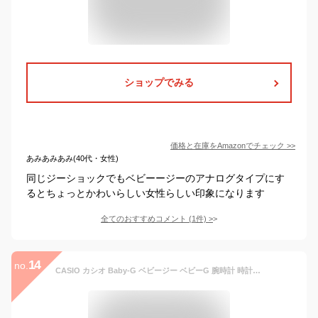
ショップでみる
価格と在庫を
Amazon
でチェック
>>
あみあみあみ(40代・女性)
同じジーショックでもベビーージーのアナログタイプにす
るとちょっとかわいらしい女性らしい印象になります
全てのおすすめコメント
(
1
件)
>
14
no.
CASIO カシオ Baby-G ベビージー ベビーG 腕時計 時計 レディース アナログ デジタル アナデジ ベーシックモデル 防水 カジュアル アウトドア スポーツ グリーン 緑 ブラック 黒 BGA-230S-3Aプレゼント ギフト 1年保証 送料無料