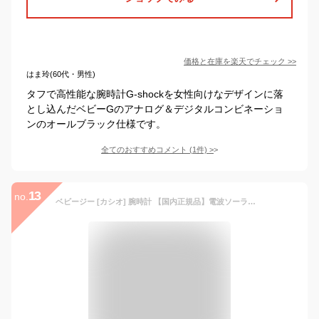
価格と在庫を
楽天
でチェック
>>
はま玲(60代・男性)
タフで高性能な腕時計G-shockを女性向けなデザインに落
とし込んだベビーGのアナログ＆デジタルコンビネーショ
ンのオールブラック仕様です。
全てのおすすめコメント
(
1
件)
>
13
no.
ベビージー [カシオ] 腕時計 【国内正規品】電波ソーラー BGA-2900AF-1AJF ブラック