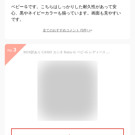
ベビーＧです。こちらはしっかりした耐久性があって安
心、黒やネイビーカラーも揃っています。画面も見やすい
です。
全てのおすすめコメント
(
5
件)
>
3
no.
BOX訳あり CASIO カシオ Baby-G ベビ−G レディース Safari Accent Colors 反転液晶 腕時計 時計 ウレタン 防水 黒 ブラック ピンクゴールド アナデジ アナログ デジタル BGA-230SA-1A 海外モデル