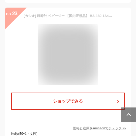
23
no.
[カシオ] 腕時計 ベビージー 【国内正規品】 BA-130-1A4JF レディース ブラック
ショップでみる
価格と在庫を
Amazon
でチェック
>>
Kelly(50代・女性)