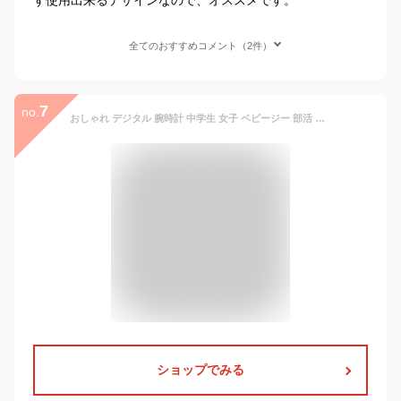
全てのおすすめコメント（2件）
7
no.
おしゃれ デジタル 腕時計 中学生 女子 ベビージー 部活 陸上競技 防水 頑丈 学校 女性向け 見やすい 日付けカレンダー BabyG 腕時計 レディース 防水 スポーツ CASIO カシオ 時計 ベイビーG BABY-G 黒 白 [ アナデジ ベビーG ] 新生活 プレゼント クリスマス 2024 旅行
ショップでみる