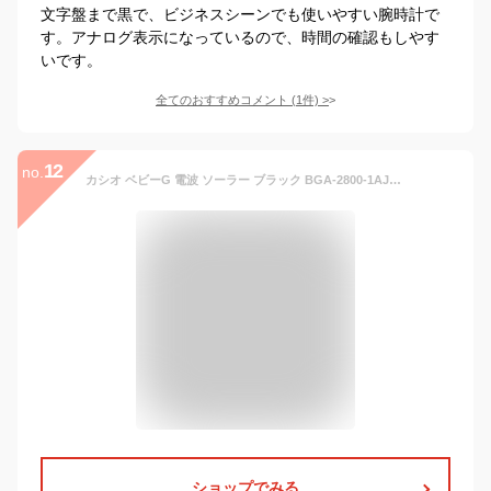
文字盤まで黒で、ビジネスシーンでも使いやすい腕時計で
す。アナログ表示になっているので、時間の確認もしやす
いです。
全てのおすすめコメント
(
1
件)
>
12
no.
カシオ ベビーG 電波 ソーラー ブラック BGA-2800-1AJF CASIO BABY-G アナログ＆デジタル コンビネーション ラウンド 黒 レディス レディース 腕時計 （BGA28001AJF）【あす楽】
ショップでみる