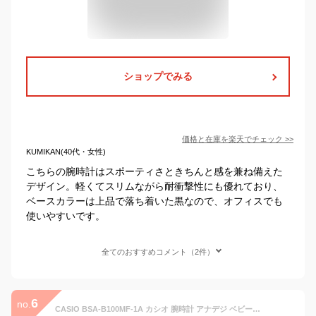
ショップでみる
価格と在庫を
楽天
でチェック
>>
KUMIKAN(40代・女性)
こちらの腕時計はスポーティさときちんと感を兼ね備えた
デザイン。軽くてスリムながら耐衝撃性にも優れており、
ベースカラーは上品で落ち着いた黒なので、オフィスでも
使いやすいです。
全てのおすすめコメント（2件）
6
no.
CASIO BSA-B100MF-1A カシオ 腕時計 アナデジ ベビーG BABY-G レディース ブラック ピンクゴールド カジュアル