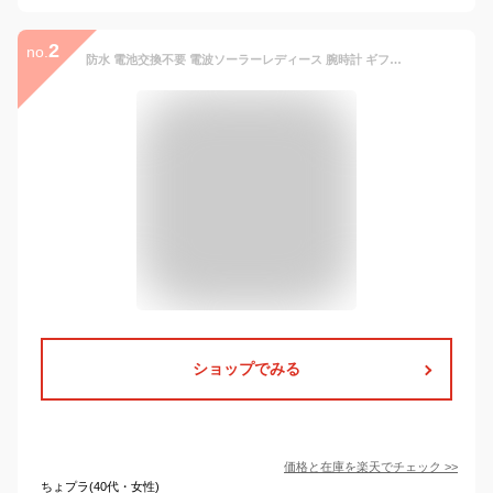
2
no.
防水 電池交換不要 電波ソーラーレディース 腕時計 ギフト プレゼント 祝い g-shock ベビーg CASIO BGA-2800-select 21,0 黒 ネイビー/ベージュ 白 gショック女子 人気 アースカラー くすみカラー SMOKY Pastel Colors
ショップでみる
価格と在庫を
楽天
でチェック
>>
ちょプラ(40代・女性)