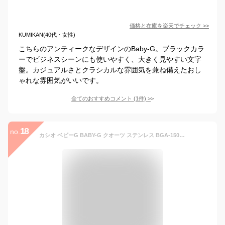
価格と在庫を
楽天
でチェック
>>
KUMIKAN(40代・女性)
こちらのアンティークなデザインのBaby-G。ブラックカラ
ーでビジネスシーンにも使いやすく、大きく見やすい文字
盤。カジュアルさとクラシカルな雰囲気を兼ね備えたおし
ゃれな雰囲気がいいです。
全てのおすすめコメント
(
1
件)
>
18
no.
カシオ ベビーG BABY-G クオーツ ステンレス BGA-150FL-1AJF レディース BGA150FL1AJF【あす楽】