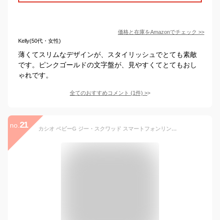
価格と在庫を
Amazon
でチェック
>>
Kelly(50代・女性)
薄くてスリムなデザインが、スタイリッシュでとても素敵
です。ピンクゴールドの文字盤が、見やすくてとてもおし
ゃれです。
全てのおすすめコメント
(
1
件)
>
21
no.
カシオ ベビーG ジー・スクワッド スマートフォンリンク ブラック BSA-B100-1AJF CASIO BABY-G G-SQUAD Bluetooth搭載 デジタル＆アナログ コンビネーション ラウンド 黒 レディース レディス 腕時計 （BSAB1001AJF）【CA-M3】【あす楽】