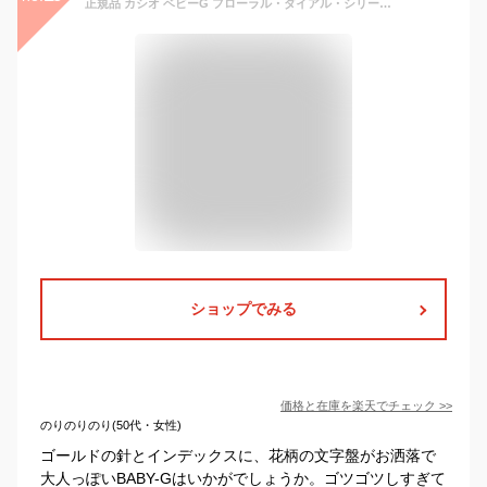
正規品 カシオ ベビーG フローラル・ダイアル・シリーズ ブラック BGA-150FL-1AJF CASIO BABY-G Floral Dial Series デジアナデジタル＆アナログ コンビネーション ラウンド 黒 レディース レディス 腕時計 （BGA150FL1AJF） 【あす楽】
ショップでみる
価格と在庫を
楽天
でチェック
>>
のりのりのり(50代・女性)
ゴールドの針とインデックスに、花柄の文字盤がお洒落で
大人っぽいBABY-Gはいかがでしょうか。ゴツゴツしすぎて