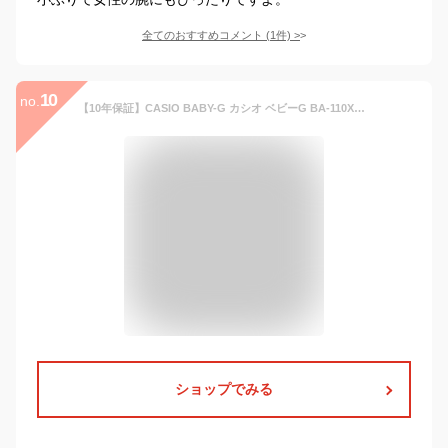
全てのおすすめコメント
(
1
件)
>
10
no.
【10年保証】CASIO BABY-G カシオ ベビーG BA-110XBC-1A 腕時計 時計 ブランド レディース キッズ 子供 女の子 アナデジ 日付 カレンダー 防水 ブラック 黒 オールブラック ギフト プレゼント
ショップでみる