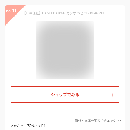
11
no.
【10年保証】CASIO BABY-G カシオ ベビーG BGA-290-1A 腕時計 時計 ブランド レディース キッズ 子供 女の子 アナデジ 日付 カレンダー 防水 ブラック 黒 ピンクゴールド ギフト プレゼント
ショップでみる
価格と在庫を
楽天
でチェック
>>
さかなっこ(50代・女性)