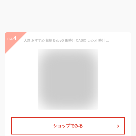
4
no.
人気 おすすめ 花柄 BabyG 腕時計 CASIO カシオ 時計 ベビージー フローラル ダイアル BABYG Floral Dial レディース おしゃれ 上品 防水 スポーツ 健康 お母さん 母 女性 白 黒 [ ベビーG ピンクゴールド 見やすい BGA-150 頑丈 ] 新生活 プレゼント ギフト クリスマス 2024
ショップでみる