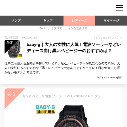
メンズ
キッズ
レディース
マイページ
本ページはプロモーションを含みます
最終更新日：2026/06/20
6273
View
35
コメント
決定
baby-g｜大人の女性に人気！電波ソーラーなどレ
ディース向け黒いベビージーのおすすめは？
仕事にも使える腕時計を探しています。最近、ベビージーが気になるのですが、大
人の女性にもおすすめな「黒」のベビージーはありますか？キレイ目な恰好にも浮
かないモデルが希望です。
キテミヨ-kitemiyo-編集部
1
no.
カシオ ベビーG 電波 ソーラー BGA-2900AF-1AJF ブラック＆ゴールド CASIO BABY-G アナログ＆デジタル コンビネーション オール数字文字板 ラウンド 黒 金色 レディス レディース 腕時計 （BGA2900AF1AJF）【あす楽】