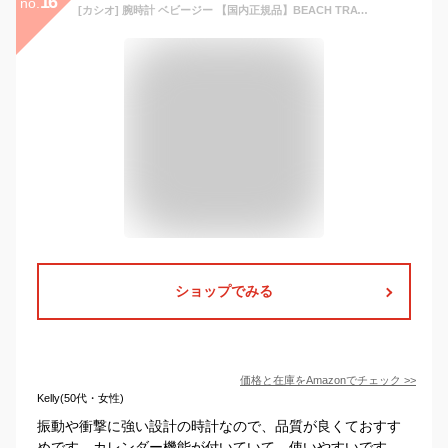
16
no.
[カシオ] 腕時計 ベビージー 【国内正規品】BEACH TRAVELER BGA-250-1AJF レディース ブラック
ショップでみる
価格と在庫を
Amazon
でチェック
>>
Kelly(50代・女性)
振動や衝撃に強い設計の時計なので、品質が良くておすす
めです。カレンダー機能が付いていて、使いやすいです。