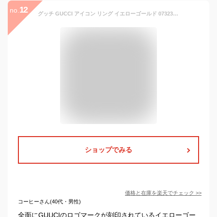
12
no.
グッチ GUCCI アイコン リング イエローゴールド 073230 09850 8000 K18YG icon 指輪 レディース 女性 メンズ 男性 ユニセックス ギフト クリスマスプレゼント バレンタインデー ホワイトデー 新品
ショップでみる
価格と在庫を
楽天
でチェック
>>
コーヒーさん(40代・男性)
全面にGUUCIのロゴマークが刻印されているイエローゴー