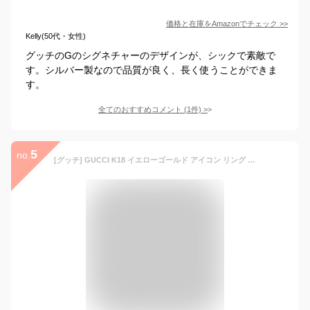
価格と在庫を
Amazon
でチェック
>>
Kelly(50代・女性)
グッチのGのシグネチャーのデザインが、シックで素敵で
す。シルバー製なので品質が良く、長く使うことができま
す。
全てのおすすめコメント
(
1
件)
>
5
no.
[グッチ] GUCCI K18 イエローゴールド アイコン リング 073230-09850-8000 日本サイズ21号 [並行輸入品]