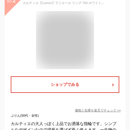
2
no.
カルティエ【Cartier】ラニエール リング 750 ホワイトゴールド WG #48 8号 5.5gジュエリー レディース 指輪 USED：A【かんてい局亀有店】
ショップでみる
価格と在庫を
楽天
でチェック
>>
ぷりん(50代・女性)
カルティエの大人っぽく上品でお洒落な指輪です。シンプ
ルなデザインなので場所を選ばず長く使えます。一生物の