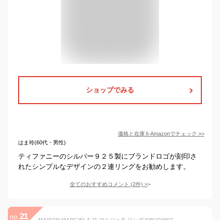
ショップでみる
価格と在庫を
Amazon
でチェック
>>
はま玲(60代・男性)
ティファニーのシルバー９２５製にブランドロゴが刻印さ
れたシンプルなデザインの２連リングをお勧めします。
全てのおすすめコメント
(
2
件)
>
21
no.
MAISON MARGIELA 11 マルジェラ リング SI8UQ0002 SV0129 レディース 指輪 ナンバーロゴ シルバー925 silver925 アクセサリー カラー2色