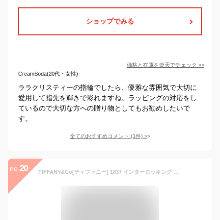
ショップでみる
価格と在庫を
楽天
でチェック
>>
CreamSoda(20代・女性)
ララクリスティーの指輪でしたら、優雅な雰囲気で大切に
愛用して指先を輝きで彩れますね。ラッピングの対応をし
ているので大切な方への贈り物としてもお勧めしたいで
す。
全てのおすすめコメント
(
1
件)
>
20
no.
TIFFANY&Co[ティファニー] 1837 インターロッキング サークル リング [t4003] 並行輸入品 (15) [並行輸入品]