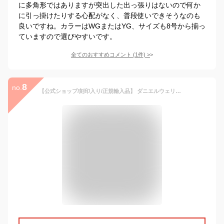
に多角形ではありますが突出した出っ張りはないので何か
に引っ掛けたりする心配がなく、普段使いできそうなのも
良いですね。カラーはWGまたはYG、サイズも8号から揃っ
ていますので選びやすいです。
全てのおすすめコメント
(
1
件)
>
8
no.
【公式ショップ/刻印入り/正規輸入品】 ダニエルウェリントン DW レディース/メンズ リング 指輪 アクセサリー ジュエリー Elan Ring Rose gold 60 JP サイズ 19mm ローズゴールド エラン ギフト プレゼント ブランド 人気 シンプル おしゃれ インスタ映え 彼女 彼氏