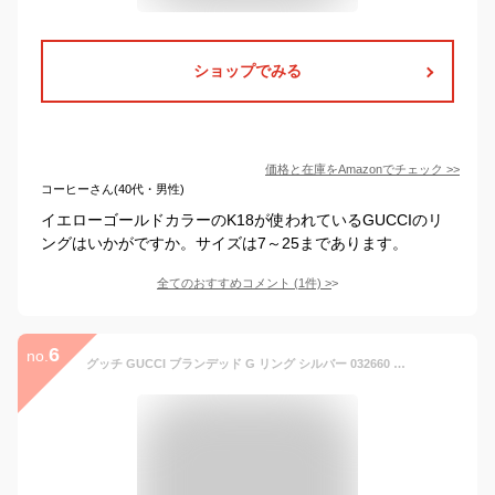
ショップでみる
価格と在庫を
Amazon
でチェック
>>
コーヒーさん(40代・男性)
イエローゴールドカラーのK18が使われているGUCCIのリ
ングはいかがですか。サイズは7～25まであります。
全てのおすすめコメント
(
1
件)
>
6
no.
グッチ GUCCI ブランデッド G リング シルバー 032660 09840 8106 スターリングシルバー GG 指輪 レディース 女性 メンズ 男性 ユニセックス ギフト クリスマスプレゼント ホワイトデー バレンタインデー 新品