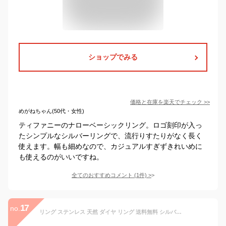
ショップでみる
価格と在庫を
楽天
でチェック
>>
めがねちゃん(50代・女性)
ティファニーのナローベーシックリング。ロゴ刻印が入っ
たシンプルなシルバーリングで、流行りすたりがなく長く
使えます。幅も細めなので、カジュアルすぎずきれいめに
も使えるのがいいですね。
全てのおすすめコメント
(
1
件)
>
17
no.
リング ステンレス 天然 ダイヤ リング 送料無料 シルバー ジュエリー アクセサリー 2.5mm幅 甲丸 5号 7号 9号 11号 13号 15号 17号 19号 21号 指輪 ring レディース ギフト プレゼント 誕生日 記念日 クリスマス バレンタイン ホワイトデー