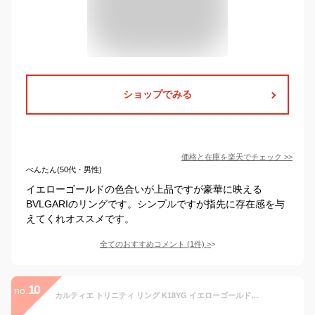
ショップでみる
価格と在庫を
楽天
でチェック
>>
べんたん(50代・男性)
イエローゴールドの色合いが上品ですが豪華に映える
BVLGARIのリングです。シンプルですが指先に存在感を与
えてくれオススメです。
全てのおすすめコメント
(
1
件)
>
10
no.
カルティエ トリニティ リング K18YG イエローゴールド K18PG ピンクゴールド K18WG ホワイトゴールド (J341973) [並行輸入品]