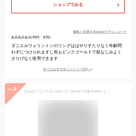
ショップでみる
価格と在庫を
Amazon
でチェック
>>
あみあみあみ(40代・女性)
ダニエルウェリントンのリングははやりすたりなく年齢問
わずにつけられますし色もピンクゴールドで肌なじみよく
さりげなく使用できます
全てのおすすめコメント
(
1
件)
>
9
no.
ブルガリ リング ビーゼロ ワン XS #47 7.5号 K18YG イエローゴールド B-zero1 1バンド BVLGARI 750YG ゴールド ジュエリー メンズ レディース ペア ブルガリ リング 指輪 プレゼント ギフト 結婚 婚約 記念日 ハイブランド エレガント【新品同様】