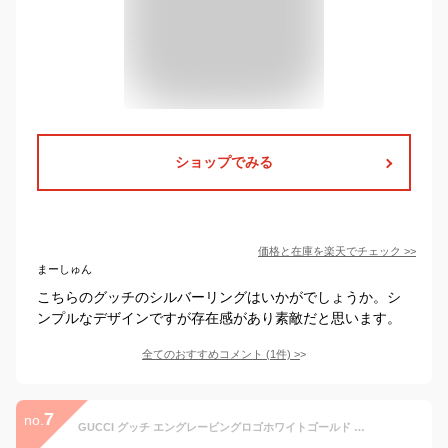
ショップでみる
価格と在庫を
楽天
でチェック
>>
まーしゅん
こちらのグッチのシルバーリングはいかがでしょうか。シ
ンプルなデザインですが存在感があり素敵だと思います。
全てのおすすめコメント
(
1
件)
>
7
no.
GUCCI グッチ エングレービングロゴホワイトゴールド イエローゴールドメンズ レディース 男女兼用 カットオフフェイス スタッズリング ロゴ刻印 キメる指輪 ペアリングとしてオススメK18 RING 9000WGJ85008000YG♯0821