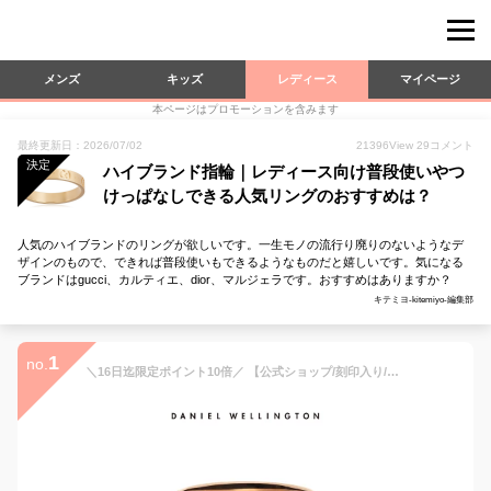
メンズ
キッズ
レディース
マイページ
本ページはプロモーションを含みます
最終更新日：2026/07/02
21396
View
29
コメント
決定
ハイブランド指輪｜レディース向け普段使いやつ
けっぱなしできる人気リングのおすすめは？
人気のハイブランドのリングが欲しいです。一生モノの流行り廃りのないようなデ
ザインのもので、できれば普段使いもできるようなものだと嬉しいです。気になる
ブランドはgucci、カルティエ、dior、マルジェラです。おすすめはありますか？
キテミヨ-kitemiyo-編集部
1
no.
＼16日迄限定ポイント10倍／ 【公式ショップ/刻印入り/送料無料】ダニエルウェリントン DW レディース/メンズ リング 指輪 アクセサリー Emalie Ring Desert Sand Rose gold ローズゴールド グレイ ギフト プレゼント ペアリング ブランド 人気 シンプル おしゃれ ファッシ