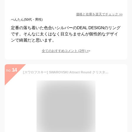
価格と在庫を
楽天
でチェック
>>
べんたん(50代・男性)
定番の落ち着いた色合いシルバーのDEAL DESIGNのリング
です。そんなに太くはなく目立ちませんが個性的なデザイ
ンで綺麗だと思います。
全てのおすすめコメント
(
2
件)
>
14
no.
[スワロフスキー] SWAROVSKI Attract Round クリスタル クリスタルパヴェ リング 指輪 52(日本サイズ11号)5184212 [並行輸入品]