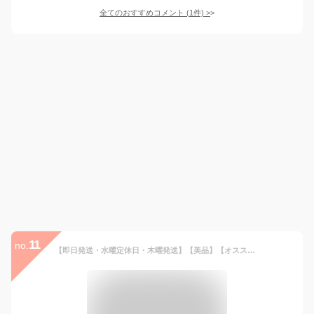
全てのおすすめコメント
(
1
件)
>
11
no.
【即日発送・水曜定休日・木曜発送】【美品】【オススメ】【11号】【RI】 Cartier （カルティエ） トリニティリング 750WG/PG/YG ブランドジュエリー 指輪 TRINITY RING 3-GOLD 18K B4086100 used:A