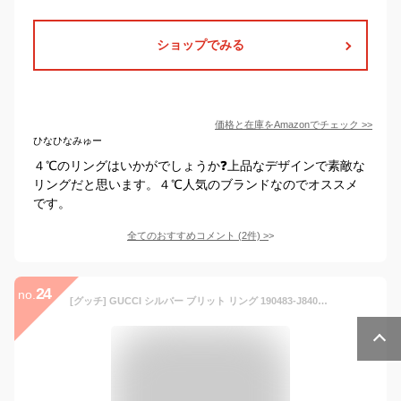
ショップでみる
価格と在庫を
Amazon
でチェック
>>
ひなひなみゅー
４℃のリングはいかがでしょうか❓上品なデザインで素敵な
リングだと思います。４℃人気のブランドなのでオススメ
です。
全てのおすすめコメント
(
2
件)
>
24
no.
[グッチ] GUCCI シルバー ブリット リング 190483-J8400-8106 日本サイズ15号 [並行輸入品]