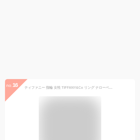
16
no.
ティファニー 指輪 女性 TIFFANY&Co リング ナローベーシックリング SS シルバー 12サイズ ブランド ギフト 新品 正規品 かわいい シンプル プレゼント 通販 2022