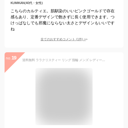
KUMIKAN(40代・女性)
こちらのカルティエ。肌馴染のいいピンクゴールドで存在
感もあり、定番デザインで飽きずに長く使用できます。つ
けっぱなしでも邪魔にならない太さとデザインもいいです
ね
全てのおすすめコメント
(
1
件)
>
19
no.
送料無料 ララクリスティー リング 指輪 メンズ レディース LARA Christie シルバー925 / トラディショナル リング 【ホワイト】 7号 9号 11号 13号 15号 【 シンプル おしゃれ 人気 誕生日 ギフト 】 クリスマス