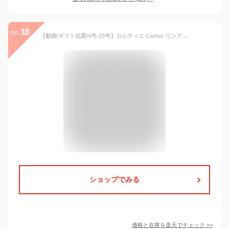
18
no.
【動画/ギフト品質/4号-23号】カルティエ Cartier リング 指輪 ミニ ラブリング ラブ LOVE ピンクゴールド 18金 K18PG B4085200 レディース 女性 彼女 妻 メンズ 男性 彼氏 誕生日 記念日 プレゼント ギフト クリスマス 20代 30代 40代 50代【中古】
ショップでみる
価格と在庫を
楽天
でチェック
>>