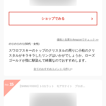
ショップでみる
価格と在庫を
Amazon
でチェック
>>
のりのりのり(50代・女性)
スワロフスキーのトップのクリスタルの周りに小粒のクリ
スタルがキラキラしたリングはいかがでしょうか。ローズ
ゴールドが指に馴染んで綺麗なのでおすすめします。
全てのおすすめコメント
(
1
件)
>
15
no.
【SHINGYODO】1-3カラット モアサナイト プロポーズリング VVS Dカラー 925シルバー 18Kホワイトゴールド仕上げ 金属アレルギー対応 フリーサイズ レディース モアッサナイト指輪 婚約/結婚/エンゲ—ジメント/母の日ギフト (最愛, 1ct（ダイヤ直径6.5mm）)