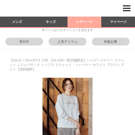
メンズ
キッズ
レディース
マイページ
本ページはプロモーションを含みます
受付中
人気アイテム
特集記事
【SALE／30%OFF】23区 【SLOW/一部店舗限定】ハイゲージテリー スウェ
ット ニジュウサンク トップス スウェット・トレーナー ホワイト ブラウン グ
レー【送料無料】