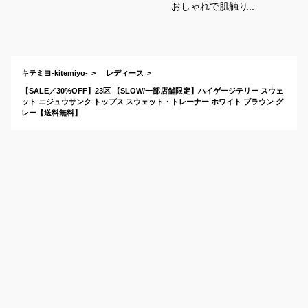
おしゃれで肌触りの
良いレディース用！
きれいめに着れて人
気のおすすめは？
キテミヨ-kitemiyo-
レディース
【SALE／30%OFF】23区 【SLOW/一部店舗限定】ハイゲージテリー スウェ
ット ニジュウサンク トップス スウェット・トレーナー ホワイト ブラウン グ
レー【送料無料】