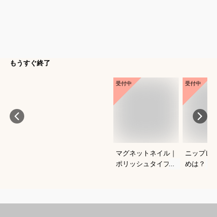
もうすぐ終了
受付中
受付中
マグネットネイル｜
ニップレ
ポリッシュタイプで
めは？
おすすめは？