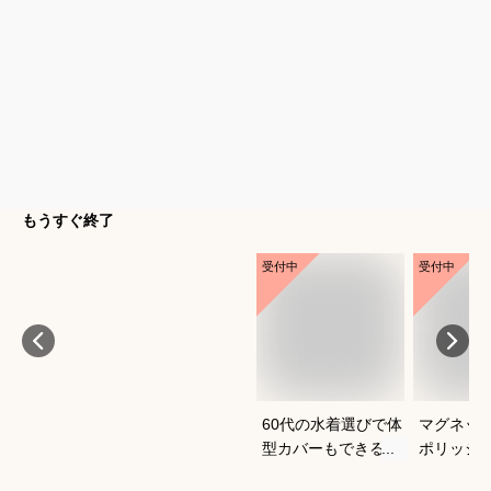
もうすぐ終了
受付中
受付中
60代の水着選びで体
マグネッ
型カバーもできるお
ポリッシ
すすめは？
おすすめ