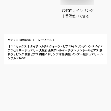
70代向けイヤリング
｜普段使いできる！
上品で華やかなアク
セサリーのおすすめ
は？
キテミヨ-kitemiyo-
レディース
【ユニセックス 】タイチンルチルクォーツ・ピアス/イヤリング ハンドメイド
アクセサリー ジュエリー 天然石 金属アレルギー チタン ノンホールピアス 無
料ラッピング 樹脂ピアス 樹脂イヤリング 水晶 男性 メンズ 一粒ジュエリー シ
ンプル K14GF