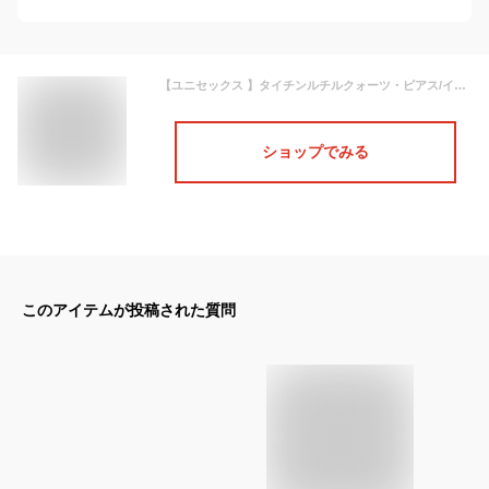
【ユニセックス 】タイチンルチルクォーツ・ピアス/イヤリング ハンドメイドアクセサリー ジュエリー 天然石 金属アレルギー チタン ノンホールピアス 無料ラッピング 樹脂ピアス 樹脂イヤリング 水晶 男性 メンズ 一粒ジュエリー シンプル K14GF
ショップでみる
このアイテムが投稿された質問