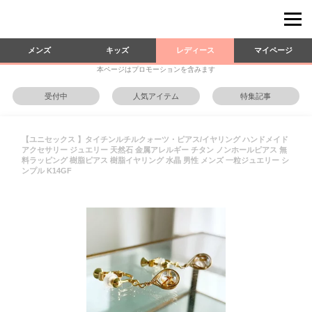
メンズ
キッズ
レディース
マイページ
本ページはプロモーションを含みます
受付中
人気アイテム
特集記事
【ユニセックス 】タイチンルチルクォーツ・ピアス/イヤリング ハンドメイド
アクセサリー ジュエリー 天然石 金属アレルギー チタン ノンホールピアス 無
料ラッピング 樹脂ピアス 樹脂イヤリング 水晶 男性 メンズ 一粒ジュエリー シ
ンプル K14GF