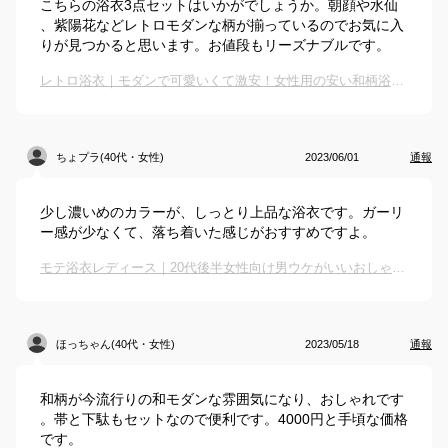
こちらの浴衣3点セットはいかがでしょうか。朝顔や水仙
、紫陽花などレトロモダンな柄が揃っているのでお気に入
りが見つかると思います。お値段もリーズナブルです。
レトロ浴衣｜モダンで可愛いくて激安！女性用の安い和柄浴衣セットのおすすめは？
ちょプラ(40代・女性)
2023/06/01
通報
少し濃いめのカラーが、しっとり上品な浴衣です。ガーリ
ー感が少なくて、落ち着いた感じがおすすめですよ。
モテ浴衣レディース｜20代後半女性向け男ウケがいいおしゃれな柄や色の浴衣でおすすめは？
ほっちゃん(40代・女性)
2023/05/18
通報
和柄が今流行りの和モダンな雰囲気になり、おしゃれです
。帯と下駄もセットなので便利です。4000円と手頃な価格
です。