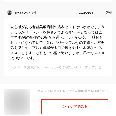
Silvia(60代・女性)
2021/01/14
通報
安心感がある老舗呉服店製の浴衣セットはいかがでしょう
。しっかりトレンドを押さえてある今年(今となっては去
年ですが)の新作の20柄から選べ、もちろん帯と下駄付も
セットになっていて、帯はリバーシブルなので違った雰囲
気を楽しめ、下駄も鼻緒が太目で履きやすい木製なのでオ
ススメします。どれもいい柄で迷いますが、私のおススメ
は18か41です。
レディース浴衣2025｜かわいいのに超安い！リーズナブルな浴衣一式セットのおすすめは？
浴衣 レトロ セット レディース 新作 選べる11柄「なでしこ」ときめき恋浴衣ヘコ帯2点セット ヘコ帯 浴衣 レディース 浴衣 セット 安い 朝顔 紫陽花 麻の葉 雪輪 梅 桜 菊 紺 緑 白 黒 赤 黄色 青 レトロモダン 可愛い 古典柄
ショップでみる