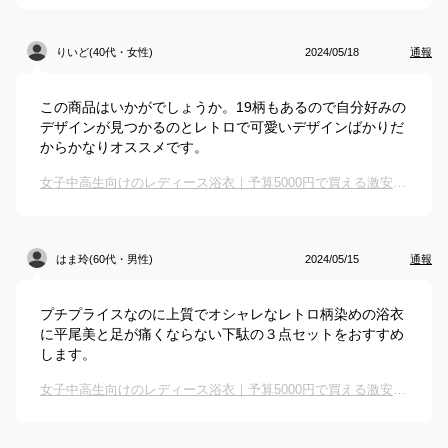
りいど(40代・女性)
2024/05/18
通報
この商品はいかがでしょうか。19柄もあるので自分好みの
デザインが見つかるのとレトロで可愛いデザインばかりだ
からかなりオススメです。
女子中高生向けのレディース浴衣｜予算5000円で買える激安浴衣セットのおすすめは？
はま玲(60代・男性)
2024/05/15
通報
プチプライスなのに上質でオシャレなレトロ柄染めの浴衣
に平尾美と足が痛くならない下駄の３点セットをおすすめ
します。
女子中高生向けのレディース浴衣｜予算5000円で買える激安浴衣セットのおすすめは？