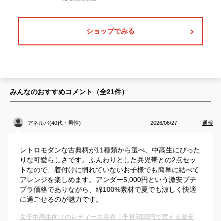
ショップでみる
みんなのおすすめコメント（全
21
件）
アネルバ(40代・男性)
2026/06/27
通報
レトロモダンな古典柄が11種類から選べ、中高生にぴった
りな可愛らしさです。ふんわりとした兵児帯との2点セッ
トなので、着付けに慣れていないお子様でも簡単に結べて
アレンジを楽しめます。アンダー5,000円という激安プチ
プラ価格でありながら、綿100%素材で夏でも涼しく快適
に過ごせるのが魅力です。
女子中高生向けのレディース浴衣｜予算5000円で買える激安浴衣セットのおすすめは？