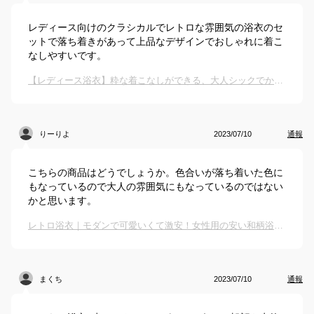
レディース向けのクラシカルでレトロな雰囲気の浴衣のセ
ットで落ち着きがあって上品なデザインでおしゃれに着こ
なしやすいです。
【レディース浴衣】粋な着こなしができる、大人シックでかっこいい柄を教えて！
りーりよ
2023/07/10
通報
こちらの商品はどうでしょうか。色合いが落ち着いた色に
もなっているので大人の雰囲気にもなっているのではない
かと思います。
レトロ浴衣｜モダンで可愛いくて激安！女性用の安い和柄浴衣セットのおすすめは？
まくち
2023/07/10
通報