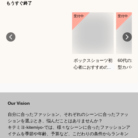
もうすぐ終了
受付中
受付中
ボックスショーツ初
60代の水
心者におすすめの人
型カバー
気モデルを教えてく
すすめは
ださい
Our Vision
自分に合ったファッション、それぞれのシーンに合ったファッ
ションを選ぶとき、悩んだことはありませんか？
キテミヨ-kitemiyo-では、様々なシーンに合ったファッションア
イテムを季節や年齢、予算など、こだわりの条件からランキン