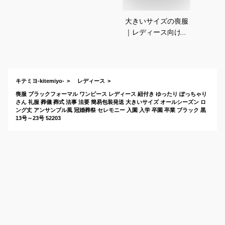
大きいサイズの喪服
｜レディース向け！
サイズ展開豊富なブ
ラックフォーマルの
おすすめは？
キテミヨ-kitemiyo-
レディース
喪服 ブラックフォーマル ワンピース レディース 紐付き ゆったり ぽっちゃり
さん 礼服 葬儀 葬式 法事 法要 簡易包装発送 大きいサイズ オールシーズン ロ
ング丈 アンサンブル風 冠婚葬祭 セレモニー 入園 入学 卒園 卒業 ブラック 黒
13号～23号 52203