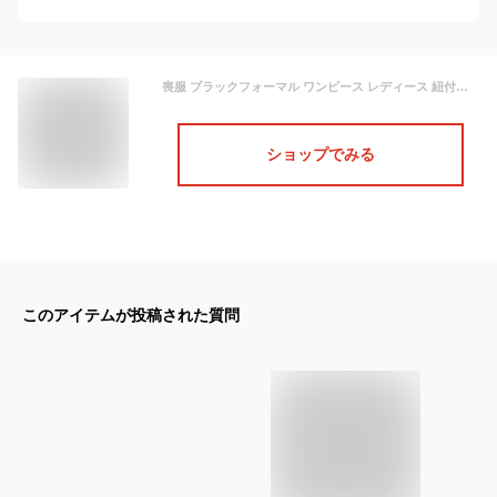
喪服 ブラックフォーマル ワンピース レディース 紐付き ゆったり ぽっちゃりさん 礼服 葬儀 葬式 法事 法要 簡易包装発送 大きいサイズ オールシーズン ロング丈 アンサンブル風 冠婚葬祭 セレモニー 入園 入学 卒園 卒業 ブラック 黒 13号～23号 52203
ショップでみる
このアイテムが投稿された質問