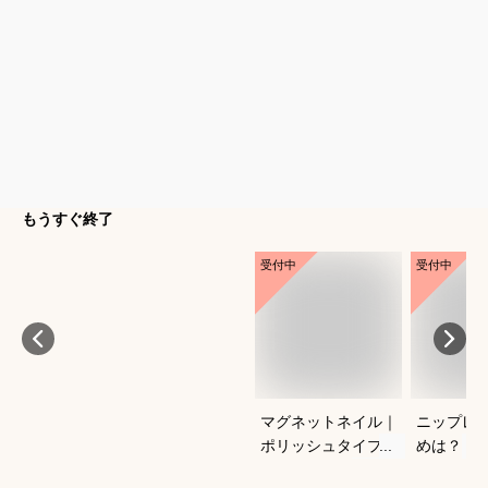
もうすぐ終了
受付中
受付中
マグネットネイル｜
ニップレ
ポリッシュタイプで
めは？
おすすめは？