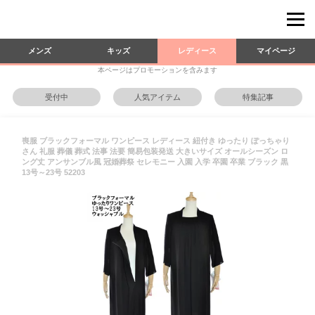
メンズ
キッズ
レディース
マイページ
本ページはプロモーションを含みます
受付中
人気アイテム
特集記事
喪服 ブラックフォーマル ワンピース レディース 紐付き ゆったり ぽっちゃり
さん 礼服 葬儀 葬式 法事 法要 簡易包装発送 大きいサイズ オールシーズン ロ
ング丈 アンサンブル風 冠婚葬祭 セレモニー 入園 入学 卒園 卒業 ブラック 黒
13号～23号 52203