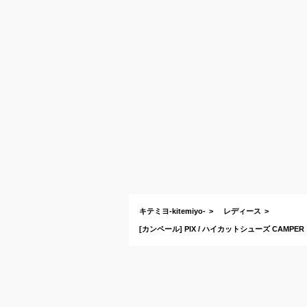
キテミヨ-kitemiyo-
レディース
[カンペール] PIX / ハイカットシューズ CAMPE