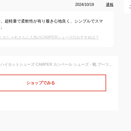
2024/10/19
通報
す。超軽量で柔軟性が有り履き心地良く、シンプルでスマ
す。
｜おしゃれさんに人気のCAMPERシューズのおすすめは？
[カンペール] PIX / ハイカットシューズ CAMPER カンペール シューズ・靴 ブーツ ブラック【送料無料】[Rakuten Fashion]
ショップでみる