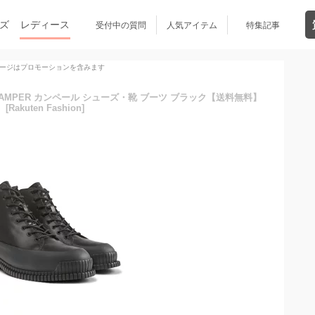
ズ
レディース
受付中の質問
人気アイテム
特集記事
ージはプロモーションを含みます
ズ CAMPER カンペール シューズ・靴 ブーツ ブラック【送料無料】
[Rakuten Fashion]