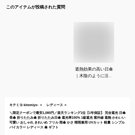
このアイテムが投稿された質問
遮熱効果の高い日傘
｜木陰のように涼し
い！機能性抜群の日
傘のおすすめは？
キテミヨ-kitemiyo-
レディース
＼限定クーポンで最安1,080円／楽天ランキング1位【1年保証】 完全遮光 日傘
長傘 折りたたみ傘 折りたたみ日傘 遮光率100% 1級遮光 紫外線 遮熱 かわいい
可愛い おしゃれ きれいめ フリル 雨傘 かさ 晴雨兼用 UVカット 軽量 シンプル
バイカラー レディース 傘 ギフト