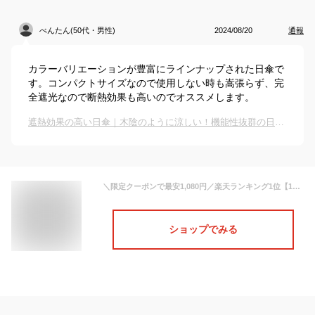
べんたん(50代・男性)
2024/08/20
通報
カラーバリエーションが豊富にラインナップされた日傘で
す。コンパクトサイズなので使用しない時も嵩張らず、完
全遮光なので断熱効果も高いのでオススメします。
遮熱効果の高い日傘｜木陰のように涼しい！機能性抜群の日傘のおすすめは？
＼限定クーポンで最安1,080円／楽天ランキング1位【1年保証】 完全遮光 日傘 長傘 折りたたみ傘 折りたたみ日傘 遮光率100% 1級遮光 紫外線 遮熱 かわいい 可愛い おしゃれ きれいめ フリル 雨傘 かさ 晴雨兼用 UVカット 軽量 シンプル バイカラー レディース 傘 ギフト
ショップでみる