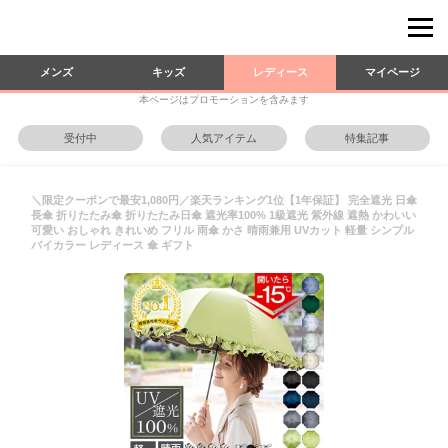
メンズ
キッズ
レディース
マイページ
本ページはプロモーションを含みます
受付中
人気アイテム
特集記事
＼限定クーポンで最安1,080円／楽天ランキング1位【1年保証】 完全遮光 日傘
長傘 折りたたみ傘 折りたたみ日傘 遮光率100% 1級遮光 紫外線 遮熱 かわいい
可愛い おしゃれ きれいめ フリル 雨傘 かさ 晴雨兼用 UVカット 軽量 シンプル
バイカラー レディース 傘 ギフト