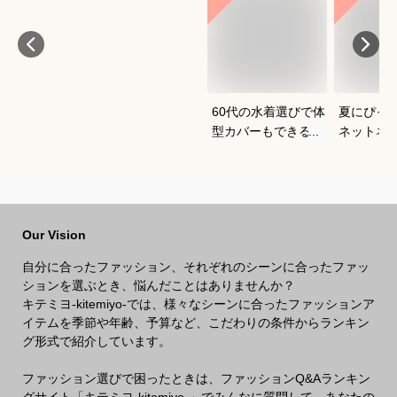
60代の水着選びで体
夏にぴっ
型カバーもできるお
ネットネ
すすめは？
すめは？
Our Vision
自分に合ったファッション、それぞれのシーンに合ったファッ
ションを選ぶとき、悩んだことはありませんか？
キテミヨ-kitemiyo-では、様々なシーンに合ったファッションア
イテムを季節や年齢、予算など、こだわりの条件からランキン
グ形式で紹介しています。
ファッション選びで困ったときは、ファッションQ&Aランキン
グサイト「キテミヨ-kitemiyo-」でみんなに質問して、あなたの