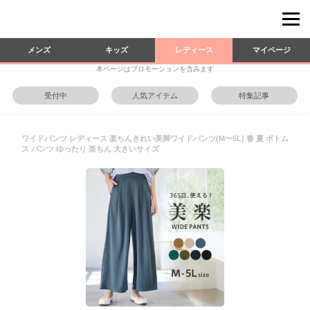
メンズ
キッズ
レディース
マイページ
本ページはプロモーションを含みます
受付中
人気アイテム
特集記事
ワイドパンツ レディース 楽ちんきれい美脚ワイドパンツ(M〜5L) 春 夏 ボトム
ス パンツ ゆったり 楽ちん 大きいサイズ