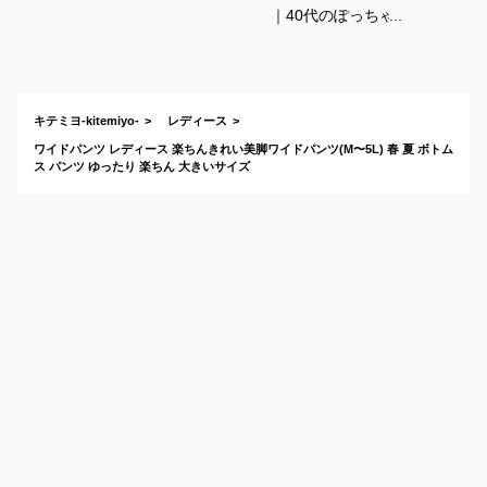
｜40代のぽっちゃり
さん向け！大きめサ
イズのおしゃれな服
のおすすめは？
キテミヨ-kitemiyo-
レディース
ワイドパンツ レディース 楽ちんきれい美脚ワイドパンツ(M〜5L) 春 夏 ボトム
ス パンツ ゆったり 楽ちん 大きいサイズ