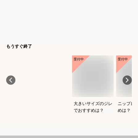
もうすぐ終了
受付中
受付中
大きいサイズのジレ
ニップレ
でおすすめは？
めは？