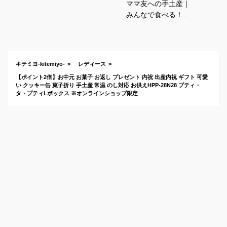
ママ友への手土産｜
みんなで食べる！お
しゃれなおいしいお
土産のおすすめは？
キテミヨ-kitemiyo-
レディース
【ポイント2倍】お中元 お菓子 お返し プレゼント 内祝 出産内祝 ギフト 可愛
い クッキー缶 菓子折り 手土産 常温 のし対応 お供えHPP-28N28 プティ・
タ・プティLボックス ※オンラインショップ限定