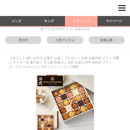
メンズ
キッズ
レディース
マイページ
本ページはプロモーションを含みます
受付中
人気アイテム
特集記事
【ポイント2倍】お中元 お菓子 お返し プレゼント 内祝 出産内祝 ギフト 可愛
い クッキー缶 菓子折り 手土産 常温 のし対応 お供えHPP-28N28 プティ・
タ・プティLボックス ※オンラインショップ限定