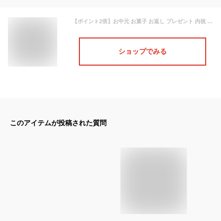
【ポイント2倍】お中元 お菓子 お返し プレゼント 内祝 出産内祝 ギフト 可愛い クッキー缶 菓子折り 手土産 常温 のし対応 お供えHPP-28N28 プティ・タ・プティLボックス ※オンラインショップ限定
ショップでみる
このアイテムが投稿された質問