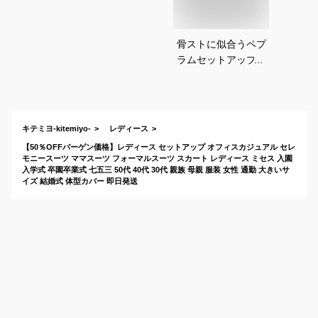
骨ストに似合うペプ
ラムセットアップ｜
大きいサイズのレデ
ィーススーツのおす
すめは？
キテミヨ-kitemiyo-
レディース
【50％OFFバーゲン価格】レディース セットアップ オフィスカジュアル セレ
モニースーツ ママスーツ フォーマルスーツ スカート レディース ミセス 入園
入学式 卒園卒業式 七五三 50代 40代 30代 親族 母親 服装 女性 通勤 大きいサ
イズ 結婚式 体型カバー 即日発送