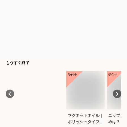
もうすぐ終了
受付中
受付中
マグネットネイル｜
ニップレ
ポリッシュタイプで
めは？