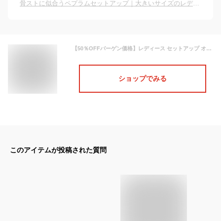
骨ストに似合うペプラムセットアップ｜大きいサイズのレディーススーツのおすすめは？
【50％OFFバーゲン価格】レディース セットアップ オフィスカジュアル セレモニースーツ ママスーツ フォーマルスーツ スカート レディース ミセス 入園入学式 卒園卒業式 七五三 50代 40代 30代 親族 母親 服装 女性 通勤 大きいサイズ 結婚式 体型カバー 即日発送
ショップでみる
このアイテムが投稿された質問