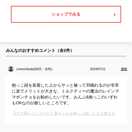
ショップでみる
みんなのおすすめコメント（全
2
件）
LemonSoda(50代・女性)
2024/07/11
通報
抱っこ紐を装着した上からサッと被って羽織れるのが非常
に楽でメリットが大きな、ミルクティーの魔法のレインマ
マポンチョをお勧めしたいです。おんぶ&抱っこのいずれ
もOKなのが嬉しいところです。
【ママ用レインコート】赤ちゃんを抱っこ紐したまま使えるおすすめは？