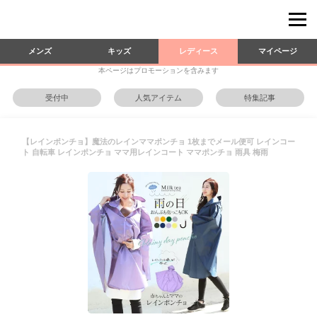
メンズ
キッズ
レディース
マイページ
本ページはプロモーションを含みます
受付中
人気アイテム
特集記事
【レインポンチョ】魔法のレインママポンチョ 1枚までメール便可 レインコー
ト 自転車 レインポンチョ ママ用レインコート ママポンチョ 雨具 梅雨