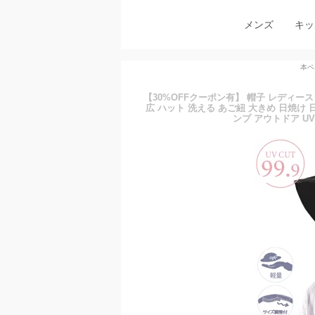
メンズ
キッ
本ペ
【30%OFFクーポン有】 帽子 レディース 
広 ハット 洗える あご紐 大きめ 日焼け 
ンプ アウトドア U