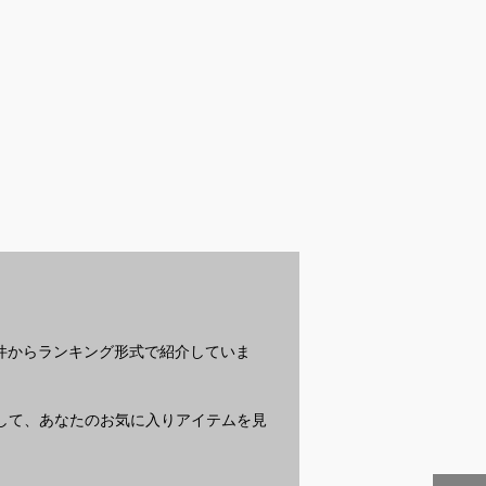
系ビキニで盛れ
くすみカラーのジェル
シリコンニップレスで
オ
選び｜スタイル
ネイルでおすすめなの
おすすめは？
ナ
見えるおすすめ
は？
め
ください
？
条件からランキング形式で紹介していま
質問して、あなたのお気に入りアイテムを見