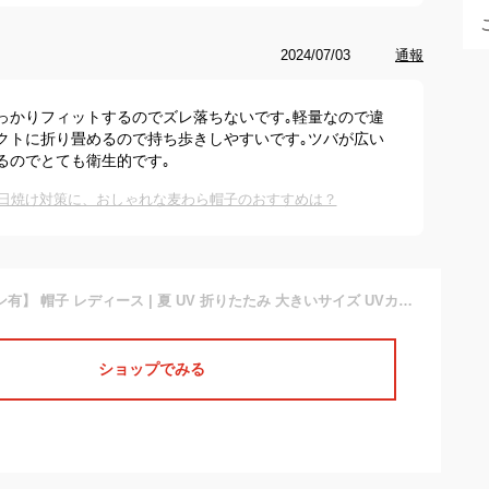
2024/07/03
通報
っかりフィットするのでズレ落ちないです｡軽量なので違
クトに折り畳めるので持ち歩きしやすいです｡ツバが広い
るのでとても衛生的です｡
！日焼け対策に、おしゃれな麦わら帽子のおすすめは？
【30%OFFクーポン有】 帽子 レディース | 夏 UV 折りたたみ 大きいサイズ UVカット帽子 遮光 収納 つば広 ハット 洗える あご紐 大きめ 日焼け 日よけ 蒸れない 自転車 運動会 プレゼント 無地 ハイキング キャンプ アウトドア UV対策 日除け帽子 夏用帽子 レディース帽子
ショップでみる