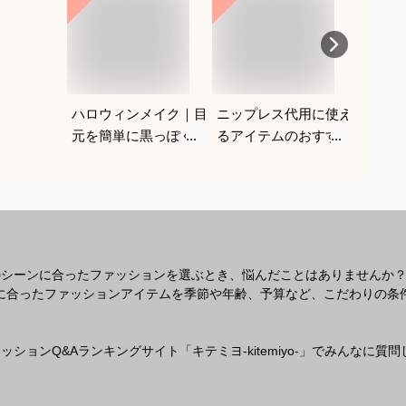
ハロウィンメイク｜目
ニップレス代用に使え
ギャル
元を簡単に黒っぽくで
るアイテムのおすすめ
る水着
きるアイシャドウ！ブ
を教えてください。
がよく
ラックメイクのおすす
教えて
めは？
のシーンに合ったファッションを選ぶとき、悩んだことはありませんか
なシーンに合ったファッションアイテムを季節や年齢、予算など、こだわりの
ションQ&Aランキングサイト「キテミヨ-kitemiyo-」でみんなに