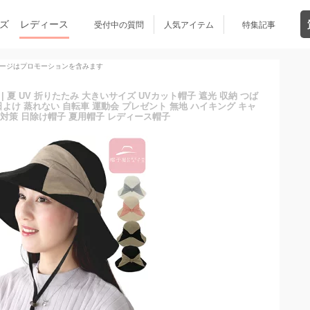
ズ
レディース
受付中の質問
人気アイテム
特集記事
ージはプロモーションを含みます
| 夏 UV 折りたたみ 大きいサイズ UVカット帽子 遮光 収納 つば
日よけ 蒸れない 自転車 運動会 プレゼント 無地 ハイキング キャ
V対策 日除け帽子 夏用帽子 レディース帽子