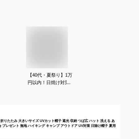
【40代・夏祭り】1万
円以内！日焼け対策
に、おしゃれな麦わら
帽子のおすすめは？
UV 折りたたみ 大きいサイズ UVカット帽子 遮光 収納 つば広 ハット 洗える あ
会 プレゼント 無地 ハイキング キャンプ アウトドア UV対策 日除け帽子 夏用