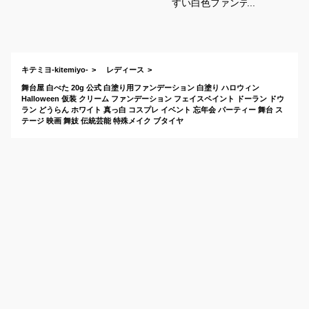
すい白色ファンデー
ションのおすすめ
は？
キテミヨ-kitemiyo-
レディース
舞台屋 白べた 20g 公式 白塗り用ファンデーション 白塗り ハロウィン
Halloween 仮装 クリーム ファンデーション フェイスペイント ドーラン ドウ
ラン どうらん ホワイト 真っ白 コスプレ イベント 忘年会 パーティー 舞台 ス
テージ 映画 舞妓 伝統芸能 特殊メイク ブタイヤ