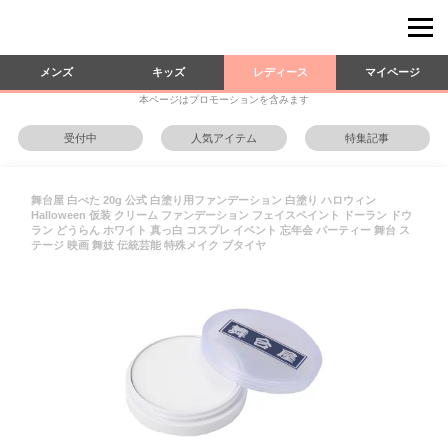
メンズ
キッズ
レディース
マイページ
本ページはプロモーションを含みます
受付中
人気アイテム
特集記事
舞台屋 白べた 20g 公式 白塗り用ファンデーション 白塗り ハロウィン
Halloween 仮装 クリーム ファンデーション フェイスペイント ドーラン ドウ
ラン どうらん ホワイト 真っ白 コスプレ イベント 忘年会 パーティー 舞台 ス
テージ 映画 舞妓 伝統芸能 特殊メイク ブタイヤ