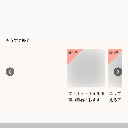
もうすぐ終了
受付中
受付中
マグネットネイル用
ニップレ
強力磁石のおすすめ
えるアイ
は？
すめを教
い。