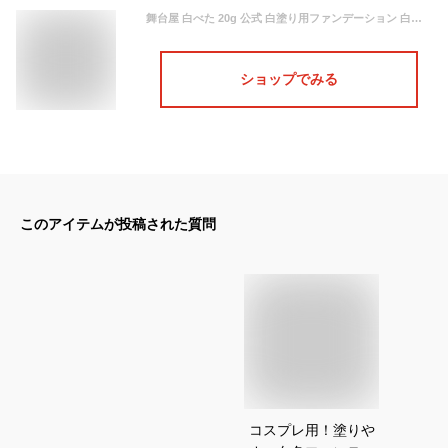
舞台屋 白べた 20g 公式 白塗り用ファンデーション 白塗り ハロウィン Halloween 仮装 クリーム ファンデーション フェイスペイント ドーラン ドウラン どうらん ホワイト 真っ白 コスプレ イベント 忘年会 パーティー 舞台 ステージ 映画 舞妓 伝統芸能 特殊メイク ブタイヤ
ショップでみる
このアイテムが投稿された質問
コスプレ用！塗りや