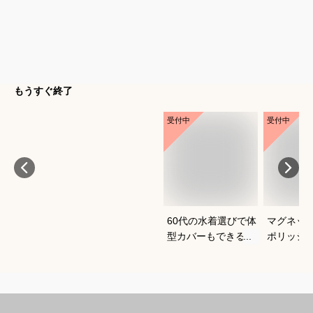
もうすぐ終了
受付中
受付中
60代の水着選びで体
マグネッ
型カバーもできるお
ポリッシ
すすめは？
おすすめ