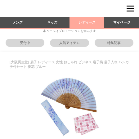
メンズ
キッズ
レディース
マイページ
本ページはプロモーションを含みます
受付中
人気アイテム
特集記事
[大阪長生堂] 扇子 レディース 女性 おしゃれ ビジネス 扇子袋 扇子入れ ハンカ
チ付セット 春花 ブルー