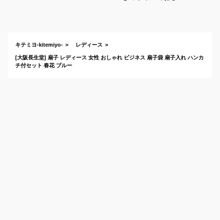
れ！上品で携帯しや
すい扇子のおすすめ
は？
キテミヨ-kitemiyo-
レディース
[大阪長生堂] 扇子 レディース 女性 おしゃれ ビジネス 扇子袋 扇子入れ ハンカ
チ付セット 春花 ブルー