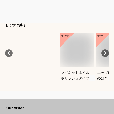
もうすぐ終了
受付中
受付中
マグネットネイル｜
ニップレ
ポリッシュタイプで
めは？
おすすめは？
Our Vision