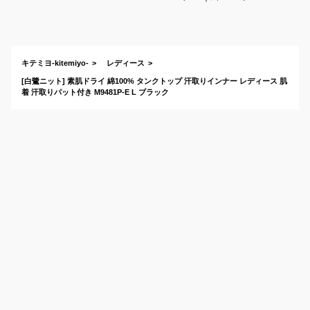
感肌にも優しい、夏
の汗ジミ防止インナ
ーのおすすめは？
キテミヨ-kitemiyo-
レディース
[白鷺ニット] 素肌ドライ 綿100% タンクトップ 汗取りインナー レディース 肌
着 汗取りパット付き M9481P-E L ブラック