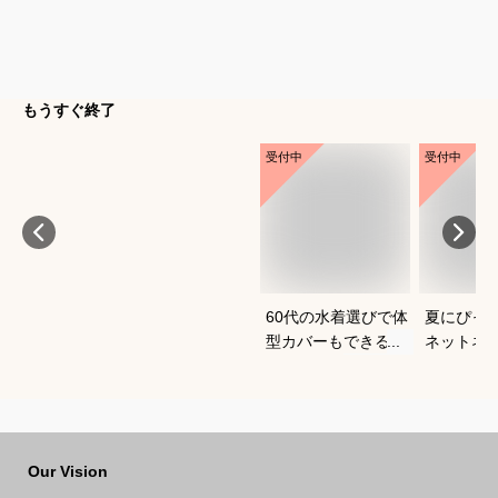
もうすぐ終了
受付中
受付中
60代の水着選びで体
夏にぴっ
型カバーもできるお
ネットネ
すすめは？
すめは？
Our Vision