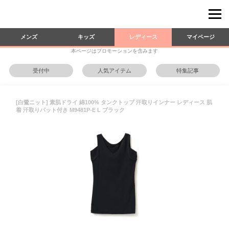
メンズ
キッズ
レディース
マイページ
本ページはプロモーションを含みます
受付中
人気アイテム
特集記事
[白鷺ニット] 素肌ドライ 綿100% タンクトップ 汗取りインナー レディース 肌
着 汗取りパット付き M9481P-E L ブラック