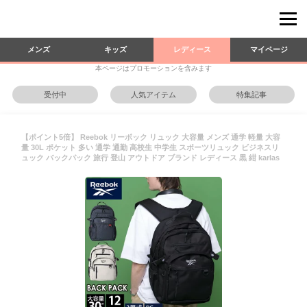
メンズ
キッズ
レディース
マイページ
本ページはプロモーションを含みます
受付中
人気アイテム
特集記事
【ポイント5倍】 Reebok リーボック リュック 大容量 メンズ 通学 軽量 大容
量 30L ポケット 多い 通学 通勤 高校生 中学生 スポーツリュック ビジネスリ
ュック バックパック 旅行 登山 アウトドア ブランド レディース 黒 紺 karlas