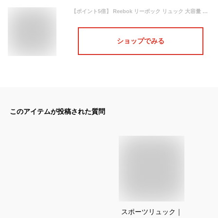
【ポイント5倍】 Reebok リーボック リュック 大容量 メンズ 通学 軽量 大容量 30L ポケット 多い 通学 通勤 高校生 中学生 スポーツリュック ビジネスリュック バックパック 旅行 登山 アウトドア ブランド レディース 黒 紺 karlas
ショップでみる
このアイテムが投稿された質問
スポーツリュック｜