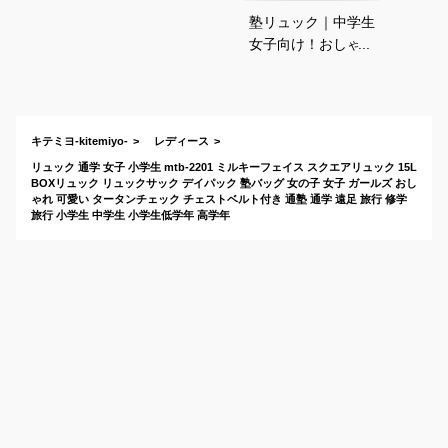
塾リュック｜中学生
女子向け！おしゃれ
な女の子の塾バッグ
のおすすめは？
キテミヨ-kitemiyo-
レディース
リュック 通学 女子 小学生 mtb-2201 ミルキーフェイス スクエアリュック 15L
BOXリュック リュックサック デイパック 塾バッグ 女の子 女子 ガールズ おし
ゃれ 可愛い タータンチェック チェストベルト付き 通塾 通学 遠足 旅行 修学
旅行 小学生 中学生 小学生低学年 高学年