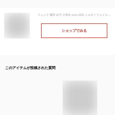
リュック 通学 女子 小学生 mtb-2201 ミルキーフェイス スクエアリュック 15L BOXリュック リュックサック デイパック 塾バッグ 女の子 女子 ガールズ おしゃれ 可愛い タータンチェック チェストベルト付き 通塾 通学 遠足 旅行 修学旅行 小学生 中学生 小学生低学年 高学年
ショップでみる
このアイテムが投稿された質問