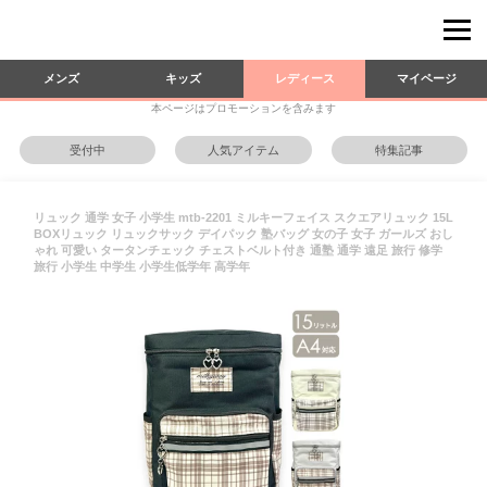
メンズ
キッズ
レディース
マイページ
本ページはプロモーションを含みます
受付中
人気アイテム
特集記事
リュック 通学 女子 小学生 mtb-2201 ミルキーフェイス スクエアリュック 15L
BOXリュック リュックサック デイパック 塾バッグ 女の子 女子 ガールズ おし
ゃれ 可愛い タータンチェック チェストベルト付き 通塾 通学 遠足 旅行 修学
旅行 小学生 中学生 小学生低学年 高学年