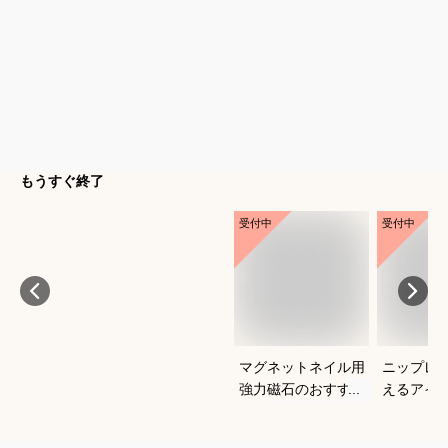
もうすぐ終了
受付中
受付中
マグネットネイル用
ニップレ
強力磁石のおすすめ
えるアイ
は？
すめを教
い。