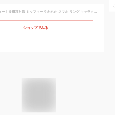
【カラー：ミッフィー】多機種対応 ミッフィー やわらか スマホ リング キャラクター 下落防止 リングホルダー リングストラップ スタンド スマホホルダー スマホリング miffy うさこちゃん ボリス グッズ ホルダー iPhone スマホケース Galaxy Xperia Aquos 全機種対応 s-in-7k450
ショップでみる