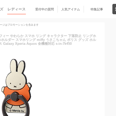
ズ
レディース
受付中の質問
人気アイテム
特集記事
ージはプロモーションを含みます
ィー やわらか スマホ リング キャラクター 下落防止 リングホ
ルダー スマホリング miffy うさこちゃん ボリス グッズ ホル
alaxy Xperia Aquos 全機種対応 s-in-7k450