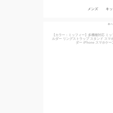
メンズ
キッ
本ペ
【カラー：ミッフィー】多機種対応 ミッフ
ルダー リングストラップ スタンド スマホホ
ダー iPhone スマホケース G