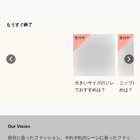
もうすぐ終了
受付中
受付中
大きいサイズのジレ
ニップレ
でおすすめは？
めは？
Our Vision
自分に合ったファッション、それぞれのシーンに合ったファッ