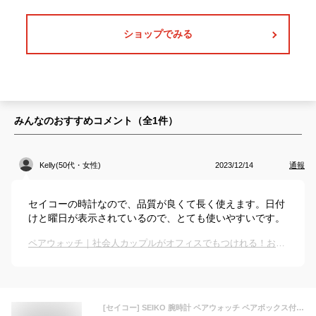
ショップでみる
みんなのおすすめコメント（全
1
件）
Kelly(50代・女性)
2023/12/14
通報
セイコーの時計なので、品質が良くて長く使えます。日付
けと曜日が表示されているので、とても使いやすいです。
ペアウォッチ｜社会人カップルがオフィスでもつけれる！おしゃれなペア腕時計のおすすめは？
[セイコー] SEIKO 腕時計 ペアウォッチ ペアボックス付き ラッピング付き スピリット ソーラー ブラック SBPX083 STPX031 メンズ レディース