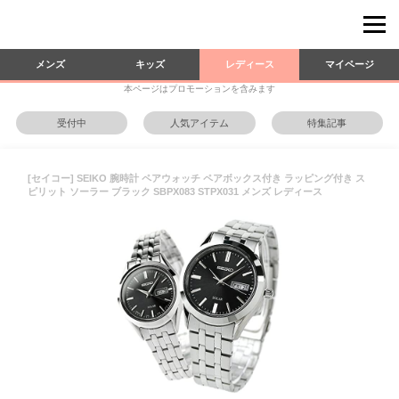
メンズ
キッズ
レディース
マイページ
本ページはプロモーションを含みます
受付中
人気アイテム
特集記事
[セイコー] SEIKO 腕時計 ペアウォッチ ペアボックス付き ラッピング付き ス
ピリット ソーラー ブラック SBPX083 STPX031 メンズ レディース