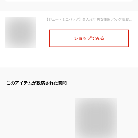
【ジュートミニバッグ】名入れ可 男女兼用 バッグ 販促品 ノベルティ オリジナル ロゴ 創立 創業 ファッション 学生 サブバッグ アレンジ ナチュラル 手芸素材 クラフト ハンドメイド リメイク 綿 教材 結婚式 引き出物バッグ
ショップでみる
このアイテムが投稿された質問