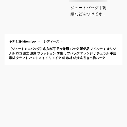
ジュートバッグ｜刺
繍などをつけてオリ
ジナルのバッグを作
る為の安い麻バッグ
のおすすめは？
キテミヨ-kitemiyo-
レディース
【ジュートミニバッグ】名入れ可 男女兼用 バッグ 販促品 ノベルティ オリジ
ナル ロゴ 創立 創業 ファッション 学生 サブバッグ アレンジ ナチュラル 手芸
素材 クラフト ハンドメイド リメイク 綿 教材 結婚式 引き出物バッグ