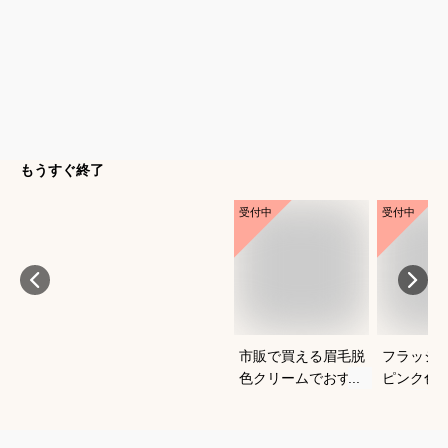
もうすぐ終了
受付中
受付中
市販で買える眉毛脱
フラッシ
色クリームでおすす
ピンク色
めは？初心者でも使
は？
いやすい商品を知り
たいです