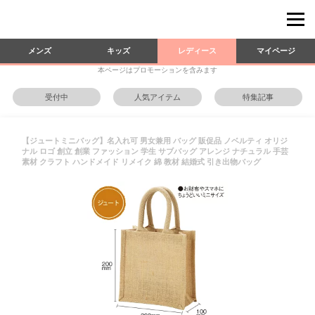
メンズ
キッズ
レディース
マイページ
本ページはプロモーションを含みます
受付中
人気アイテム
特集記事
【ジュートミニバッグ】名入れ可 男女兼用 バッグ 販促品 ノベルティ オリジ
ナル ロゴ 創立 創業 ファッション 学生 サブバッグ アレンジ ナチュラル 手芸
素材 クラフト ハンドメイド リメイク 綿 教材 結婚式 引き出物バッグ