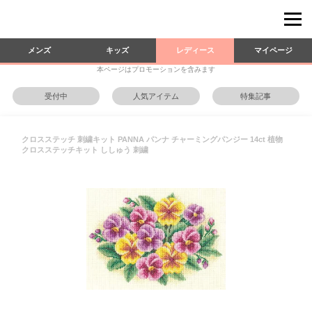
メンズ
キッズ
レディース
マイページ
本ページはプロモーションを含みます
受付中
人気アイテム
特集記事
クロスステッチ 刺繍キット PANNA パンナ チャーミングパンジー 14ct 植物
クロスステッチキット ししゅう 刺繍