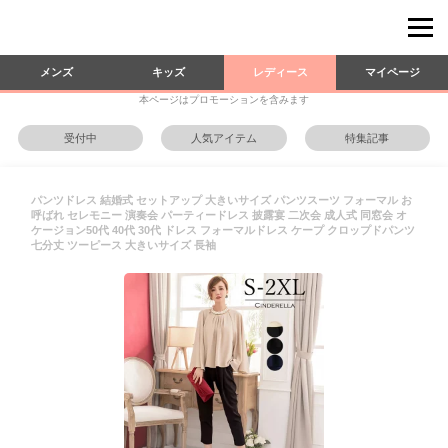
メンズ
キッズ
レディース
マイページ
本ページはプロモーションを含みます
受付中
人気アイテム
特集記事
パンツドレス 結婚式 セットアップ 大きいサイズ パンツスーツ フォーマル お
呼ばれ セレモニー 演奏会 パーティードレス 披露宴 二次会 成人式 同窓会 オ
ケージョン50代 40代 30代 ドレス フォーマルドレス ケープ クロップドパンツ
七分丈 ツーピース 大きいサイズ 長袖