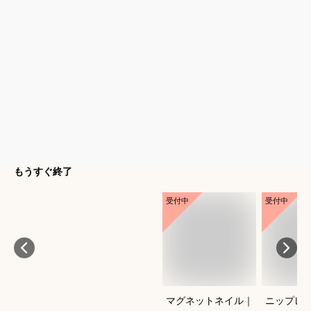
もうすぐ終了
受付中
受付中
マグネットネイル｜
ニップレ