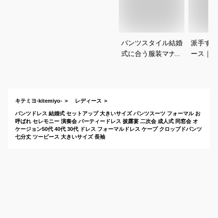
パンツスタイル結婚
派手すぎ
式に合う服装マナー
ース｜友
とおすすめコーデを
に、低身
教えてください
ゃり体型
すめはあ
キテミヨ-kitemiyo-
レディース
パンツドレス 結婚式 セットアップ 大きいサイズ パンツスーツ フォーマル お
呼ばれ セレモニー 演奏会 パーティードレス 披露宴 二次会 成人式 同窓会 オ
ケージョン50代 40代 30代 ドレス フォーマルドレス ケープ クロップドパンツ
七分丈 ツーピース 大きいサイズ 長袖