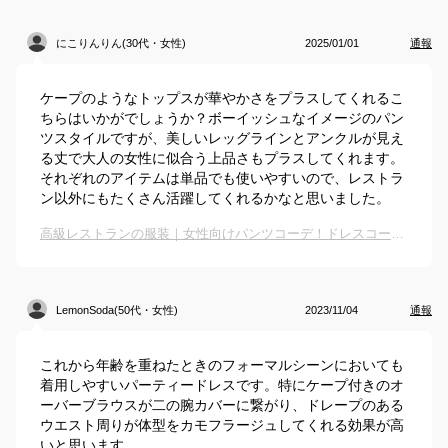
にこりんりん(30代・女性)
2025/01/01
通報
ケープのようなトップスが華やかさをプラスしてくれるこ
ちらはいかがでしょうか？ボーイッシュなイメージのパン
ツスタイルですが、美しいレッグラインとアンクルが見え
る丈で大人の女性に似合う上品さもプラスしてくれます。
それぞれのアイテムは単品でも使いやすいので、レストラ
ン以外にもたくさん活躍してくれるかなと思いました。
高級レストランの服装｜女性向けパンツコーデ！ドレスコードに合う人気のおすすめは？
LemonSoda(50代・女性)
2023/11/04
通報
これから年齢を重ねたときのフォーマルシーンにおいても
着用しやすいパーティードレスです。特にケープ付きのオ
ーバーブラウスが二の腕カバーに繋がり、ドレープのある
ウエスト周りが体型をカモフラージュしてくれる効果が高
いと思います。