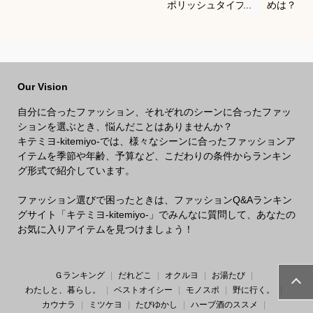
ポリッシュタイプで
めは？
おすすめは？
Our Vision
自分に合ったファッション、それぞれのシーンに合ったファッ
ションを選ぶとき、悩んだことはありませんか？
キテミヨ-kitemiyo-では、様々なシーンに合ったファッションア
イテムを季節や年齢、予算など、こだわりの条件からランキン
グ形式で紹介しています。
ファッション選びで困ったときは、ファッションQ&Aランキン
グサイト「キテミヨ-kitemiyo-」でみんなに質問して、あなたの
お気に入りアイテムを見つけましょう！
Ｇランキング
だれどこ
オクルヨ
お湯たび
わたしと、暮らし。
ベストオイシー
モノスポ
野に行く。
カウナラ
ミツケヨ
たびゆかし
ハーブ酒のススメ