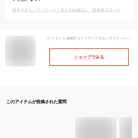
派手すぎないワンピース｜友人の結婚式に、低身長＆ぽっちゃり体型向けのおすすめはありますか？
パンツドレス 結婚式 セットアップ 大きいサイズ パンツスーツ フォーマル お呼ばれ セレモニー 演奏会 パーティードレス 披露宴 二次会 成人式 同窓会 オケージョン50代 40代 30代 ドレス フォーマルドレス ケープ クロップドパンツ 七分丈 ツーピース 大きいサイズ 長袖
ショップでみる
このアイテムが投稿された質問