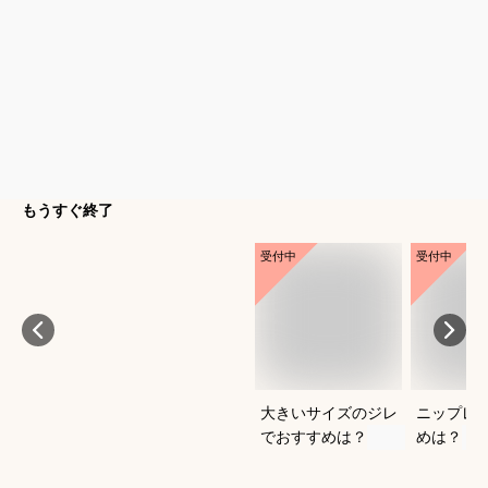
もうすぐ終了
受付中
受付中
大きいサイズのジレ
ニップレ
でおすすめは？
めは？