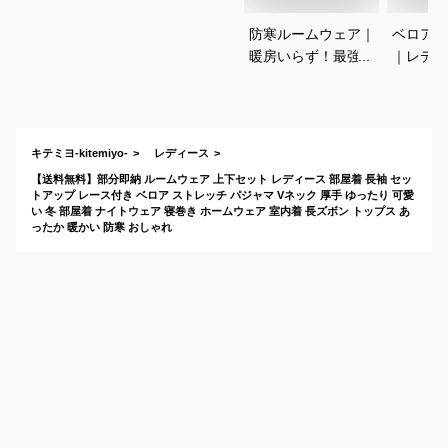
防寒ルームウェア｜
ベロアセ
暖房いらず！最強に
｜レディ
暖かいレディース用
カジュア
部屋着のおすすめ
れな上下
は？
すすめは
キテミヨ-kitemiyo-
レディース
【送料無料】部分即納 ルームウェア 上下セット レディース 部屋着 長袖 セッ
トアップ レース付き ベロア ストレッチ パジャマ Vネック 厚手 ゆったり 可愛
い 冬 部屋着 ナイトウェア 寝巻き ホームウェア 室内着 長ズボン トップス あ
ったか 暖かい 防寒 おしゃれ