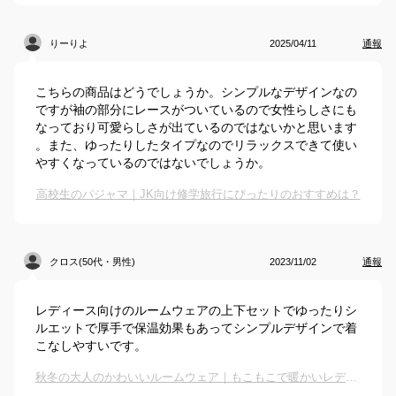
りーりよ
2025/04/11
通報
こちらの商品はどうでしょうか。シンプルなデザインなの
ですが袖の部分にレースがついているので女性らしさにも
なっており可愛らしさが出ているのではないかと思います
。また、ゆったりしたタイプなのでリラックスできて使い
やすくなっているのではないでしょうか。
高校生のパジャマ｜JK向け修学旅行にぴったりのおすすめは？
クロス(50代・男性)
2023/11/02
通報
レディース向けのルームウェアの上下セットでゆったりシ
ルエットで厚手で保温効果もあってシンプルデザインで着
こなしやすいです。
秋冬の大人のかわいいルームウェア｜もこもこで暖かいレディース部屋着のおすすめは？