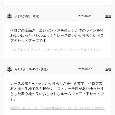
はま玲(60代・男性)
2025/07/25
通報
ベロアの上品さ、エレガントさを生かした体のラインを拾
わないゆったりシルエットとレース使いが女性らしいベロ
アのセットアップです。
ベロアセットアップ｜レディース向け！カジュアルでおしゃれな上下セットのおすすめは？
カタナまつり(40代・男性)
2025/04/16
通報
レース装飾とVネックが女性らしさを引き立て、ベロア素
材と厚手生地で冬も暖かく、ストレッチ性がありゆったり
とした着心地の良いおしゃれなルームウェア上下セットで
す。
高校生のパジャマ｜JK向け修学旅行にぴったりのおすすめは？