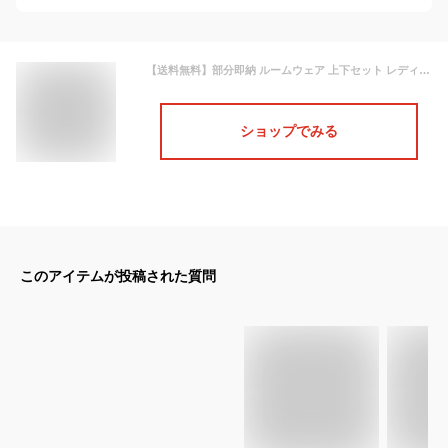
【送料無料】部分即納 ルームウェア 上下セット レディース 部屋着 長袖 セットアップ レース付き ベロア ストレッチ パジャマ Vネック 厚手 ゆったり 可愛い 冬 部屋着 ナイトウェア 寝巻き ホームウェア 室内着 長ズボン トップス あったか 暖かい 防寒 おしゃれ
ショップでみる
このアイテムが投稿された質問