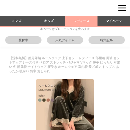
メンズ
キッズ
レディース
マイページ
本ページはプロモーションを含みます
受付中
人気アイテム
特集記事
【送料無料】部分即納 ルームウェア 上下セット レディース 部屋着 長袖 セッ
トアップ レース付き ベロア ストレッチ パジャマ Vネック 厚手 ゆったり 可愛
い 冬 部屋着 ナイトウェア 寝巻き ホームウェア 室内着 長ズボン トップス あ
ったか 暖かい 防寒 おしゃれ